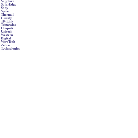
Sapphire
SolarEdge
Sony
Spire
Thermal
Grizzly
TP-Link
Trinasolar
Ubiquiti
Unitech
Western
Digital
WireTech
Zebra
Technologies