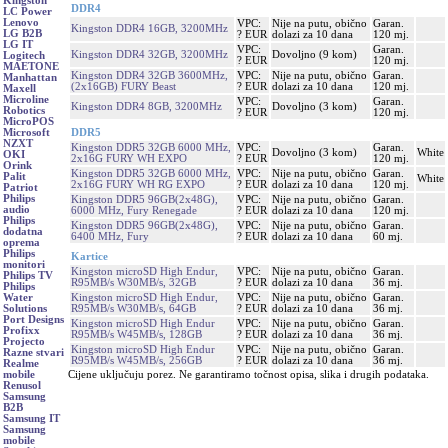
Kingston
DDR4
LC Power
Lenovo
VPC:
Nije na putu, obično
Garan.
Kingston DDR4 16GB, 3200MHz
LG B2B
? EUR
dolazi za 10 dana
120 mj.
LG IT
VPC:
Garan.
Kingston DDR4 32GB, 3200MHz
Dovoljno (9 kom)
Logitech
? EUR
120 mj.
MAETONE
Kingston DDR4 32GB 3600MHz,
VPC:
Nije na putu, obično
Garan.
Manhattan
(2x16GB) FURY Beast
? EUR
dolazi za 10 dana
120 mj.
Maxell
Microline
VPC:
Garan.
Kingston DDR4 8GB, 3200MHz
Dovoljno (3 kom)
Robotics
? EUR
120 mj.
MicroPOS
DDR5
Microsoft
NZXT
Kingston DDR5 32GB 6000 MHz,
VPC:
Garan.
Dovoljno (3 kom)
White
OKI
2x16G FURY WH EXPO
? EUR
120 mj.
Orink
Kingston DDR5 32GB 6000 MHz,
VPC:
Nije na putu, obično
Garan.
Palit
White
2x16G FURY WH RG EXPO
? EUR
dolazi za 10 dana
120 mj.
Patriot
Philips
Kingston DDR5 96GB(2x48G),
VPC:
Nije na putu, obično
Garan.
audio
6000 MHz, Fury Renegade
? EUR
dolazi za 10 dana
120 mj.
Philips
Kingston DDR5 96GB(2x48G),
VPC:
Nije na putu, obično
Garan.
dodatna
6400 MHz, Fury
? EUR
dolazi za 10 dana
60 mj.
oprema
Philips
Kartice
monitori
Kingston microSD High Endur,
VPC:
Nije na putu, obično
Garan.
Philips TV
R95MB/s W30MB/s, 32GB
? EUR
dolazi za 10 dana
36 mj.
Philips
Kingston microSD High Endur,
VPC:
Nije na putu, obično
Garan.
Water
R95MB/s W30MB/s, 64GB
? EUR
dolazi za 10 dana
36 mj.
Solutions
Port Designs
Kingston microSD High Endur
VPC:
Nije na putu, obično
Garan.
Profixx
R95MB/s W45MB/s, 128GB
? EUR
dolazi za 10 dana
36 mj.
Projecto
Kingston microSD High Endur
VPC:
Nije na putu, obično
Garan.
Razne stvari
R95MB/s W45MB/s, 256GB
? EUR
dolazi za 10 dana
36 mj.
Realme
Cijene uključuju porez. Ne garantiramo točnost opisa, slika i drugih podataka.
mobile
Renusol
Samsung
B2B
Samsung IT
Samsung
mobile