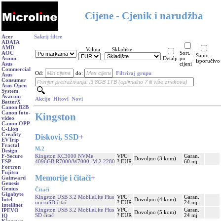
Cijene - Cjenik i narudžba
Acer
Sakrij filtre
ADATA
AMD
Valuta
Skladište
AOC
Sort.
Samo
Asonic
Detalji
po
isporučivo
Asus
cijeni
Commercial
Od:
do:
Filtriraj grupu
Asus
Consumer
Asus Open
System
Avacom
Akcije
Hitovi
Novi
BatterX
Canon B2B
Canon foto-
Kingston
video
Canon OPP
C-Lion
Creality
Diskovi, SSD
+
EVTrip
Fractal
M.2
Design
Kingston KC3000 NVMe
VPC:
Garan.
F-Secure
Dovoljno (3 kom)
4096GB,R7000/W7000, M.2 2280
? EUR
60 mj.
FSP -
Fortron
Fujitsu
Memorije i čitači
+
Gainward
Genesis
Genius
Čitači
Gigabyte
Kingston USB 3.2 MobileLite Plus
VPC:
Garan.
Dovoljno (4 kom)
Intel
microSD čitač
? EUR
24 mj.
Intellinet
Kingston USB 3.2 MobileLite Plus
VPC:
Garan.
IPEVO
Dovoljno (5 kom)
SD čitač
? EUR
24 mj.
IQ