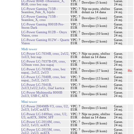
LC-Power 804B -Obsession_X,
VPC: ?
Garan.
Dovoljno (5 kom)
RGB, crno bez nap.
EUR
24 mj.
LC-Power Gaming 715B -
VPC: ?
Nije na putu, obično
Garan.
Seamless_Pale_X, bijelo
EUR
dolazi za 14 dana
24 mj.
LC-Power Gaming 715B -
VPC: ?
Garan.
Dovoljno (5 kom)
Seamless_X, crno
EUR
24 mj.
LC-Power Gaming 8001B Pro-
VPC: ?
Garan.
Dovoljno (3 kom)
Storm Dark
EUR
24 mj.
LC-Power Gaming 812B – Onyx
VPC: ?
Garan.
Dovoljno (10 kom)
Vision, crno
EUR
24 mj.
LC-Power Gaming 812W – Quartz
VPC: ?
Garan.
Dovoljno (2 kom)
Vision
EUR
24 mj.
Midi tower
LC-Power LC-7034B, crno, 2xU2,
VPC: ?
Nije na putu, obično
Garan.
1xU3, bez nap.
EUR
dolazi za 14 dana
24 mj.
LC-Power LC-7037B-ON, crno,
VPC: ?
Garan.
Dovoljno (6 kom)
120mm vent.,bez napaj
EUR
24 mj.
LC-Power LC-7039B, crno, bez
VPC: ?
Garan.
Dovoljno (17 kom)
Hit.
napaj., 2xU2, 2xU3
EUR
24 mj.
LC-Power LC-7040B, crno, bez
VPC: ?
Garan.
Dovoljno (13 kom)
napaj., 2xU2, 2xU3
EUR
24 mj.
LC-Power LC-7041B,
VPC: ?
Garan.
Dovoljno (5 kom)
2xU3,1xU2,1xUc, čitač kartica
EUR
24 mj.
LC-Power Multimedia 8000B
VPC: ?
Garan.
Dovoljno (6 kom)
2xU3, USB C, ATX
EUR
24 mj.
Mini tower
LC-Power 2004MB-V3, crno, U2,
VPC: ?
Garan.
Dovoljno (5 kom)
2xU3, 1xUC mATX
EUR
24 mj.
LC-Power LC-1400mi, crno, U2,
VPC: ?
Nije na putu, obično
Garan.
U3, mATX, 300W, SFF
EUR
dolazi za 14 dana
24 mj.
LC-Power LC-2014M, crno,
VPC: ?
Garan.
Dovoljno (8 kom)
2xU2, 1xU3, mATX
EUR
24 mj.
LC-Power LC-2015M, crno,
VPC: ?
Garan.
Dovoljno (8 kom)
2xU2, 2xU3, mATX
EUR
24 mj.