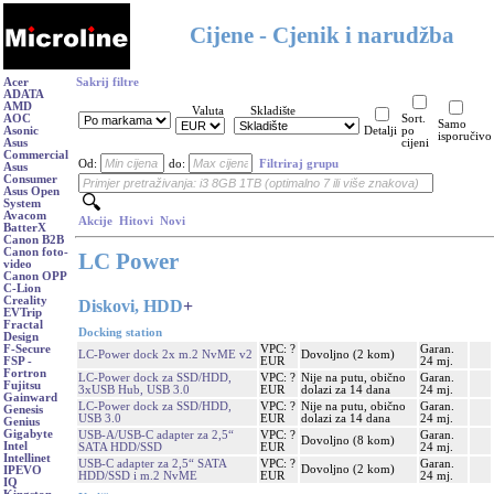
Cijene - Cjenik i narudžba
Acer
Sakrij filtre
ADATA
AMD
Valuta
Skladište
AOC
Sort.
Samo
Asonic
Detalji
po
isporučivo
Asus
cijeni
Commercial
Od:
do:
Filtriraj grupu
Asus
Consumer
Asus Open
System
Avacom
Akcije
Hitovi
Novi
BatterX
Canon B2B
Canon foto-
LC Power
video
Canon OPP
C-Lion
Creality
Diskovi, HDD
+
EVTrip
Fractal
Docking station
Design
VPC: ?
Garan.
F-Secure
LC-Power dock 2x m.2 NvME v2
Dovoljno (2 kom)
EUR
24 mj.
FSP -
Fortron
LC-Power dock za SSD/HDD,
VPC: ?
Nije na putu, obično
Garan.
Fujitsu
3xUSB Hub, USB 3.0
EUR
dolazi za 14 dana
24 mj.
Gainward
LC-Power dock za SSD/HDD,
VPC: ?
Nije na putu, obično
Garan.
Genesis
USB 3.0
EUR
dolazi za 14 dana
24 mj.
Genius
Gigabyte
USB-A/USB-C adapter za 2,5“
VPC: ?
Garan.
Dovoljno (8 kom)
Intel
SATA HDD/SSD
EUR
24 mj.
Intellinet
USB-C adapter za 2,5“ SATA
VPC: ?
Garan.
Dovoljno (2 kom)
IPEVO
HDD/SSD i m.2 NvME
EUR
24 mj.
IQ