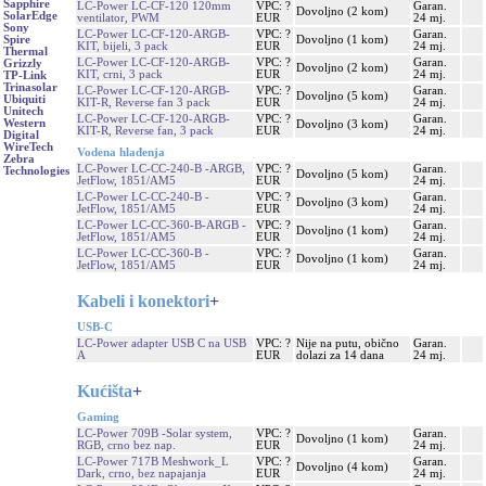
Sapphire
LC-Power LC-CF-120 120mm
VPC: ?
Garan.
Dovoljno (2 kom)
SolarEdge
ventilator, PWM
EUR
24 mj.
Sony
LC-Power LC-CF-120-ARGB-
VPC: ?
Garan.
Dovoljno (1 kom)
Spire
KIT, bijeli, 3 pack
EUR
24 mj.
Thermal
LC-Power LC-CF-120-ARGB-
VPC: ?
Garan.
Grizzly
Dovoljno (2 kom)
KIT, crni, 3 pack
EUR
24 mj.
TP-Link
Trinasolar
LC-Power LC-CF-120-ARGB-
VPC: ?
Garan.
Dovoljno (5 kom)
Ubiquiti
KIT-R, Reverse fan 3 pack
EUR
24 mj.
Unitech
LC-Power LC-CF-120-ARGB-
VPC: ?
Garan.
Western
Dovoljno (3 kom)
KIT-R, Reverse fan, 3 pack
EUR
24 mj.
Digital
WireTech
Vodena hlađenja
Zebra
LC-Power LC-CC-240-B -ARGB,
VPC: ?
Garan.
Technologies
Dovoljno (5 kom)
JetFlow, 1851/AM5
EUR
24 mj.
LC-Power LC-CC-240-B -
VPC: ?
Garan.
Dovoljno (3 kom)
JetFlow, 1851/AM5
EUR
24 mj.
LC-Power LC-CC-360-B-ARGB -
VPC: ?
Garan.
Dovoljno (1 kom)
JetFlow, 1851/AM5
EUR
24 mj.
LC-Power LC-CC-360-B -
VPC: ?
Garan.
Dovoljno (1 kom)
JetFlow, 1851/AM5
EUR
24 mj.
Kabeli i konektori
+
USB-C
LC-Power adapter USB C na USB
VPC: ?
Nije na putu, obično
Garan.
A
EUR
dolazi za 14 dana
24 mj.
Kućišta
+
Gaming
LC-Power 709B -Solar system,
VPC: ?
Garan.
Dovoljno (1 kom)
RGB, crno bez nap.
EUR
24 mj.
LC-Power 717B Meshwork_L
VPC: ?
Garan.
Dovoljno (4 kom)
Dark, crno, bez napajanja
EUR
24 mj.