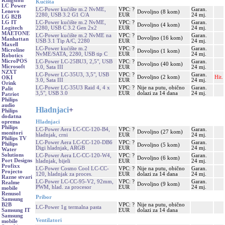
Kingston
Kućišta
LC Power
LC-Power kućište m.2 NvME,
VPC: ?
Garan.
Lenovo
Dovoljno (8 kom)
2280, USB 3.2 G1 C/A
EUR
24 mj.
LG B2B
LC-Power kućište m.2 NvME,
VPC: ?
Garan.
LG IT
Dovoljno (4 kom)
2280, USB C 3.2 Gen 2x2
EUR
24 mj.
Logitech
MAETONE
LC-Power kućište m.2 NvME na
VPC: ?
Garan.
Dovoljno (16 kom)
Manhattan
USB 3.1 Tip A/C, 2280
EUR
24 mj.
Maxell
LC-Power kućište m.2
VPC: ?
Garan.
Microline
Dovoljno (1 kom)
NvME/SATA, 2280, USB tip C
EUR
24 mj.
Robotics
MicroPOS
LC-Power LC-25BU3, 2,5", USB
VPC: ?
Garan.
Dovoljno (40 kom)
Microsoft
3.0, Sata III
EUR
24 mj.
NZXT
LC-Power LC-35U3, 3,5", USB
VPC: ?
Garan.
Dovoljno (2 kom)
Hit.
OKI
3.0, Sata III
EUR
24 mj.
Orink
LC-Power LC-35U3 Raid 4, 4 x
VPC: ?
Nije na putu, obično
Garan.
Palit
3,5", USB 3.0
EUR
dolazi za 14 dana
24 mj.
Patriot
Philips
audio
Hladnjaci
+
Philips
dodatna
Hladnjaci
oprema
Philips
LC-Power Aera LC-CC-120-B4,
VPC: ?
Garan.
Dovoljno (27 kom)
monitori
hladnjak, crni
EUR
24 mj.
Philips TV
LC-Power Aera LC-CC-120-DB6
VPC: ?
Garan.
Philips
Dovoljno (5 kom)
Digi hladnjak, ARGB
EUR
24 mj.
Water
Solutions
LC-Power Aera LC-CC-120-W4,
VPC: ?
Garan.
Dovoljno (6 kom)
Port Designs
hladnjak, bijeli
EUR
24 mj.
Profixx
LC-Power Cosmo Cool LC-CC-
VPC: ?
Nije na putu, obično
Garan.
Projecto
120, hladnjak za proces.
EUR
dolazi za 14 dana
24 mj.
Razne stvari
LC-Power LC-CC-95-V2, 92mm,
VPC: ?
Garan.
Realme
Dovoljno (9 kom)
PWM, hlad. za procesor
EUR
24 mj.
mobile
Renusol
Pribor
Samsung
VPC: ?
Nije na putu, obično
B2B
LC-Power 1g termalna pasta
EUR
dolazi za 14 dana
Samsung IT
Samsung
Ventilatori
mobile