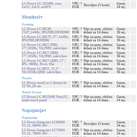
LC-Power LC-2016M, crno,
VPC: ?
Garan.
Dovoljno (5 kom)
2xU2, 2xU3, mATX
EUR
24 mj.
Monitori
+
Gaming
LC-Power LC-M24F,
VPC: ?
Nije na putu, obično
Garan.
23,8",144Hz, IPS,FHD,DP,HDMI
EUR
dolazi za 14 dana
36 mj.
LC-Power LC-M27F, 27",144Hz,
VPC: ?
Nije na putu, obično
Garan.
IPS,FHD,DP,HDMI
EUR
dolazi za 14 dana
36 mj.
LC-Power LC-M27-FHD,
VPC: ?
Nije na putu, obično
Garan.
27",165Hz, VA,FHD, zakrivljen
EUR
dolazi za 14 dana
36 mj.
LC-Power LC-M27-QHD,
VPC: ?
Nije na putu, obično
Garan.
27",165Hz, VA,FHD, zakrivljen
EUR
dolazi za 14 dana
36 mj.
LC-Power LC-M27-QHD, 27",
VPC: ?
Nije na putu, obično
Garan.
IPS, 180Hz, Pivot, Flat
EUR
dolazi za 14 dana
36 mj.
LC-Power LC-M32, 31,5"
VPC: ?
Nije na putu, obično
Garan.
VA,165Hz,QHD, zakrivljen
EUR
dolazi za 14 dana
36 mj.
Nosači
LC-Power nosač za 2 ekrana do
VPC: ?
Nije na putu, obično
Garan.
32"/81,28 cm
EUR
dolazi za 14 dana
24 mj.
Touch Screen
LC-Power LC-M32S4K Next2U,
VPC: ?
Nije na putu, obično
Garan.
multi-touch panel
EUR
dolazi za 14 dana
24 mj.
Napajanja
+
Napajanja
LC-Power Integrator LC600SI
VPC: ?
Garan.
Dovoljno (3 kom)
V2.31, 600W, 80+
EUR
24 mj.
LC-Power Integrator LC700SI
VPC: ?
Nije na putu, obično
Garan.
V2.31, 700W, 80+
EUR
dolazi za 14 dana
24 mj.