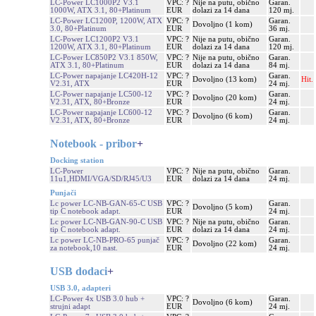
LC-Power LC1000P2 V3.1
VPC: ?
Nije na putu, obično
Garan.
1000W, ATX 3.1, 80+Platinum
EUR
dolazi za 14 dana
120 mj.
LC-Power LC1200P, 1200W, ATX
VPC: ?
Garan.
Dovoljno (1 kom)
3.0, 80+Platinum
EUR
36 mj.
LC-Power LC1200P2 V3.1
VPC: ?
Nije na putu, obično
Garan.
1200W, ATX 3.1, 80+Platinum
EUR
dolazi za 14 dana
120 mj.
LC-Power LC850P2 V3.1 850W,
VPC: ?
Nije na putu, obično
Garan.
ATX 3.1, 80+Platinum
EUR
dolazi za 14 dana
84 mj.
LC-Power napajanje LC420H-12
VPC: ?
Garan.
Dovoljno (13 kom)
Hit.
V2.31, ATX
EUR
24 mj.
LC-Power napajanje LC500-12
VPC: ?
Garan.
Dovoljno (20 kom)
V2.31, ATX, 80+Bronze
EUR
24 mj.
LC-Power napajanje LC600-12
VPC: ?
Garan.
Dovoljno (6 kom)
V2.31, ATX, 80+Bronze
EUR
24 mj.
Notebook - pribor
+
Docking station
LC-Power
VPC: ?
Nije na putu, obično
Garan.
11u1,HDMI/VGA/SD/RJ45/U3
EUR
dolazi za 14 dana
24 mj.
Punjači
Lc power LC-NB-GAN-65-C USB
VPC: ?
Garan.
Dovoljno (5 kom)
tip C notebook adapt.
EUR
24 mj.
Lc power LC-NB-GAN-90-C USB
VPC: ?
Nije na putu, obično
Garan.
tip C notebook adapt.
EUR
dolazi za 14 dana
24 mj.
Lc power LC-NB-PRO-65 punjač
VPC: ?
Garan.
Dovoljno (22 kom)
za notebook,10 nast.
EUR
24 mj.
USB dodaci
+
USB 3.0, adapteri
LC-Power 4x USB 3.0 hub +
VPC: ?
Garan.
Dovoljno (6 kom)
strujni adapt
EUR
24 mj.