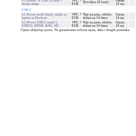
LC-Power 7x USB 3.0 hub +
VPC: ?
Garan.
Dovoljno (8 kom)
strujni adapt
EUR
24 mj.
USB-C
LC-Power multi Stand, stalak za
VPC: ?
Nije na putu, obično
Garan.
laptop sa Dockom
EUR
dolazi za 14 dana
24 mj.
LC-Power USB C multi 5,
VPC: ?
Nije na putu, obično
Garan.
USB3.0, HDMI, RJ45, SD
EUR
dolazi za 14 dana
24 mj.
Cijene uključuju porez. Ne garantiramo točnost opisa, slika i drugih podataka.