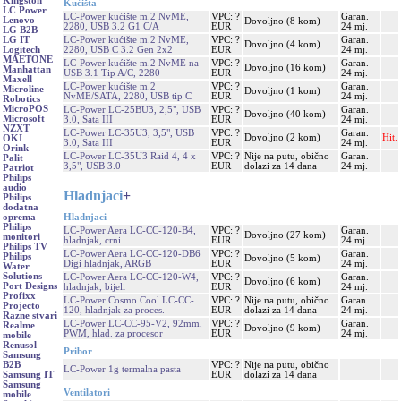
Kingston
Kućišta
LC Power
LC-Power kućište m.2 NvME,
VPC: ?
Garan.
Lenovo
Dovoljno (8 kom)
2280, USB 3.2 G1 C/A
EUR
24 mj.
LG B2B
LC-Power kućište m.2 NvME,
VPC: ?
Garan.
LG IT
Dovoljno (4 kom)
2280, USB C 3.2 Gen 2x2
EUR
24 mj.
Logitech
MAETONE
LC-Power kućište m.2 NvME na
VPC: ?
Garan.
Dovoljno (16 kom)
Manhattan
USB 3.1 Tip A/C, 2280
EUR
24 mj.
Maxell
LC-Power kućište m.2
VPC: ?
Garan.
Microline
Dovoljno (1 kom)
NvME/SATA, 2280, USB tip C
EUR
24 mj.
Robotics
MicroPOS
LC-Power LC-25BU3, 2,5", USB
VPC: ?
Garan.
Dovoljno (40 kom)
Microsoft
3.0, Sata III
EUR
24 mj.
NZXT
LC-Power LC-35U3, 3,5", USB
VPC: ?
Garan.
Dovoljno (2 kom)
Hit.
OKI
3.0, Sata III
EUR
24 mj.
Orink
LC-Power LC-35U3 Raid 4, 4 x
VPC: ?
Nije na putu, obično
Garan.
Palit
3,5", USB 3.0
EUR
dolazi za 14 dana
24 mj.
Patriot
Philips
audio
Hladnjaci
+
Philips
dodatna
Hladnjaci
oprema
Philips
LC-Power Aera LC-CC-120-B4,
VPC: ?
Garan.
Dovoljno (27 kom)
monitori
hladnjak, crni
EUR
24 mj.
Philips TV
LC-Power Aera LC-CC-120-DB6
VPC: ?
Garan.
Philips
Dovoljno (5 kom)
Digi hladnjak, ARGB
EUR
24 mj.
Water
Solutions
LC-Power Aera LC-CC-120-W4,
VPC: ?
Garan.
Dovoljno (6 kom)
Port Designs
hladnjak, bijeli
EUR
24 mj.
Profixx
LC-Power Cosmo Cool LC-CC-
VPC: ?
Nije na putu, obično
Garan.
Projecto
120, hladnjak za proces.
EUR
dolazi za 14 dana
24 mj.
Razne stvari
LC-Power LC-CC-95-V2, 92mm,
VPC: ?
Garan.
Realme
Dovoljno (9 kom)
PWM, hlad. za procesor
EUR
24 mj.
mobile
Renusol
Pribor
Samsung
VPC: ?
Nije na putu, obično
B2B
LC-Power 1g termalna pasta
EUR
dolazi za 14 dana
Samsung IT
Samsung
Ventilatori
mobile