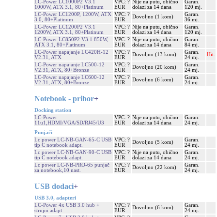
LC-Power LC1000P2 V3.1
VPC: ?
Nije na putu, obično
Garan.
1000W, ATX 3.1, 80+Platinum
EUR
dolazi za 14 dana
120 mj.
LC-Power LC1200P, 1200W, ATX
VPC: ?
Garan.
Dovoljno (1 kom)
3.0, 80+Platinum
EUR
36 mj.
LC-Power LC1200P2 V3.1
VPC: ?
Nije na putu, obično
Garan.
1200W, ATX 3.1, 80+Platinum
EUR
dolazi za 14 dana
120 mj.
LC-Power LC850P2 V3.1 850W,
VPC: ?
Nije na putu, obično
Garan.
ATX 3.1, 80+Platinum
EUR
dolazi za 14 dana
84 mj.
LC-Power napajanje LC420H-12
VPC: ?
Garan.
Dovoljno (13 kom)
Hit.
V2.31, ATX
EUR
24 mj.
LC-Power napajanje LC500-12
VPC: ?
Garan.
Dovoljno (20 kom)
V2.31, ATX, 80+Bronze
EUR
24 mj.
LC-Power napajanje LC600-12
VPC: ?
Garan.
Dovoljno (6 kom)
V2.31, ATX, 80+Bronze
EUR
24 mj.
Notebook - pribor
+
Docking station
LC-Power
VPC: ?
Nije na putu, obično
Garan.
11u1,HDMI/VGA/SD/RJ45/U3
EUR
dolazi za 14 dana
24 mj.
Punjači
Lc power LC-NB-GAN-65-C USB
VPC: ?
Garan.
Dovoljno (5 kom)
tip C notebook adapt.
EUR
24 mj.
Lc power LC-NB-GAN-90-C USB
VPC: ?
Nije na putu, obično
Garan.
tip C notebook adapt.
EUR
dolazi za 14 dana
24 mj.
Lc power LC-NB-PRO-65 punjač
VPC: ?
Garan.
Dovoljno (22 kom)
za notebook,10 nast.
EUR
24 mj.
USB dodaci
+
USB 3.0, adapteri
LC-Power 4x USB 3.0 hub +
VPC: ?
Garan.
Dovoljno (6 kom)
strujni adapt
EUR
24 mj.