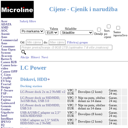
Cijene - Cjenik i narudžba
Acer
Sakrij filtre
ADATA
AMD
Valuta
Skladište
AOC
Sort.
Samo
Asonic
Detalji
po
isporučivo
Asus
cijeni
Commercial
Od:
do:
Filtriraj grupu
Asus
Consumer
Asus Open
System
Avacom
Akcije
Hitovi
Novi
BatterX
Canon B2B
Canon foto-
LC Power
video
Canon OPP
C-Lion
Creality
Diskovi, HDD
+
EVTrip
Fractal
Docking station
Design
VPC: ?
Garan.
F-Secure
LC-Power dock 2x m.2 NvME v2
Dovoljno (2 kom)
EUR
24 mj.
FSP -
Fortron
LC-Power dock za SSD/HDD,
VPC: ?
Nije na putu, obično
Garan.
Fujitsu
3xUSB Hub, USB 3.0
EUR
dolazi za 14 dana
24 mj.
Gainward
LC-Power dock za SSD/HDD,
VPC: ?
Nije na putu, obično
Garan.
Genesis
USB 3.0
EUR
dolazi za 14 dana
24 mj.
Genius
Gigabyte
USB-A/USB-C adapter za 2,5“
VPC: ?
Garan.
Dovoljno (8 kom)
Intel
SATA HDD/SSD
EUR
24 mj.
Intellinet
USB-C adapter za 2,5“ SATA
VPC: ?
Garan.
Dovoljno (2 kom)
IPEVO
HDD/SSD i m.2 NvME
EUR
24 mj.
IQ