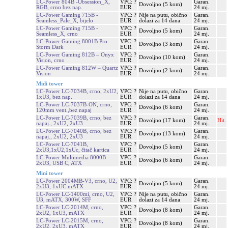
LC-Power 804B -Obsession_X,
VPC: ?
Garan.
Dovoljno (5 kom)
RGB, crno bez nap.
EUR
24 mj.
LC-Power Gaming 715B -
VPC: ?
Nije na putu, obično
Garan.
Seamless_Pale_X, bijelo
EUR
dolazi za 14 dana
24 mj.
LC-Power Gaming 715B -
VPC: ?
Garan.
Dovoljno (5 kom)
Seamless_X, crno
EUR
24 mj.
LC-Power Gaming 8001B Pro-
VPC: ?
Garan.
Dovoljno (3 kom)
Storm Dark
EUR
24 mj.
LC-Power Gaming 812B – Onyx
VPC: ?
Garan.
Dovoljno (10 kom)
Vision, crno
EUR
24 mj.
LC-Power Gaming 812W – Quartz
VPC: ?
Garan.
Dovoljno (2 kom)
Vision
EUR
24 mj.
Midi tower
LC-Power LC-7034B, crno, 2xU2,
VPC: ?
Nije na putu, obično
Garan.
1xU3, bez nap.
EUR
dolazi za 14 dana
24 mj.
LC-Power LC-7037B-ON, crno,
VPC: ?
Garan.
Dovoljno (6 kom)
120mm vent.,bez napaj
EUR
24 mj.
LC-Power LC-7039B, crno, bez
VPC: ?
Garan.
Dovoljno (17 kom)
Hit.
napaj., 2xU2, 2xU3
EUR
24 mj.
LC-Power LC-7040B, crno, bez
VPC: ?
Garan.
Dovoljno (13 kom)
napaj., 2xU2, 2xU3
EUR
24 mj.
LC-Power LC-7041B,
VPC: ?
Garan.
Dovoljno (5 kom)
2xU3,1xU2,1xUc, čitač kartica
EUR
24 mj.
LC-Power Multimedia 8000B
VPC: ?
Garan.
Dovoljno (6 kom)
2xU3, USB C, ATX
EUR
24 mj.
Mini tower
LC-Power 2004MB-V3, crno, U2,
VPC: ?
Garan.
Dovoljno (5 kom)
2xU3, 1xUC mATX
EUR
24 mj.
LC-Power LC-1400mi, crno, U2,
VPC: ?
Nije na putu, obično
Garan.
U3, mATX, 300W, SFF
EUR
dolazi za 14 dana
24 mj.
LC-Power LC-2014M, crno,
VPC: ?
Garan.
Dovoljno (8 kom)
2xU2, 1xU3, mATX
EUR
24 mj.
LC-Power LC-2015M, crno,
VPC: ?
Garan.
Dovoljno (8 kom)
2xU2, 2xU3, mATX
EUR
24 mj.