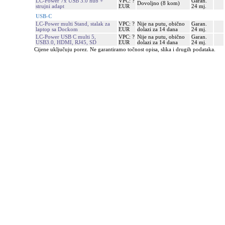
LC-Power 7x USB 3.0 hub +
VPC: ?
Garan.
Dovoljno (8 kom)
strujni adapt
EUR
24 mj.
USB-C
LC-Power multi Stand, stalak za
VPC: ?
Nije na putu, obično
Garan.
laptop sa Dockom
EUR
dolazi za 14 dana
24 mj.
LC-Power USB C multi 5,
VPC: ?
Nije na putu, obično
Garan.
USB3.0, HDMI, RJ45, SD
EUR
dolazi za 14 dana
24 mj.
Cijene uključuju porez. Ne garantiramo točnost opisa, slika i drugih podataka.