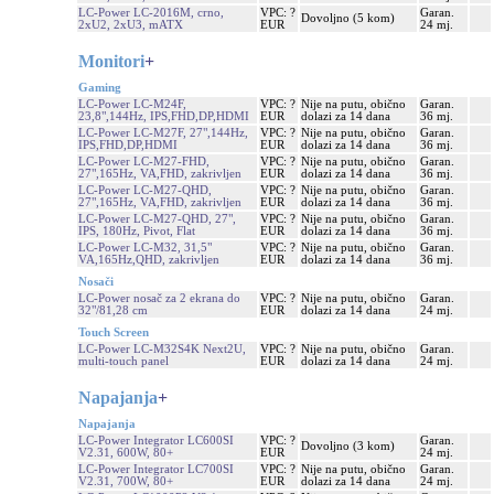
LC-Power LC-2016M, crno,
VPC: ?
Garan.
Dovoljno (5 kom)
2xU2, 2xU3, mATX
EUR
24 mj.
Monitori
+
Gaming
LC-Power LC-M24F,
VPC: ?
Nije na putu, obično
Garan.
23,8",144Hz, IPS,FHD,DP,HDMI
EUR
dolazi za 14 dana
36 mj.
LC-Power LC-M27F, 27",144Hz,
VPC: ?
Nije na putu, obično
Garan.
IPS,FHD,DP,HDMI
EUR
dolazi za 14 dana
36 mj.
LC-Power LC-M27-FHD,
VPC: ?
Nije na putu, obično
Garan.
27",165Hz, VA,FHD, zakrivljen
EUR
dolazi za 14 dana
36 mj.
LC-Power LC-M27-QHD,
VPC: ?
Nije na putu, obično
Garan.
27",165Hz, VA,FHD, zakrivljen
EUR
dolazi za 14 dana
36 mj.
LC-Power LC-M27-QHD, 27",
VPC: ?
Nije na putu, obično
Garan.
IPS, 180Hz, Pivot, Flat
EUR
dolazi za 14 dana
36 mj.
LC-Power LC-M32, 31,5"
VPC: ?
Nije na putu, obično
Garan.
VA,165Hz,QHD, zakrivljen
EUR
dolazi za 14 dana
36 mj.
Nosači
LC-Power nosač za 2 ekrana do
VPC: ?
Nije na putu, obično
Garan.
32"/81,28 cm
EUR
dolazi za 14 dana
24 mj.
Touch Screen
LC-Power LC-M32S4K Next2U,
VPC: ?
Nije na putu, obično
Garan.
multi-touch panel
EUR
dolazi za 14 dana
24 mj.
Napajanja
+
Napajanja
LC-Power Integrator LC600SI
VPC: ?
Garan.
Dovoljno (3 kom)
V2.31, 600W, 80+
EUR
24 mj.
LC-Power Integrator LC700SI
VPC: ?
Nije na putu, obično
Garan.
V2.31, 700W, 80+
EUR
dolazi za 14 dana
24 mj.