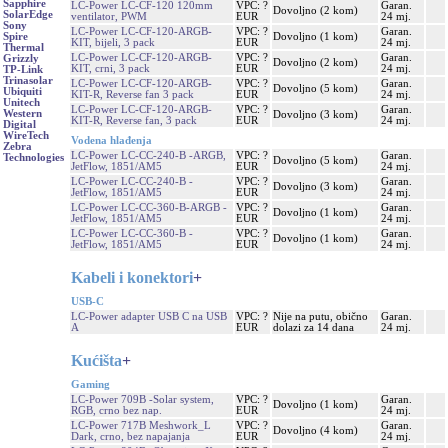
Sapphire
LC-Power LC-CF-120 120mm
VPC: ?
Garan.
Dovoljno (2 kom)
SolarEdge
ventilator, PWM
EUR
24 mj.
Sony
LC-Power LC-CF-120-ARGB-
VPC: ?
Garan.
Dovoljno (1 kom)
Spire
KIT, bijeli, 3 pack
EUR
24 mj.
Thermal
LC-Power LC-CF-120-ARGB-
VPC: ?
Garan.
Grizzly
Dovoljno (2 kom)
KIT, crni, 3 pack
EUR
24 mj.
TP-Link
Trinasolar
LC-Power LC-CF-120-ARGB-
VPC: ?
Garan.
Dovoljno (5 kom)
Ubiquiti
KIT-R, Reverse fan 3 pack
EUR
24 mj.
Unitech
LC-Power LC-CF-120-ARGB-
VPC: ?
Garan.
Western
Dovoljno (3 kom)
KIT-R, Reverse fan, 3 pack
EUR
24 mj.
Digital
WireTech
Vodena hlađenja
Zebra
LC-Power LC-CC-240-B -ARGB,
VPC: ?
Garan.
Technologies
Dovoljno (5 kom)
JetFlow, 1851/AM5
EUR
24 mj.
LC-Power LC-CC-240-B -
VPC: ?
Garan.
Dovoljno (3 kom)
JetFlow, 1851/AM5
EUR
24 mj.
LC-Power LC-CC-360-B-ARGB -
VPC: ?
Garan.
Dovoljno (1 kom)
JetFlow, 1851/AM5
EUR
24 mj.
LC-Power LC-CC-360-B -
VPC: ?
Garan.
Dovoljno (1 kom)
JetFlow, 1851/AM5
EUR
24 mj.
Kabeli i konektori
+
USB-C
LC-Power adapter USB C na USB
VPC: ?
Nije na putu, obično
Garan.
A
EUR
dolazi za 14 dana
24 mj.
Kućišta
+
Gaming
LC-Power 709B -Solar system,
VPC: ?
Garan.
Dovoljno (1 kom)
RGB, crno bez nap.
EUR
24 mj.
LC-Power 717B Meshwork_L
VPC: ?
Garan.
Dovoljno (4 kom)
Dark, crno, bez napajanja
EUR
24 mj.