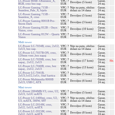
LC-Power 804B -Obsession_X,
VPC: ?
Garan.
Dovoljno (5 kom)
RGB, crno bez nap.
EUR
24 mj.
LC-Power Gaming 715B -
VPC: ?
Nije na putu, obično
Garan.
Seamless_Pale_X, bijelo
EUR
dolazi za 14 dana
24 mj.
LC-Power Gaming 715B -
VPC: ?
Garan.
Dovoljno (5 kom)
Seamless_X, crno
EUR
24 mj.
LC-Power Gaming 8001B Pro-
VPC: ?
Garan.
Dovoljno (3 kom)
Storm Dark
EUR
24 mj.
LC-Power Gaming 812B – Onyx
VPC: ?
Garan.
Dovoljno (10 kom)
Vision, crno
EUR
24 mj.
LC-Power Gaming 812W – Quartz
VPC: ?
Garan.
Dovoljno (2 kom)
Vision
EUR
24 mj.
Midi tower
LC-Power LC-7034B, crno, 2xU2,
VPC: ?
Nije na putu, obično
Garan.
1xU3, bez nap.
EUR
dolazi za 14 dana
24 mj.
LC-Power LC-7037B-ON, crno,
VPC: ?
Garan.
Dovoljno (6 kom)
120mm vent.,bez napaj
EUR
24 mj.
LC-Power LC-7039B, crno, bez
VPC: ?
Garan.
Dovoljno (17 kom)
Hit.
napaj., 2xU2, 2xU3
EUR
24 mj.
LC-Power LC-7040B, crno, bez
VPC: ?
Garan.
Dovoljno (13 kom)
napaj., 2xU2, 2xU3
EUR
24 mj.
LC-Power LC-7041B,
VPC: ?
Garan.
Dovoljno (5 kom)
2xU3,1xU2,1xUc, čitač kartica
EUR
24 mj.
LC-Power Multimedia 8000B
VPC: ?
Garan.
Dovoljno (6 kom)
2xU3, USB C, ATX
EUR
24 mj.
Mini tower
LC-Power 2004MB-V3, crno, U2,
VPC: ?
Garan.
Dovoljno (5 kom)
2xU3, 1xUC mATX
EUR
24 mj.
LC-Power LC-1400mi, crno, U2,
VPC: ?
Nije na putu, obično
Garan.
U3, mATX, 300W, SFF
EUR
dolazi za 14 dana
24 mj.
LC-Power LC-2014M, crno,
VPC: ?
Garan.
Dovoljno (8 kom)
2xU2, 1xU3, mATX
EUR
24 mj.
LC-Power LC-2015M, crno,
VPC: ?
Garan.
Dovoljno (8 kom)
2xU2, 2xU3, mATX
EUR
24 mj.