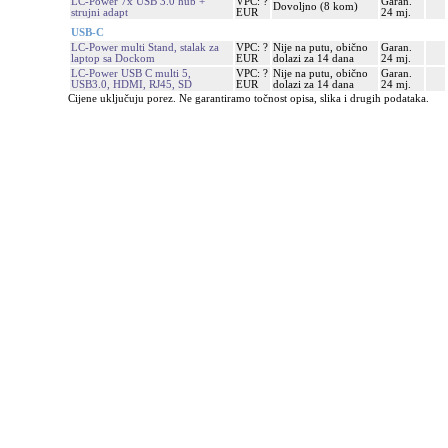
LC-Power 7x USB 3.0 hub +
VPC: ?
Garan.
Dovoljno (8 kom)
strujni adapt
EUR
24 mj.
USB-C
LC-Power multi Stand, stalak za
VPC: ?
Nije na putu, obično
Garan.
laptop sa Dockom
EUR
dolazi za 14 dana
24 mj.
LC-Power USB C multi 5,
VPC: ?
Nije na putu, obično
Garan.
USB3.0, HDMI, RJ45, SD
EUR
dolazi za 14 dana
24 mj.
Cijene uključuju porez. Ne garantiramo točnost opisa, slika i drugih podataka.