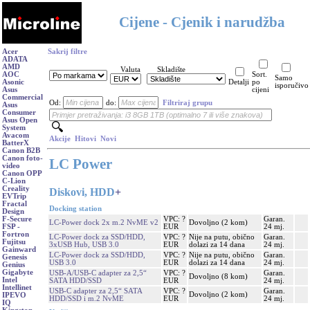
Cijene - Cjenik i narudžba
Acer
Sakrij filtre
ADATA
AMD
Valuta
Skladište
AOC
Sort.
Samo
Asonic
Detalji
po
isporučivo
Asus
cijeni
Commercial
Od:
do:
Filtriraj grupu
Asus
Consumer
Asus Open
System
Avacom
Akcije
Hitovi
Novi
BatterX
Canon B2B
Canon foto-
LC Power
video
Canon OPP
C-Lion
Creality
Diskovi, HDD
+
EVTrip
Fractal
Docking station
Design
VPC: ?
Garan.
F-Secure
LC-Power dock 2x m.2 NvME v2
Dovoljno (2 kom)
EUR
24 mj.
FSP -
Fortron
LC-Power dock za SSD/HDD,
VPC: ?
Nije na putu, obično
Garan.
Fujitsu
3xUSB Hub, USB 3.0
EUR
dolazi za 14 dana
24 mj.
Gainward
LC-Power dock za SSD/HDD,
VPC: ?
Nije na putu, obično
Garan.
Genesis
USB 3.0
EUR
dolazi za 14 dana
24 mj.
Genius
Gigabyte
USB-A/USB-C adapter za 2,5“
VPC: ?
Garan.
Dovoljno (8 kom)
Intel
SATA HDD/SSD
EUR
24 mj.
Intellinet
USB-C adapter za 2,5“ SATA
VPC: ?
Garan.
Dovoljno (2 kom)
IPEVO
HDD/SSD i m.2 NvME
EUR
24 mj.
IQ