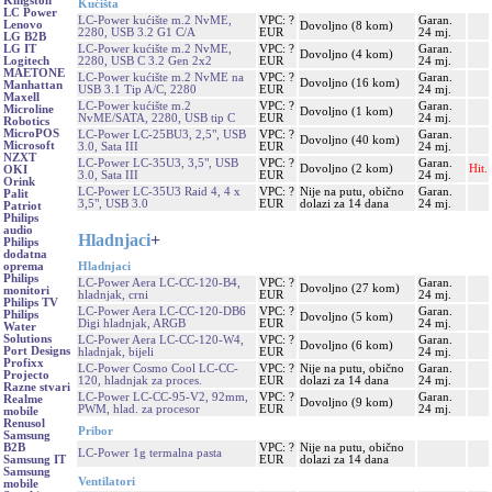
Kingston
Kućišta
LC Power
LC-Power kućište m.2 NvME,
VPC: ?
Garan.
Lenovo
Dovoljno (8 kom)
2280, USB 3.2 G1 C/A
EUR
24 mj.
LG B2B
LC-Power kućište m.2 NvME,
VPC: ?
Garan.
LG IT
Dovoljno (4 kom)
2280, USB C 3.2 Gen 2x2
EUR
24 mj.
Logitech
MAETONE
LC-Power kućište m.2 NvME na
VPC: ?
Garan.
Dovoljno (16 kom)
Manhattan
USB 3.1 Tip A/C, 2280
EUR
24 mj.
Maxell
LC-Power kućište m.2
VPC: ?
Garan.
Microline
Dovoljno (1 kom)
NvME/SATA, 2280, USB tip C
EUR
24 mj.
Robotics
MicroPOS
LC-Power LC-25BU3, 2,5", USB
VPC: ?
Garan.
Dovoljno (40 kom)
Microsoft
3.0, Sata III
EUR
24 mj.
NZXT
LC-Power LC-35U3, 3,5", USB
VPC: ?
Garan.
Dovoljno (2 kom)
Hit.
OKI
3.0, Sata III
EUR
24 mj.
Orink
LC-Power LC-35U3 Raid 4, 4 x
VPC: ?
Nije na putu, obično
Garan.
Palit
3,5", USB 3.0
EUR
dolazi za 14 dana
24 mj.
Patriot
Philips
audio
Hladnjaci
+
Philips
dodatna
Hladnjaci
oprema
Philips
LC-Power Aera LC-CC-120-B4,
VPC: ?
Garan.
Dovoljno (27 kom)
monitori
hladnjak, crni
EUR
24 mj.
Philips TV
LC-Power Aera LC-CC-120-DB6
VPC: ?
Garan.
Philips
Dovoljno (5 kom)
Digi hladnjak, ARGB
EUR
24 mj.
Water
Solutions
LC-Power Aera LC-CC-120-W4,
VPC: ?
Garan.
Dovoljno (6 kom)
Port Designs
hladnjak, bijeli
EUR
24 mj.
Profixx
LC-Power Cosmo Cool LC-CC-
VPC: ?
Nije na putu, obično
Garan.
Projecto
120, hladnjak za proces.
EUR
dolazi za 14 dana
24 mj.
Razne stvari
LC-Power LC-CC-95-V2, 92mm,
VPC: ?
Garan.
Realme
Dovoljno (9 kom)
PWM, hlad. za procesor
EUR
24 mj.
mobile
Renusol
Pribor
Samsung
VPC: ?
Nije na putu, obično
B2B
LC-Power 1g termalna pasta
EUR
dolazi za 14 dana
Samsung IT
Samsung
Ventilatori
mobile