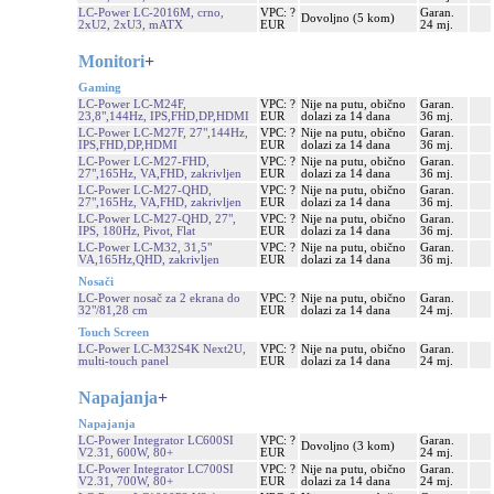
LC-Power LC-2016M, crno,
VPC: ?
Garan.
Dovoljno (5 kom)
2xU2, 2xU3, mATX
EUR
24 mj.
Monitori
+
Gaming
LC-Power LC-M24F,
VPC: ?
Nije na putu, obično
Garan.
23,8",144Hz, IPS,FHD,DP,HDMI
EUR
dolazi za 14 dana
36 mj.
LC-Power LC-M27F, 27",144Hz,
VPC: ?
Nije na putu, obično
Garan.
IPS,FHD,DP,HDMI
EUR
dolazi za 14 dana
36 mj.
LC-Power LC-M27-FHD,
VPC: ?
Nije na putu, obično
Garan.
27",165Hz, VA,FHD, zakrivljen
EUR
dolazi za 14 dana
36 mj.
LC-Power LC-M27-QHD,
VPC: ?
Nije na putu, obično
Garan.
27",165Hz, VA,FHD, zakrivljen
EUR
dolazi za 14 dana
36 mj.
LC-Power LC-M27-QHD, 27",
VPC: ?
Nije na putu, obično
Garan.
IPS, 180Hz, Pivot, Flat
EUR
dolazi za 14 dana
36 mj.
LC-Power LC-M32, 31,5"
VPC: ?
Nije na putu, obično
Garan.
VA,165Hz,QHD, zakrivljen
EUR
dolazi za 14 dana
36 mj.
Nosači
LC-Power nosač za 2 ekrana do
VPC: ?
Nije na putu, obično
Garan.
32"/81,28 cm
EUR
dolazi za 14 dana
24 mj.
Touch Screen
LC-Power LC-M32S4K Next2U,
VPC: ?
Nije na putu, obično
Garan.
multi-touch panel
EUR
dolazi za 14 dana
24 mj.
Napajanja
+
Napajanja
LC-Power Integrator LC600SI
VPC: ?
Garan.
Dovoljno (3 kom)
V2.31, 600W, 80+
EUR
24 mj.
LC-Power Integrator LC700SI
VPC: ?
Nije na putu, obično
Garan.
V2.31, 700W, 80+
EUR
dolazi za 14 dana
24 mj.