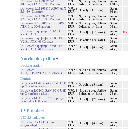
LC-Power LC1000P2 V3.1
VPC: ?
Nije na putu, obično
Garan.
1000W, ATX 3.1, 80+Platinum
EUR
dolazi za 14 dana
120 mj.
LC-Power LC1200P, 1200W, ATX
VPC: ?
Garan.
Dovoljno (1 kom)
3.0, 80+Platinum
EUR
36 mj.
LC-Power LC1200P2 V3.1
VPC: ?
Nije na putu, obično
Garan.
1200W, ATX 3.1, 80+Platinum
EUR
dolazi za 14 dana
120 mj.
LC-Power LC850P2 V3.1 850W,
VPC: ?
Nije na putu, obično
Garan.
ATX 3.1, 80+Platinum
EUR
dolazi za 14 dana
84 mj.
LC-Power napajanje LC420H-12
VPC: ?
Garan.
Dovoljno (13 kom)
Hit.
V2.31, ATX
EUR
24 mj.
LC-Power napajanje LC500-12
VPC: ?
Garan.
Dovoljno (20 kom)
V2.31, ATX, 80+Bronze
EUR
24 mj.
LC-Power napajanje LC600-12
VPC: ?
Garan.
Dovoljno (6 kom)
V2.31, ATX, 80+Bronze
EUR
24 mj.
Notebook - pribor
+
Docking station
LC-Power
VPC: ?
Nije na putu, obično
Garan.
11u1,HDMI/VGA/SD/RJ45/U3
EUR
dolazi za 14 dana
24 mj.
Punjači
Lc power LC-NB-GAN-65-C USB
VPC: ?
Garan.
Dovoljno (5 kom)
tip C notebook adapt.
EUR
24 mj.
Lc power LC-NB-GAN-90-C USB
VPC: ?
Nije na putu, obično
Garan.
tip C notebook adapt.
EUR
dolazi za 14 dana
24 mj.
Lc power LC-NB-PRO-65 punjač
VPC: ?
Garan.
Dovoljno (22 kom)
za notebook,10 nast.
EUR
24 mj.
USB dodaci
+
USB 3.0, adapteri
LC-Power 4x USB 3.0 hub +
VPC: ?
Garan.
Dovoljno (6 kom)
strujni adapt
EUR
24 mj.