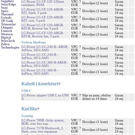
Sapphire
LC-Power LC-CF-120 120mm
VPC: ?
Garan.
Dovoljno (2 kom)
SolarEdge
ventilator, PWM
EUR
24 mj.
Sony
LC-Power LC-CF-120-ARGB-
VPC: ?
Garan.
Dovoljno (1 kom)
Spire
KIT, bijeli, 3 pack
EUR
24 mj.
Thermal
LC-Power LC-CF-120-ARGB-
VPC: ?
Garan.
Grizzly
Dovoljno (2 kom)
KIT, crni, 3 pack
EUR
24 mj.
TP-Link
Trinasolar
LC-Power LC-CF-120-ARGB-
VPC: ?
Garan.
Dovoljno (5 kom)
Ubiquiti
KIT-R, Reverse fan 3 pack
EUR
24 mj.
Unitech
LC-Power LC-CF-120-ARGB-
VPC: ?
Garan.
Western
Dovoljno (3 kom)
KIT-R, Reverse fan, 3 pack
EUR
24 mj.
Digital
WireTech
Vodena hlađenja
Zebra
LC-Power LC-CC-240-B -ARGB,
VPC: ?
Garan.
Technologies
Dovoljno (5 kom)
JetFlow, 1851/AM5
EUR
24 mj.
LC-Power LC-CC-240-B -
VPC: ?
Garan.
Dovoljno (3 kom)
JetFlow, 1851/AM5
EUR
24 mj.
LC-Power LC-CC-360-B-ARGB -
VPC: ?
Garan.
Dovoljno (1 kom)
JetFlow, 1851/AM5
EUR
24 mj.
LC-Power LC-CC-360-B -
VPC: ?
Garan.
Dovoljno (1 kom)
JetFlow, 1851/AM5
EUR
24 mj.
Kabeli i konektori
+
USB-C
LC-Power adapter USB C na USB
VPC: ?
Nije na putu, obično
Garan.
A
EUR
dolazi za 14 dana
24 mj.
Kućišta
+
Gaming
LC-Power 709B -Solar system,
VPC: ?
Garan.
Dovoljno (1 kom)
RGB, crno bez nap.
EUR
24 mj.
LC-Power 717B Meshwork_L
VPC: ?
Garan.
Dovoljno (4 kom)
Dark, crno, bez napajanja
EUR
24 mj.