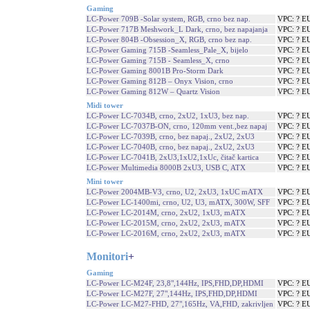
Gaming
LC-Power 709B -Solar system, RGB, crno bez nap.
VPC: ? E
LC-Power 717B Meshwork_L Dark, crno, bez napajanja
VPC: ? E
LC-Power 804B -Obsession_X, RGB, crno bez nap.
VPC: ? E
LC-Power Gaming 715B -Seamless_Pale_X, bijelo
VPC: ? E
LC-Power Gaming 715B - Seamless_X, crno
VPC: ? E
LC-Power Gaming 8001B Pro-Storm Dark
VPC: ? E
LC-Power Gaming 812B – Onyx Vision, crno
VPC: ? E
LC-Power Gaming 812W – Quartz Vision
VPC: ? E
Midi tower
LC-Power LC-7034B, crno, 2xU2, 1xU3, bez nap.
VPC: ? E
LC-Power LC-7037B-ON, crno, 120mm vent.,bez napaj
VPC: ? E
LC-Power LC-7039B, crno, bez napaj., 2xU2, 2xU3
VPC: ? E
LC-Power LC-7040B, crno, bez napaj., 2xU2, 2xU3
VPC: ? E
LC-Power LC-7041B, 2xU3,1xU2,1xUc, čitač kartica
VPC: ? E
LC-Power Multimedia 8000B 2xU3, USB C, ATX
VPC: ? E
Mini tower
LC-Power 2004MB-V3, crno, U2, 2xU3, 1xUC mATX
VPC: ? E
LC-Power LC-1400mi, crno, U2, U3, mATX, 300W, SFF
VPC: ? E
LC-Power LC-2014M, crno, 2xU2, 1xU3, mATX
VPC: ? E
LC-Power LC-2015M, crno, 2xU2, 2xU3, mATX
VPC: ? E
LC-Power LC-2016M, crno, 2xU2, 2xU3, mATX
VPC: ? E
Monitori
+
Gaming
LC-Power LC-M24F, 23,8",144Hz, IPS,FHD,DP,HDMI
VPC: ? E
LC-Power LC-M27F, 27",144Hz, IPS,FHD,DP,HDMI
VPC: ? E
LC-Power LC-M27-FHD, 27",165Hz, VA,FHD, zakrivljen
VPC: ? E