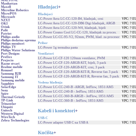
MAETONE
Manhattan
Hladnjaci
+
Maxell
Microline Robotics
MicroPOS
Hladnjaci
Microsoft
LC-Power Aera LC-CC-120-B4, hladnjak, crni
VPC: ? E
NZXT
LC-Power Aera LC-CC-120-DB6 Digi hladnjak, ARGB
VPC: ? E
OKI
Orink
LC-Power Aera LC-CC-120-W4, hladnjak, bijeli
VPC: ? E
Palit
LC-Power Cosmo Cool LC-CC-120, hladnjak za proces.
VPC: ? E
Patriot
LC-Power LC-CC-95-V2, 92mm, PWM, hlad. za procesor
VPC: ? E
Philips audio
Philips dodatna oprema
Pribor
Philips monitori
Philips TV
LC-Power 1g termalna pasta
VPC: ? E
Philips Water Solutions
Ventilatori
Port Designs
Profixx
LC-Power LC-CF-120 120mm ventilator, PWM
VPC: ? E
Projecto
LC-Power LC-CF-120-ARGB-KIT, bijeli, 3 pack
VPC: ? E
Razne stvari
Realme mobile
LC-Power LC-CF-120-ARGB-KIT, crni, 3 pack
VPC: ? E
Renusol
LC-Power LC-CF-120-ARGB-KIT-R, Reverse fan 3 pack
VPC: ? E
Samsung B2B
LC-Power LC-CF-120-ARGB-KIT-R, Reverse fan, 3 pack
VPC: ? E
Samsung IT
Samsung mobile
Vodena hlađenja
Sapphire
LC-Power LC-CC-240-B -ARGB, JetFlow, 1851/AM5
VPC: ? E
SolarEdge
Sony
LC-Power LC-CC-240-B - JetFlow, 1851/AM5
VPC: ? E
Spire
LC-Power LC-CC-360-B-ARGB - JetFlow, 1851/AM5
VPC: ? E
Thermal Grizzly
TP-Link
LC-Power LC-CC-360-B - JetFlow, 1851/AM5
VPC: ? E
Trinasolar
Ubiquiti
Kabeli i konektori
+
Unitech
Western Digital
WireTech
USB-C
Zebra Technologies
LC-Power adapter USB C na USB A
VPC: ? E
Kućišta
+