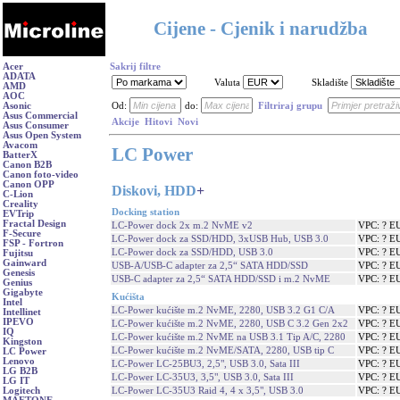
Cijene - Cjenik i narudžba
Acer
Sakrij filtre
ADATA
Valuta
Skladište
AMD
AOC
Asonic
Od:
do:
Filtriraj grupu
Asus Commercial
Akcije
Hitovi
Novi
Asus Consumer
Asus Open System
Avacom
LC Power
BatterX
Canon B2B
Canon foto-video
Canon OPP
Diskovi, HDD
+
C-Lion
Creality
Docking station
EVTrip
Fractal Design
LC-Power dock 2x m.2 NvME v2
VPC: ? E
F-Secure
LC-Power dock za SSD/HDD, 3xUSB Hub, USB 3.0
VPC: ? E
FSP - Fortron
LC-Power dock za SSD/HDD, USB 3.0
VPC: ? E
Fujitsu
Gainward
USB-A/USB-C adapter za 2,5“ SATA HDD/SSD
VPC: ? E
Genesis
USB-C adapter za 2,5“ SATA HDD/SSD i m.2 NvME
VPC: ? E
Genius
Gigabyte
Kućišta
Intel
LC-Power kućište m.2 NvME, 2280, USB 3.2 G1 C/A
VPC: ? E
Intellinet
IPEVO
LC-Power kućište m.2 NvME, 2280, USB C 3.2 Gen 2x2
VPC: ? E
IQ
LC-Power kućište m.2 NvME na USB 3.1 Tip A/C, 2280
VPC: ? E
Kingston
LC-Power kućište m.2 NvME/SATA, 2280, USB tip C
VPC: ? E
LC Power
Lenovo
LC-Power LC-25BU3, 2,5", USB 3.0, Sata III
VPC: ? E
LG B2B
LC-Power LC-35U3, 3,5", USB 3.0, Sata III
VPC: ? E
LG IT
LC-Power LC-35U3 Raid 4, 4 x 3,5", USB 3.0
VPC: ? E
Logitech