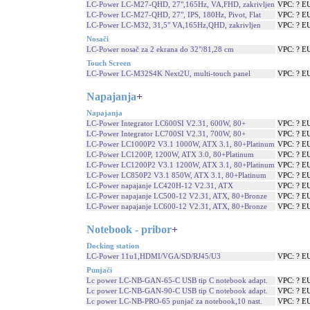
LC-Power LC-M27-QHD, 27",165Hz, VA,FHD, zakrivljen
VPC: ? E
LC-Power LC-M27-QHD, 27", IPS, 180Hz, Pivot, Flat
VPC: ? E
LC-Power LC-M32, 31,5" VA,165Hz,QHD, zakrivljen
VPC: ? E
Nosači
LC-Power nosač za 2 ekrana do 32"/81,28 cm
VPC: ? E
Touch Screen
LC-Power LC-M32S4K Next2U, multi-touch panel
VPC: ? E
Napajanja
+
Napajanja
LC-Power Integrator LC600SI V2.31, 600W, 80+
VPC: ? E
LC-Power Integrator LC700SI V2.31, 700W, 80+
VPC: ? E
LC-Power LC1000P2 V3.1 1000W, ATX 3.1, 80+Platinum
VPC: ? E
LC-Power LC1200P, 1200W, ATX 3.0, 80+Platinum
VPC: ? E
LC-Power LC1200P2 V3.1 1200W, ATX 3.1, 80+Platinum
VPC: ? E
LC-Power LC850P2 V3.1 850W, ATX 3.1, 80+Platinum
VPC: ? E
LC-Power napajanje LC420H-12 V2.31, ATX
VPC: ? E
LC-Power napajanje LC500-12 V2.31, ATX, 80+Bronze
VPC: ? E
LC-Power napajanje LC600-12 V2.31, ATX, 80+Bronze
VPC: ? E
Notebook - pribor
+
Docking station
LC-Power 11u1,HDMI/VGA/SD/RJ45/U3
VPC: ? E
Punjači
Lc power LC-NB-GAN-65-C USB tip C notebook adapt.
VPC: ? E
Lc power LC-NB-GAN-90-C USB tip C notebook adapt.
VPC: ? E
Lc power LC-NB-PRO-65 punjač za notebook,10 nast.
VPC: ? E