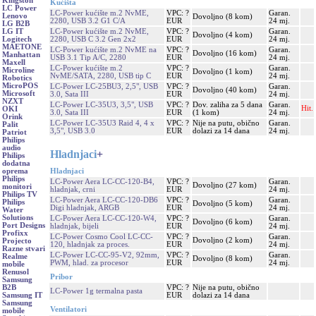
Kingston
Kućišta
LC Power
LC-Power kućište m.2 NvME,
VPC: ?
Garan.
Lenovo
Dovoljno (8 kom)
2280, USB 3.2 G1 C/A
EUR
24 mj.
LG B2B
LC-Power kućište m.2 NvME,
VPC: ?
Garan.
LG IT
Dovoljno (4 kom)
2280, USB C 3.2 Gen 2x2
EUR
24 mj.
Logitech
MAETONE
LC-Power kućište m.2 NvME na
VPC: ?
Garan.
Dovoljno (16 kom)
Manhattan
USB 3.1 Tip A/C, 2280
EUR
24 mj.
Maxell
LC-Power kućište m.2
VPC: ?
Garan.
Microline
Dovoljno (1 kom)
NvME/SATA, 2280, USB tip C
EUR
24 mj.
Robotics
MicroPOS
LC-Power LC-25BU3, 2,5", USB
VPC: ?
Garan.
Dovoljno (40 kom)
Microsoft
3.0, Sata III
EUR
24 mj.
NZXT
LC-Power LC-35U3, 3,5", USB
VPC: ?
Dov. zaliha za 5 dana
Garan.
Hit.
OKI
3.0, Sata III
EUR
(1 kom)
24 mj.
Orink
LC-Power LC-35U3 Raid 4, 4 x
VPC: ?
Nije na putu, obično
Garan.
Palit
3,5", USB 3.0
EUR
dolazi za 14 dana
24 mj.
Patriot
Philips
audio
Hladnjaci
+
Philips
dodatna
Hladnjaci
oprema
Philips
LC-Power Aera LC-CC-120-B4,
VPC: ?
Garan.
Dovoljno (27 kom)
monitori
hladnjak, crni
EUR
24 mj.
Philips TV
LC-Power Aera LC-CC-120-DB6
VPC: ?
Garan.
Philips
Dovoljno (5 kom)
Digi hladnjak, ARGB
EUR
24 mj.
Water
Solutions
LC-Power Aera LC-CC-120-W4,
VPC: ?
Garan.
Dovoljno (6 kom)
Port Designs
hladnjak, bijeli
EUR
24 mj.
Profixx
LC-Power Cosmo Cool LC-CC-
VPC: ?
Garan.
Dovoljno (2 kom)
Projecto
120, hladnjak za proces.
EUR
24 mj.
Razne stvari
LC-Power LC-CC-95-V2, 92mm,
VPC: ?
Garan.
Realme
Dovoljno (8 kom)
PWM, hlad. za procesor
EUR
24 mj.
mobile
Renusol
Pribor
Samsung
VPC: ?
Nije na putu, obično
B2B
LC-Power 1g termalna pasta
EUR
dolazi za 14 dana
Samsung IT
Samsung
Ventilatori
mobile