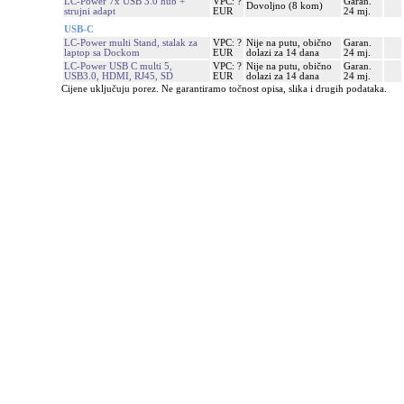
LC-Power 7x USB 3.0 hub +
VPC: ?
Garan.
Dovoljno (8 kom)
strujni adapt
EUR
24 mj.
USB-C
LC-Power multi Stand, stalak za
VPC: ?
Nije na putu, obično
Garan.
laptop sa Dockom
EUR
dolazi za 14 dana
24 mj.
LC-Power USB C multi 5,
VPC: ?
Nije na putu, obično
Garan.
USB3.0, HDMI, RJ45, SD
EUR
dolazi za 14 dana
24 mj.
Cijene uključuju porez. Ne garantiramo točnost opisa, slika i drugih podataka.