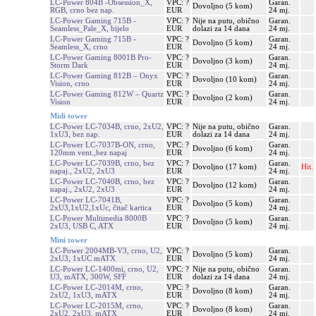
LC-Power 804B -Obsession_X,
VPC: ?
Garan.
Dovoljno (5 kom)
RGB, crno bez nap.
EUR
24 mj.
LC-Power Gaming 715B -
VPC: ?
Nije na putu, obično
Garan.
Seamless_Pale_X, bijelo
EUR
dolazi za 14 dana
24 mj.
LC-Power Gaming 715B -
VPC: ?
Garan.
Dovoljno (5 kom)
Seamless_X, crno
EUR
24 mj.
LC-Power Gaming 8001B Pro-
VPC: ?
Garan.
Dovoljno (3 kom)
Storm Dark
EUR
24 mj.
LC-Power Gaming 812B – Onyx
VPC: ?
Garan.
Dovoljno (10 kom)
Vision, crno
EUR
24 mj.
LC-Power Gaming 812W – Quartz
VPC: ?
Garan.
Dovoljno (2 kom)
Vision
EUR
24 mj.
Midi tower
LC-Power LC-7034B, crno, 2xU2,
VPC: ?
Nije na putu, obično
Garan.
1xU3, bez nap.
EUR
dolazi za 14 dana
24 mj.
LC-Power LC-7037B-ON, crno,
VPC: ?
Garan.
Dovoljno (6 kom)
120mm vent.,bez napaj
EUR
24 mj.
LC-Power LC-7039B, crno, bez
VPC: ?
Garan.
Dovoljno (17 kom)
Hit.
napaj., 2xU2, 2xU3
EUR
24 mj.
LC-Power LC-7040B, crno, bez
VPC: ?
Garan.
Dovoljno (12 kom)
napaj., 2xU2, 2xU3
EUR
24 mj.
LC-Power LC-7041B,
VPC: ?
Garan.
Dovoljno (5 kom)
2xU3,1xU2,1xUc, čitač kartica
EUR
24 mj.
LC-Power Multimedia 8000B
VPC: ?
Garan.
Dovoljno (5 kom)
2xU3, USB C, ATX
EUR
24 mj.
Mini tower
LC-Power 2004MB-V3, crno, U2,
VPC: ?
Garan.
Dovoljno (5 kom)
2xU3, 1xUC mATX
EUR
24 mj.
LC-Power LC-1400mi, crno, U2,
VPC: ?
Nije na putu, obično
Garan.
U3, mATX, 300W, SFF
EUR
dolazi za 14 dana
24 mj.
LC-Power LC-2014M, crno,
VPC: ?
Garan.
Dovoljno (8 kom)
2xU2, 1xU3, mATX
EUR
24 mj.
LC-Power LC-2015M, crno,
VPC: ?
Garan.
Dovoljno (8 kom)
2xU2, 2xU3, mATX
EUR
24 mj.