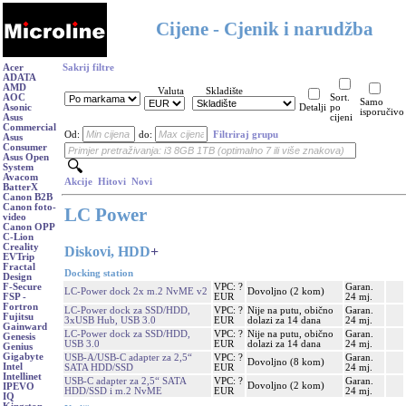
Cijene - Cjenik i narudžba
Acer
Sakrij filtre
ADATA
AMD
Valuta
Skladište
AOC
Sort.
Samo
Asonic
Detalji
po
isporučivo
Asus
cijeni
Commercial
Od:
do:
Filtriraj grupu
Asus
Consumer
Asus Open
System
Avacom
Akcije
Hitovi
Novi
BatterX
Canon B2B
Canon foto-
LC Power
video
Canon OPP
C-Lion
Creality
Diskovi, HDD
+
EVTrip
Fractal
Docking station
Design
VPC: ?
Garan.
F-Secure
LC-Power dock 2x m.2 NvME v2
Dovoljno (2 kom)
EUR
24 mj.
FSP -
Fortron
LC-Power dock za SSD/HDD,
VPC: ?
Nije na putu, obično
Garan.
Fujitsu
3xUSB Hub, USB 3.0
EUR
dolazi za 14 dana
24 mj.
Gainward
LC-Power dock za SSD/HDD,
VPC: ?
Nije na putu, obično
Garan.
Genesis
USB 3.0
EUR
dolazi za 14 dana
24 mj.
Genius
Gigabyte
USB-A/USB-C adapter za 2,5“
VPC: ?
Garan.
Dovoljno (8 kom)
Intel
SATA HDD/SSD
EUR
24 mj.
Intellinet
USB-C adapter za 2,5“ SATA
VPC: ?
Garan.
Dovoljno (2 kom)
IPEVO
HDD/SSD i m.2 NvME
EUR
24 mj.
IQ