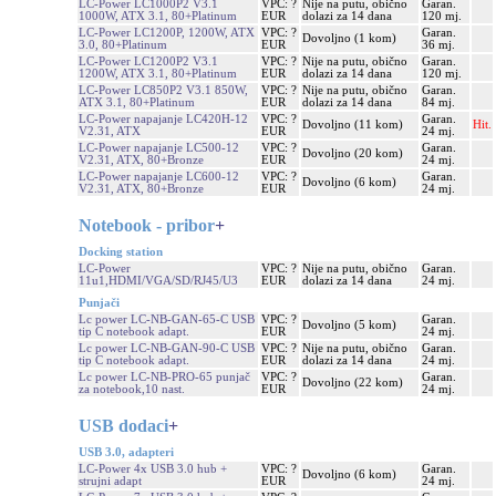
LC-Power LC1000P2 V3.1
VPC: ?
Nije na putu, obično
Garan.
1000W, ATX 3.1, 80+Platinum
EUR
dolazi za 14 dana
120 mj.
LC-Power LC1200P, 1200W, ATX
VPC: ?
Garan.
Dovoljno (1 kom)
3.0, 80+Platinum
EUR
36 mj.
LC-Power LC1200P2 V3.1
VPC: ?
Nije na putu, obično
Garan.
1200W, ATX 3.1, 80+Platinum
EUR
dolazi za 14 dana
120 mj.
LC-Power LC850P2 V3.1 850W,
VPC: ?
Nije na putu, obično
Garan.
ATX 3.1, 80+Platinum
EUR
dolazi za 14 dana
84 mj.
LC-Power napajanje LC420H-12
VPC: ?
Garan.
Dovoljno (11 kom)
Hit.
V2.31, ATX
EUR
24 mj.
LC-Power napajanje LC500-12
VPC: ?
Garan.
Dovoljno (20 kom)
V2.31, ATX, 80+Bronze
EUR
24 mj.
LC-Power napajanje LC600-12
VPC: ?
Garan.
Dovoljno (6 kom)
V2.31, ATX, 80+Bronze
EUR
24 mj.
Notebook - pribor
+
Docking station
LC-Power
VPC: ?
Nije na putu, obično
Garan.
11u1,HDMI/VGA/SD/RJ45/U3
EUR
dolazi za 14 dana
24 mj.
Punjači
Lc power LC-NB-GAN-65-C USB
VPC: ?
Garan.
Dovoljno (5 kom)
tip C notebook adapt.
EUR
24 mj.
Lc power LC-NB-GAN-90-C USB
VPC: ?
Nije na putu, obično
Garan.
tip C notebook adapt.
EUR
dolazi za 14 dana
24 mj.
Lc power LC-NB-PRO-65 punjač
VPC: ?
Garan.
Dovoljno (22 kom)
za notebook,10 nast.
EUR
24 mj.
USB dodaci
+
USB 3.0, adapteri
LC-Power 4x USB 3.0 hub +
VPC: ?
Garan.
Dovoljno (6 kom)
strujni adapt
EUR
24 mj.