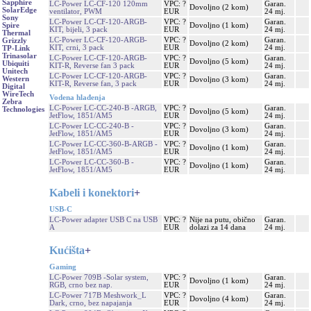
Sapphire
LC-Power LC-CF-120 120mm
VPC: ?
Garan.
Dovoljno (2 kom)
SolarEdge
ventilator, PWM
EUR
24 mj.
Sony
LC-Power LC-CF-120-ARGB-
VPC: ?
Garan.
Dovoljno (1 kom)
Spire
KIT, bijeli, 3 pack
EUR
24 mj.
Thermal
LC-Power LC-CF-120-ARGB-
VPC: ?
Garan.
Grizzly
Dovoljno (2 kom)
KIT, crni, 3 pack
EUR
24 mj.
TP-Link
Trinasolar
LC-Power LC-CF-120-ARGB-
VPC: ?
Garan.
Dovoljno (5 kom)
Ubiquiti
KIT-R, Reverse fan 3 pack
EUR
24 mj.
Unitech
LC-Power LC-CF-120-ARGB-
VPC: ?
Garan.
Western
Dovoljno (3 kom)
KIT-R, Reverse fan, 3 pack
EUR
24 mj.
Digital
WireTech
Vodena hlađenja
Zebra
LC-Power LC-CC-240-B -ARGB,
VPC: ?
Garan.
Technologies
Dovoljno (5 kom)
JetFlow, 1851/AM5
EUR
24 mj.
LC-Power LC-CC-240-B -
VPC: ?
Garan.
Dovoljno (3 kom)
JetFlow, 1851/AM5
EUR
24 mj.
LC-Power LC-CC-360-B-ARGB -
VPC: ?
Garan.
Dovoljno (1 kom)
JetFlow, 1851/AM5
EUR
24 mj.
LC-Power LC-CC-360-B -
VPC: ?
Garan.
Dovoljno (1 kom)
JetFlow, 1851/AM5
EUR
24 mj.
Kabeli i konektori
+
USB-C
LC-Power adapter USB C na USB
VPC: ?
Nije na putu, obično
Garan.
A
EUR
dolazi za 14 dana
24 mj.
Kućišta
+
Gaming
LC-Power 709B -Solar system,
VPC: ?
Garan.
Dovoljno (1 kom)
RGB, crno bez nap.
EUR
24 mj.
LC-Power 717B Meshwork_L
VPC: ?
Garan.
Dovoljno (4 kom)
Dark, crno, bez napajanja
EUR
24 mj.