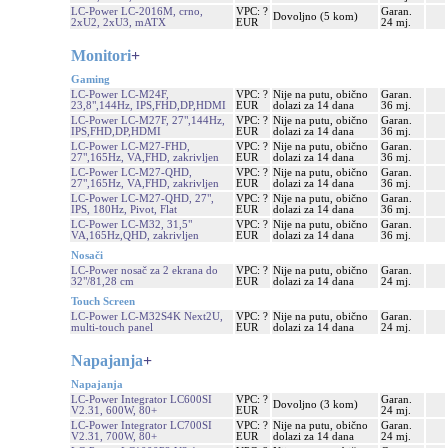
LC-Power LC-2016M, crno,
VPC: ?
Garan.
Dovoljno (5 kom)
2xU2, 2xU3, mATX
EUR
24 mj.
Monitori
+
Gaming
LC-Power LC-M24F,
VPC: ?
Nije na putu, obično
Garan.
23,8",144Hz, IPS,FHD,DP,HDMI
EUR
dolazi za 14 dana
36 mj.
LC-Power LC-M27F, 27",144Hz,
VPC: ?
Nije na putu, obično
Garan.
IPS,FHD,DP,HDMI
EUR
dolazi za 14 dana
36 mj.
LC-Power LC-M27-FHD,
VPC: ?
Nije na putu, obično
Garan.
27",165Hz, VA,FHD, zakrivljen
EUR
dolazi za 14 dana
36 mj.
LC-Power LC-M27-QHD,
VPC: ?
Nije na putu, obično
Garan.
27",165Hz, VA,FHD, zakrivljen
EUR
dolazi za 14 dana
36 mj.
LC-Power LC-M27-QHD, 27",
VPC: ?
Nije na putu, obično
Garan.
IPS, 180Hz, Pivot, Flat
EUR
dolazi za 14 dana
36 mj.
LC-Power LC-M32, 31,5"
VPC: ?
Nije na putu, obično
Garan.
VA,165Hz,QHD, zakrivljen
EUR
dolazi za 14 dana
36 mj.
Nosači
LC-Power nosač za 2 ekrana do
VPC: ?
Nije na putu, obično
Garan.
32"/81,28 cm
EUR
dolazi za 14 dana
24 mj.
Touch Screen
LC-Power LC-M32S4K Next2U,
VPC: ?
Nije na putu, obično
Garan.
multi-touch panel
EUR
dolazi za 14 dana
24 mj.
Napajanja
+
Napajanja
LC-Power Integrator LC600SI
VPC: ?
Garan.
Dovoljno (3 kom)
V2.31, 600W, 80+
EUR
24 mj.
LC-Power Integrator LC700SI
VPC: ?
Nije na putu, obično
Garan.
V2.31, 700W, 80+
EUR
dolazi za 14 dana
24 mj.