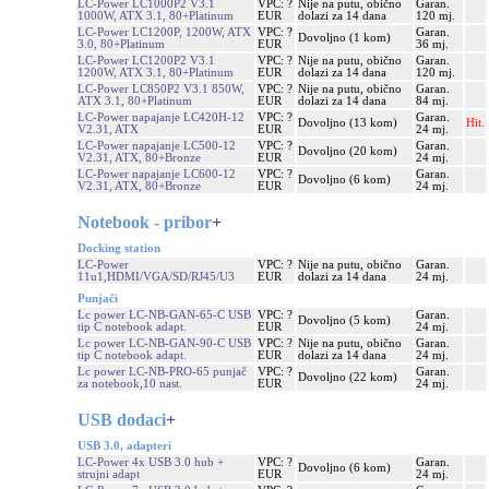
LC-Power LC1000P2 V3.1
VPC: ?
Nije na putu, obično
Garan.
1000W, ATX 3.1, 80+Platinum
EUR
dolazi za 14 dana
120 mj.
LC-Power LC1200P, 1200W, ATX
VPC: ?
Garan.
Dovoljno (1 kom)
3.0, 80+Platinum
EUR
36 mj.
LC-Power LC1200P2 V3.1
VPC: ?
Nije na putu, obično
Garan.
1200W, ATX 3.1, 80+Platinum
EUR
dolazi za 14 dana
120 mj.
LC-Power LC850P2 V3.1 850W,
VPC: ?
Nije na putu, obično
Garan.
ATX 3.1, 80+Platinum
EUR
dolazi za 14 dana
84 mj.
LC-Power napajanje LC420H-12
VPC: ?
Garan.
Dovoljno (13 kom)
Hit.
V2.31, ATX
EUR
24 mj.
LC-Power napajanje LC500-12
VPC: ?
Garan.
Dovoljno (20 kom)
V2.31, ATX, 80+Bronze
EUR
24 mj.
LC-Power napajanje LC600-12
VPC: ?
Garan.
Dovoljno (6 kom)
V2.31, ATX, 80+Bronze
EUR
24 mj.
Notebook - pribor
+
Docking station
LC-Power
VPC: ?
Nije na putu, obično
Garan.
11u1,HDMI/VGA/SD/RJ45/U3
EUR
dolazi za 14 dana
24 mj.
Punjači
Lc power LC-NB-GAN-65-C USB
VPC: ?
Garan.
Dovoljno (5 kom)
tip C notebook adapt.
EUR
24 mj.
Lc power LC-NB-GAN-90-C USB
VPC: ?
Nije na putu, obično
Garan.
tip C notebook adapt.
EUR
dolazi za 14 dana
24 mj.
Lc power LC-NB-PRO-65 punjač
VPC: ?
Garan.
Dovoljno (22 kom)
za notebook,10 nast.
EUR
24 mj.
USB dodaci
+
USB 3.0, adapteri
LC-Power 4x USB 3.0 hub +
VPC: ?
Garan.
Dovoljno (6 kom)
strujni adapt
EUR
24 mj.