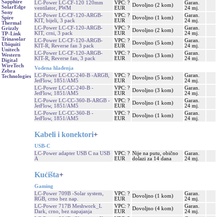
Sapphire
LC-Power LC-CF-120 120mm
VPC: ?
Garan.
Dovoljno (2 kom)
SolarEdge
ventilator, PWM
EUR
24 mj.
Sony
LC-Power LC-CF-120-ARGB-
VPC: ?
Garan.
Dovoljno (1 kom)
Spire
KIT, bijeli, 3 pack
EUR
24 mj.
Thermal
LC-Power LC-CF-120-ARGB-
VPC: ?
Garan.
Grizzly
Dovoljno (2 kom)
KIT, crni, 3 pack
EUR
24 mj.
TP-Link
Trinasolar
LC-Power LC-CF-120-ARGB-
VPC: ?
Garan.
Dovoljno (5 kom)
Ubiquiti
KIT-R, Reverse fan 3 pack
EUR
24 mj.
Unitech
LC-Power LC-CF-120-ARGB-
VPC: ?
Garan.
Western
Dovoljno (3 kom)
KIT-R, Reverse fan, 3 pack
EUR
24 mj.
Digital
WireTech
Vodena hlađenja
Zebra
LC-Power LC-CC-240-B -ARGB,
VPC: ?
Garan.
Technologies
Dovoljno (5 kom)
JetFlow, 1851/AM5
EUR
24 mj.
LC-Power LC-CC-240-B -
VPC: ?
Garan.
Dovoljno (3 kom)
JetFlow, 1851/AM5
EUR
24 mj.
LC-Power LC-CC-360-B-ARGB -
VPC: ?
Garan.
Dovoljno (1 kom)
JetFlow, 1851/AM5
EUR
24 mj.
LC-Power LC-CC-360-B -
VPC: ?
Garan.
Dovoljno (1 kom)
JetFlow, 1851/AM5
EUR
24 mj.
Kabeli i konektori
+
USB-C
LC-Power adapter USB C na USB
VPC: ?
Nije na putu, obično
Garan.
A
EUR
dolazi za 14 dana
24 mj.
Kućišta
+
Gaming
LC-Power 709B -Solar system,
VPC: ?
Garan.
Dovoljno (1 kom)
RGB, crno bez nap.
EUR
24 mj.
LC-Power 717B Meshwork_L
VPC: ?
Garan.
Dovoljno (4 kom)
Dark, crno, bez napajanja
EUR
24 mj.