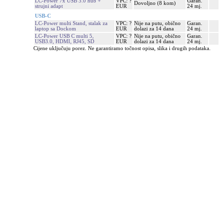
LC-Power 7x USB 3.0 hub +
VPC: ?
Garan.
Dovoljno (8 kom)
strujni adapt
EUR
24 mj.
USB-C
LC-Power multi Stand, stalak za
VPC: ?
Nije na putu, obično
Garan.
laptop sa Dockom
EUR
dolazi za 14 dana
24 mj.
LC-Power USB C multi 5,
VPC: ?
Nije na putu, obično
Garan.
USB3.0, HDMI, RJ45, SD
EUR
dolazi za 14 dana
24 mj.
Cijene uključuju porez. Ne garantiramo točnost opisa, slika i drugih podataka.