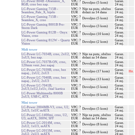
LC-Power 804B -Obsession_X,
VPC: ?
Garan.
Dovoljno (5 kom)
RGB, crno bez nap.
EUR
24 mj.
LC-Power Gaming 715B -
VPC: ?
Nije na putu, obično
Garan.
Seamless_Pale_X, bijelo
EUR
dolazi za 14 dana
24 mj.
LC-Power Gaming 715B -
VPC: ?
Garan.
Dovoljno (5 kom)
Seamless_X, crno
EUR
24 mj.
LC-Power Gaming 8001B Pro-
VPC: ?
Garan.
Dovoljno (3 kom)
Storm Dark
EUR
24 mj.
LC-Power Gaming 812B – Onyx
VPC: ?
Garan.
Dovoljno (10 kom)
Vision, crno
EUR
24 mj.
LC-Power Gaming 812W – Quartz
VPC: ?
Garan.
Dovoljno (2 kom)
Vision
EUR
24 mj.
Midi tower
LC-Power LC-7034B, crno, 2xU2,
VPC: ?
Nije na putu, obično
Garan.
1xU3, bez nap.
EUR
dolazi za 14 dana
24 mj.
LC-Power LC-7037B-ON, crno,
VPC: ?
Garan.
Dovoljno (6 kom)
120mm vent.,bez napaj
EUR
24 mj.
LC-Power LC-7039B, crno, bez
VPC: ?
Garan.
Dovoljno (17 kom)
Hit.
napaj., 2xU2, 2xU3
EUR
24 mj.
LC-Power LC-7040B, crno, bez
VPC: ?
Garan.
Dovoljno (13 kom)
napaj., 2xU2, 2xU3
EUR
24 mj.
LC-Power LC-7041B,
VPC: ?
Garan.
Dovoljno (5 kom)
2xU3,1xU2,1xUc, čitač kartica
EUR
24 mj.
LC-Power Multimedia 8000B
VPC: ?
Garan.
Dovoljno (6 kom)
2xU3, USB C, ATX
EUR
24 mj.
Mini tower
LC-Power 2004MB-V3, crno, U2,
VPC: ?
Garan.
Dovoljno (5 kom)
2xU3, 1xUC mATX
EUR
24 mj.
LC-Power LC-1400mi, crno, U2,
VPC: ?
Nije na putu, obično
Garan.
U3, mATX, 300W, SFF
EUR
dolazi za 14 dana
24 mj.
LC-Power LC-2014M, crno,
VPC: ?
Garan.
Dovoljno (8 kom)
2xU2, 1xU3, mATX
EUR
24 mj.
LC-Power LC-2015M, crno,
VPC: ?
Garan.
Dovoljno (8 kom)
2xU2, 2xU3, mATX
EUR
24 mj.