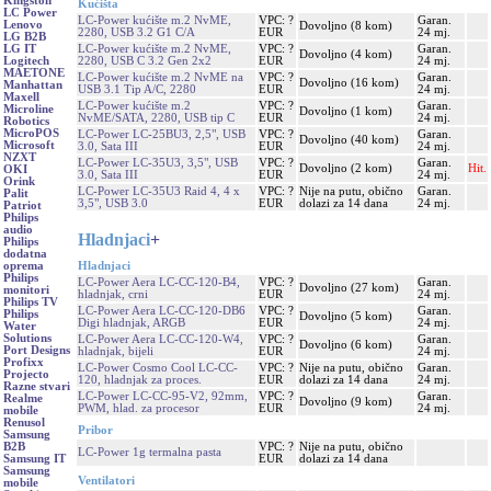
Kingston
Kućišta
LC Power
LC-Power kućište m.2 NvME,
VPC: ?
Garan.
Lenovo
Dovoljno (8 kom)
2280, USB 3.2 G1 C/A
EUR
24 mj.
LG B2B
LC-Power kućište m.2 NvME,
VPC: ?
Garan.
LG IT
Dovoljno (4 kom)
2280, USB C 3.2 Gen 2x2
EUR
24 mj.
Logitech
MAETONE
LC-Power kućište m.2 NvME na
VPC: ?
Garan.
Dovoljno (16 kom)
Manhattan
USB 3.1 Tip A/C, 2280
EUR
24 mj.
Maxell
LC-Power kućište m.2
VPC: ?
Garan.
Microline
Dovoljno (1 kom)
NvME/SATA, 2280, USB tip C
EUR
24 mj.
Robotics
MicroPOS
LC-Power LC-25BU3, 2,5", USB
VPC: ?
Garan.
Dovoljno (40 kom)
Microsoft
3.0, Sata III
EUR
24 mj.
NZXT
LC-Power LC-35U3, 3,5", USB
VPC: ?
Garan.
Dovoljno (2 kom)
Hit.
OKI
3.0, Sata III
EUR
24 mj.
Orink
LC-Power LC-35U3 Raid 4, 4 x
VPC: ?
Nije na putu, obično
Garan.
Palit
3,5", USB 3.0
EUR
dolazi za 14 dana
24 mj.
Patriot
Philips
audio
Hladnjaci
+
Philips
dodatna
Hladnjaci
oprema
Philips
LC-Power Aera LC-CC-120-B4,
VPC: ?
Garan.
Dovoljno (27 kom)
monitori
hladnjak, crni
EUR
24 mj.
Philips TV
LC-Power Aera LC-CC-120-DB6
VPC: ?
Garan.
Philips
Dovoljno (5 kom)
Digi hladnjak, ARGB
EUR
24 mj.
Water
Solutions
LC-Power Aera LC-CC-120-W4,
VPC: ?
Garan.
Dovoljno (6 kom)
Port Designs
hladnjak, bijeli
EUR
24 mj.
Profixx
LC-Power Cosmo Cool LC-CC-
VPC: ?
Nije na putu, obično
Garan.
Projecto
120, hladnjak za proces.
EUR
dolazi za 14 dana
24 mj.
Razne stvari
LC-Power LC-CC-95-V2, 92mm,
VPC: ?
Garan.
Realme
Dovoljno (9 kom)
PWM, hlad. za procesor
EUR
24 mj.
mobile
Renusol
Pribor
Samsung
VPC: ?
Nije na putu, obično
B2B
LC-Power 1g termalna pasta
EUR
dolazi za 14 dana
Samsung IT
Samsung
Ventilatori
mobile