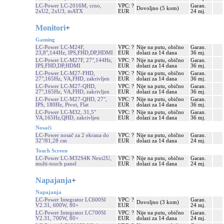
LC-Power LC-2016M, crno,
VPC: ?
Garan.
Dovoljno (5 kom)
2xU2, 2xU3, mATX
EUR
24 mj.
Monitori
+
Gaming
LC-Power LC-M24F,
VPC: ?
Nije na putu, obično
Garan.
23,8",144Hz, IPS,FHD,DP,HDMI
EUR
dolazi za 14 dana
36 mj.
LC-Power LC-M27F, 27",144Hz,
VPC: ?
Nije na putu, obično
Garan.
IPS,FHD,DP,HDMI
EUR
dolazi za 14 dana
36 mj.
LC-Power LC-M27-FHD,
VPC: ?
Nije na putu, obično
Garan.
27",165Hz, VA,FHD, zakrivljen
EUR
dolazi za 14 dana
36 mj.
LC-Power LC-M27-QHD,
VPC: ?
Nije na putu, obično
Garan.
27",165Hz, VA,FHD, zakrivljen
EUR
dolazi za 14 dana
36 mj.
LC-Power LC-M27-QHD, 27",
VPC: ?
Nije na putu, obično
Garan.
IPS, 180Hz, Pivot, Flat
EUR
dolazi za 14 dana
36 mj.
LC-Power LC-M32, 31,5"
VPC: ?
Nije na putu, obično
Garan.
VA,165Hz,QHD, zakrivljen
EUR
dolazi za 14 dana
36 mj.
Nosači
LC-Power nosač za 2 ekrana do
VPC: ?
Nije na putu, obično
Garan.
32"/81,28 cm
EUR
dolazi za 14 dana
24 mj.
Touch Screen
LC-Power LC-M32S4K Next2U,
VPC: ?
Nije na putu, obično
Garan.
multi-touch panel
EUR
dolazi za 14 dana
24 mj.
Napajanja
+
Napajanja
LC-Power Integrator LC600SI
VPC: ?
Garan.
Dovoljno (3 kom)
V2.31, 600W, 80+
EUR
24 mj.
LC-Power Integrator LC700SI
VPC: ?
Nije na putu, obično
Garan.
V2.31, 700W, 80+
EUR
dolazi za 14 dana
24 mj.