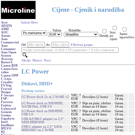
Cijene - Cjenik i narudžba
Acer
Sakrij filtre
ADATA
AMD
Valuta
Skladište
AOC
Sort.
Samo
Asonic
Detalji
po
isporučivo
Asus
cijeni
Commercial
Od:
do:
Filtriraj grupu
Asus
Consumer
Asus Open
System
Avacom
Akcije
Hitovi
Novi
BatterX
Canon B2B
Canon foto-
LC Power
video
Canon OPP
C-Lion
Creality
Diskovi, HDD
+
EVTrip
Fractal
Docking station
Design
VPC: ?
Garan.
F-Secure
LC-Power dock 2x m.2 NvME v2
Dovoljno (2 kom)
EUR
24 mj.
FSP -
Fortron
LC-Power dock za SSD/HDD,
VPC: ?
Nije na putu, obično
Garan.
Fujitsu
3xUSB Hub, USB 3.0
EUR
dolazi za 14 dana
24 mj.
Gainward
LC-Power dock za SSD/HDD,
VPC: ?
Nije na putu, obično
Garan.
Genesis
USB 3.0
EUR
dolazi za 14 dana
24 mj.
Genius
Gigabyte
USB-A/USB-C adapter za 2,5“
VPC: ?
Garan.
Dovoljno (8 kom)
Intel
SATA HDD/SSD
EUR
24 mj.
Intellinet
USB-C adapter za 2,5“ SATA
VPC: ?
Garan.
Dovoljno (2 kom)
IPEVO
HDD/SSD i m.2 NvME
EUR
24 mj.
IQ