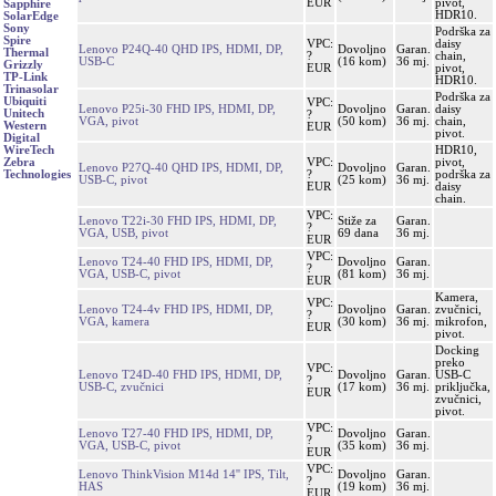
EUR
pivot,
Sapphire
HDR10.
SolarEdge
Sony
Podrška za
Spire
VPC:
daisy
Lenovo P24Q-40 QHD IPS, HDMI, DP,
Dovoljno
Garan.
Thermal
?
chain,
USB-C
(16 kom)
36 mj.
Grizzly
EUR
pivot,
TP-Link
HDR10.
Trinasolar
Podrška za
Ubiquiti
VPC:
Lenovo P25i-30 FHD IPS, HDMI, DP,
Dovoljno
Garan.
daisy
Unitech
?
VGA, pivot
(50 kom)
36 mj.
chain,
Western
EUR
pivot.
Digital
HDR10,
WireTech
VPC:
pivot,
Zebra
Lenovo P27Q-40 QHD IPS, HDMI, DP,
Dovoljno
Garan.
?
podrška za
Technologies
USB-C, pivot
(25 kom)
36 mj.
EUR
daisy
chain.
VPC:
Lenovo T22i-30 FHD IPS, HDMI, DP,
Stiže za
Garan.
?
VGA, USB, pivot
69 dana
36 mj.
EUR
VPC:
Lenovo T24-40 FHD IPS, HDMI, DP,
Dovoljno
Garan.
?
VGA, USB-C, pivot
(81 kom)
36 mj.
EUR
Kamera,
VPC:
Lenovo T24-4v FHD IPS, HDMI, DP,
Dovoljno
Garan.
zvučnici,
?
VGA, kamera
(30 kom)
36 mj.
mikrofon,
EUR
pivot.
Docking
preko
VPC:
Lenovo T24D-40 FHD IPS, HDMI, DP,
Dovoljno
Garan.
USB-C
?
USB-C, zvučnici
(17 kom)
36 mj.
priključka,
EUR
zvučnici,
pivot.
VPC:
Lenovo T27-40 FHD IPS, HDMI, DP,
Dovoljno
Garan.
?
VGA, USB-C, pivot
(35 kom)
36 mj.
EUR
VPC:
Lenovo ThinkVision M14d 14'' IPS, Tilt,
Dovoljno
Garan.
?
HAS
(19 kom)
36 mj.
EUR