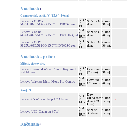
Notebook
+
Commercial, serija V (15.6"-40cm)
VPC:
Lenovo V15 R5-
Stiže za 6
Garan.
?
5625U/8GB/512GB/15,6''FHD/DOS/3god
dana
36 mj.
EUR
VPC:
Lenovo V15 R5-
Stiže za 6
Garan.
?
5625U/8GB/512GB/15,6''FHD/W11H/3god
dana
36 mj.
EUR
VPC:
Lenovo V15 R7-
Stiže za 6
Garan.
?
5825U/8GB/512GB/15,6''FHD/DOS/3god
dana
36 mj.
EUR
Notebook - pribor
+
Miševi, tipkovnice
VPC:
Lenovo Essential Wired Combo Keyboard
Dovoljno
Garan.
?
and Mouse
(7 kom)
36 mj.
EUR
VPC:
Dovoljno
Garan.
Lenovo Wireless Multi-Mode Pro Combo
?
(74 kom)
36 mj.
EUR
Punjači
Dov.
VPC:
zaliha za 6
Garan.
Lenovo 65 W Round-tip AC Adapter
?
Hit.
dana (29
12 mj.
EUR
kom)
VPC:
Stiže za
Garan.
Lenovo USB-C adapter 65W
?
39 dana
12 mj.
EUR
Računala
+