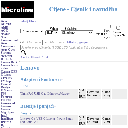
Cijene - Cjenik i narudžba
Acer
Sakrij filtre
ADATA
AMD
Valuta
Skladište
AOC
Sort.
Samo
Asonic
Detalji
po
isporučivo
Asus
cijeni
Commercial
Od:
do:
Filtriraj grupu
Asus
Consumer
Asus Open
System
Avacom
Akcije
Hitovi
Novi
BatterX
Canon B2B
Canon foto-
Lenovo
video
Canon OPP
C-Lion
Creality
Adapteri i kontroleri
+
EVTrip
Fractal
USB-C
Design
VPC:
F-Secure
Dovoljno
Garan.
ThinkPad USB-C to Ethernet Adapter
?
FSP -
(57 kom)
12 mj.
EUR
Fortron
Fujitsu
Gainward
Baterije i punjači
+
Genesis
Genius
Gigabyte
Punjači
Intel
VPC:
Lenovo Go USB-C Laptop Power Bank
Dovoljno
Garan.
Intellinet
?
(20000mAh)
(2 kom)
12 mj.
IPEVO
EUR
IQ