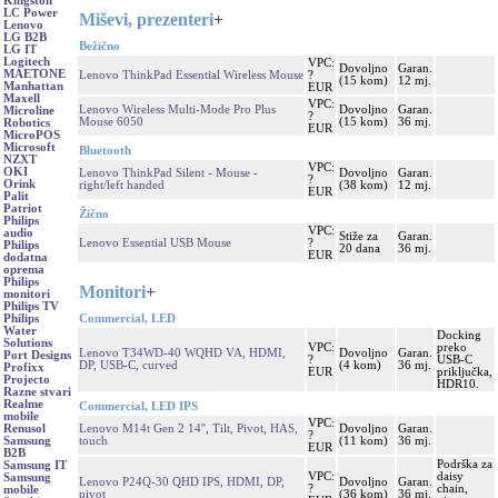
Kingston
LC Power
Miševi, prezenteri
+
Lenovo
LG B2B
Bežično
LG IT
Logitech
VPC:
Dovoljno
Garan.
MAETONE
Lenovo ThinkPad Essential Wireless Mouse
?
(15 kom)
12 mj.
Manhattan
EUR
Maxell
VPC:
Lenovo Wireless Multi-Mode Pro Plus
Dovoljno
Garan.
Microline
?
Mouse 6050
(15 kom)
36 mj.
Robotics
EUR
MicroPOS
Microsoft
Bluetooth
NZXT
VPC:
OKI
Lenovo ThinkPad Silent - Mouse -
Dovoljno
Garan.
?
Orink
right/left handed
(38 kom)
12 mj.
EUR
Palit
Patriot
Žično
Philips
VPC:
audio
Stiže za
Garan.
Lenovo Essential USB Mouse
?
Philips
20 dana
36 mj.
EUR
dodatna
oprema
Philips
Monitori
+
monitori
Philips TV
Commercial, LED
Philips
Water
Docking
Solutions
VPC:
preko
Lenovo T34WD-40 WQHD VA, HDMI,
Dovoljno
Garan.
Port Designs
?
USB-C
DP, USB-C, curved
(4 kom)
36 mj.
Profixx
EUR
priključka,
Projecto
HDR10.
Razne stvari
Realme
Commercial, LED IPS
mobile
VPC:
Lenovo M14t Gen 2 14'', Tilt, Pivot, HAS,
Dovoljno
Garan.
Renusol
?
touch
(11 kom)
36 mj.
Samsung
EUR
B2B
Podrška za
Samsung IT
VPC:
daisy
Samsung
Lenovo P24Q-30 QHD IPS, HDMI, DP,
Dovoljno
Garan.
?
chain,
mobile
pivot
(36 kom)
36 mj.