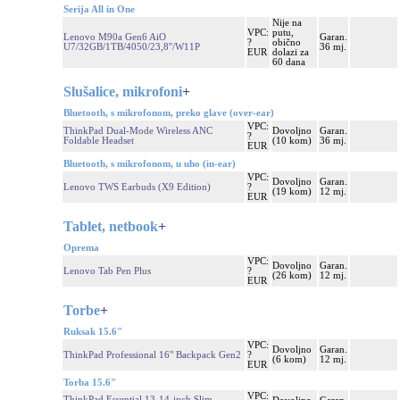
Serija All in One
Nije na
VPC:
putu,
Lenovo M90a Gen6 AiO
Garan.
?
obično
U7/32GB/1TB/4050/23,8''/W11P
36 mj.
EUR
dolazi za
60 dana
Slušalice, mikrofoni
+
Bluetooth, s mikrofonom, preko glave (over-ear)
VPC:
ThinkPad Dual-Mode Wireless ANC
Dovoljno
Garan.
?
Foldable Headset
(10 kom)
36 mj.
EUR
Bluetooth, s mikrofonom, u uho (in-ear)
VPC:
Dovoljno
Garan.
Lenovo TWS Earbuds (X9 Edition)
?
(19 kom)
12 mj.
EUR
Tablet, netbook
+
Oprema
VPC:
Dovoljno
Garan.
Lenovo Tab Pen Plus
?
(26 kom)
12 mj.
EUR
Torbe
+
Ruksak 15.6"
VPC:
Dovoljno
Garan.
ThinkPad Professional 16" Backpack Gen2
?
(6 kom)
12 mj.
EUR
Torba 15.6"
VPC:
ThinkPad Essential 13-14-inch Slim