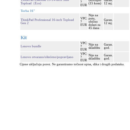
Dovoljno
Garan.
?
Topload（Eco)
(15 kom)
12 mj.
EUR
Torba 16"
Nije na
VPC:
putu,
ThinkPad Professional 16-inch Topload
Garan.
?
obično
Gen 2
12 mj.
EUR
dolazi za
45 dana
Kit
VPC:
Nije na
Garan.
Lenovo bundle
?
skladištu
god.
EUR
VPC:
Nije na
Garan.
Lenovo otvarano/oštećeno/popravljano
?
skladištu
god.
EUR
Cijene uključuju porez. Ne garantiramo točnost opisa, slika i drugih podataka.