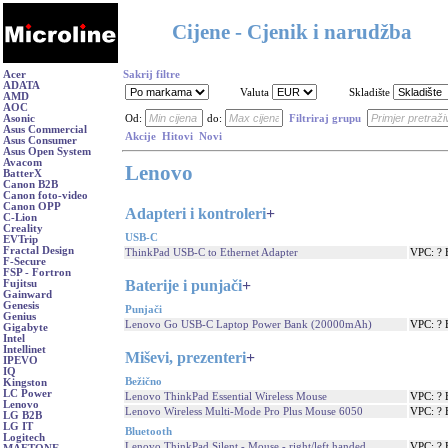
Cijene - Cjenik i narudžba
Acer
Sakrij filtre
ADATA
Valuta
Skladište
AMD
AOC
Asonic
Od:
do:
Filtriraj grupu
Asus Commercial
Akcije
Hitovi
Novi
Asus Consumer
Asus Open System
Avacom
Lenovo
BatterX
Canon B2B
Canon foto-video
Canon OPP
Adapteri i kontroleri
+
C-Lion
Creality
USB-C
EVTrip
Fractal Design
ThinkPad USB-C to Ethernet Adapter
VPC: ?
F-Secure
FSP - Fortron
Baterije i punjači
+
Fujitsu
Gainward
Genesis
Punjači
Genius
Lenovo Go USB-C Laptop Power Bank (20000mAh)
VPC: ?
Gigabyte
Intel
Intellinet
Miševi, prezenteri
+
IPEVO
IQ
Bežično
Kingston
LC Power
Lenovo ThinkPad Essential Wireless Mouse
VPC: ?
Lenovo
Lenovo Wireless Multi-Mode Pro Plus Mouse 6050
VPC: ?
LG B2B
LG IT
Bluetooth
Logitech
Lenovo ThinkPad Silent - Mouse - right/left handed
VPC: ?