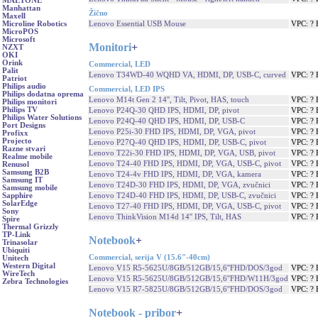
MAETONE
Manhattan
Žično
Maxell
Lenovo Essential USB Mouse
VPC: ?
Microline Robotics
MicroPOS
Microsoft
Monitori
+
NZXT
OKI
Orink
Commercial, LED
Palit
Lenovo T34WD-40 WQHD VA, HDMI, DP, USB-C, curved
VPC: ?
Patriot
Philips audio
Commercial, LED IPS
Philips dodatna oprema
Lenovo M14t Gen 2 14'', Tilt, Pivot, HAS, touch
VPC: ?
Philips monitori
Philips TV
Lenovo P24Q-30 QHD IPS, HDMI, DP, pivot
VPC: ?
Philips Water Solutions
Lenovo P24Q-40 QHD IPS, HDMI, DP, USB-C
VPC: ?
Port Designs
Lenovo P25i-30 FHD IPS, HDMI, DP, VGA, pivot
VPC: ?
Profixx
Projecto
Lenovo P27Q-40 QHD IPS, HDMI, DP, USB-C, pivot
VPC: ?
Razne stvari
Lenovo T22i-30 FHD IPS, HDMI, DP, VGA, USB, pivot
VPC: ?
Realme mobile
Lenovo T24-40 FHD IPS, HDMI, DP, VGA, USB-C, pivot
VPC: ?
Renusol
Samsung B2B
Lenovo T24-4v FHD IPS, HDMI, DP, VGA, kamera
VPC: ?
Samsung IT
Lenovo T24D-30 FHD IPS, HDMI, DP, VGA, zvučnici
VPC: ?
Samsung mobile
Lenovo T24D-40 FHD IPS, HDMI, DP, USB-C, zvučnici
VPC: ?
Sapphire
SolarEdge
Lenovo T27-40 FHD IPS, HDMI, DP, VGA, USB-C, pivot
VPC: ?
Sony
Lenovo ThinkVision M14d 14'' IPS, Tilt, HAS
VPC: ?
Spire
Thermal Grizzly
TP-Link
Notebook
+
Trinasolar
Ubiquiti
Commercial, serija V (15.6"-40cm)
Unitech
Western Digital
Lenovo V15 R5-5625U/8GB/512GB/15,6''FHD/DOS/3god
VPC: ?
WireTech
Lenovo V15 R5-5625U/8GB/512GB/15,6''FHD/W11H/3god
VPC: ?
Zebra Technologies
Lenovo V15 R7-5825U/8GB/512GB/15,6''FHD/DOS/3god
VPC: ?
Notebook - pribor
+