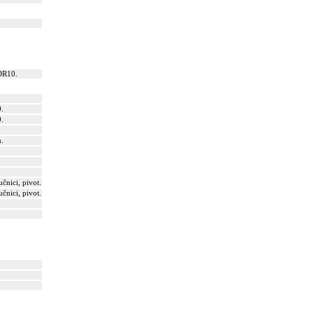
DR10.
0.
0.
n.
čnici, pivot.
čnici, pivot.