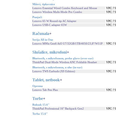
Miševi, tipkovnice
Lenovo Essential Wired Combo Keyboard and Mouse
VPC: ?
Lenovo Wireless Multi-Mode Pro Combo
VPC: ?
Punjači
Lenovo 65 W Round-tip AC Adapter
VPC: ?
Lenovo USB-C adapter 65W
VPC: ?
Računala
+
Serija All in One
Lenovo M90a Gen6 AiO U7/32GB/1TB/4050/23,8''/W11P
VPC: ?
Slušalice, mikrofoni
+
Bluetooth, s mikrofonom, preko glave (over-ear)
ThinkPad Dual-Mode Wireless ANC Foldable Headset
VPC: ?
Bluetooth, s mikrofonom, u uho (in-ear)
Lenovo TWS Earbuds (X9 Edition)
VPC: ?
Tablet, netbook
+
Oprema
Lenovo Tab Pen Plus
VPC: ?
Torbe
+
Ruksak 15.6"
ThinkPad Professional 16" Backpack Gen2
VPC: ?
Torba 15.6"