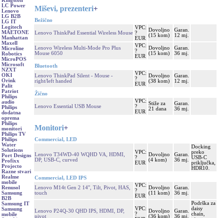
Kingston
LC Power
Miševi, prezenteri
+
Lenovo
LG B2B
Bežično
LG IT
Logitech
VPC:
Dovoljno
Garan.
MAETONE
Lenovo ThinkPad Essential Wireless Mouse
?
(15 kom)
12 mj.
Manhattan
EUR
Maxell
VPC:
Lenovo Wireless Multi-Mode Pro Plus
Dovoljno
Garan.
Microline
?
Mouse 6050
(15 kom)
36 mj.
Robotics
EUR
MicroPOS
Microsoft
Bluetooth
NZXT
VPC:
OKI
Lenovo ThinkPad Silent - Mouse -
Dovoljno
Garan.
?
Orink
right/left handed
(38 kom)
12 mj.
EUR
Palit
Patriot
Žično
Philips
VPC:
audio
Stiže za
Garan.
Lenovo Essential USB Mouse
?
Philips
21 dana
36 mj.
EUR
dodatna
oprema
Philips
Monitori
+
monitori
Philips TV
Commercial, LED
Philips
Water
Docking
Solutions
VPC:
preko
Lenovo T34WD-40 WQHD VA, HDMI,
Dovoljno
Garan.
Port Designs
?
USB-C
DP, USB-C, curved
(4 kom)
36 mj.
Profixx
EUR
priključka,
Projecto
HDR10.
Razne stvari
Realme
Commercial, LED IPS
mobile
VPC:
Lenovo M14t Gen 2 14'', Tilt, Pivot, HAS,
Dovoljno
Garan.
Renusol
?
touch
(11 kom)
36 mj.
Samsung
EUR
B2B
Podrška za
Samsung IT
VPC:
daisy
Samsung
Lenovo P24Q-30 QHD IPS, HDMI, DP,
Dovoljno
Garan.
?
chain,
mobile
pivot
(36 kom)
36 mj.