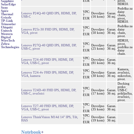
EUR
pivot,
Sapphire
HDR10.
SolarEdge
Sony
Podrška za
Spire
VPC:
daisy
Lenovo P24Q-40 QHD IPS, HDMI, DP,
Dovoljno
Garan.
Thermal
?
chain,
USB-C
(16 kom)
36 mj.
Grizzly
EUR
pivot,
TP-Link
HDR10.
Trinasolar
Podrška za
Ubiquiti
VPC:
Lenovo P25i-30 FHD IPS, HDMI, DP,
Dovoljno
Garan.
daisy
Unitech
?
VGA, pivot
(50 kom)
36 mj.
chain,
Western
EUR
pivot.
Digital
HDR10,
WireTech
VPC:
pivot,
Zebra
Lenovo P27Q-40 QHD IPS, HDMI, DP,
Dovoljno
Garan.
?
podrška za
Technologies
USB-C, pivot
(25 kom)
36 mj.
EUR
daisy
chain.
VPC:
Lenovo T24-40 FHD IPS, HDMI, DP,
Dovoljno
Garan.
?
VGA, USB-C, pivot
(81 kom)
36 mj.
EUR
Kamera,
VPC:
Lenovo T24-4v FHD IPS, HDMI, DP,
Dovoljno
Garan.
zvučnici,
?
VGA, kamera
(30 kom)
36 mj.
mikrofon,
EUR
pivot.
Docking
preko
VPC:
Lenovo T24D-40 FHD IPS, HDMI, DP,
Dovoljno
Garan.
USB-C
?
USB-C, zvučnici
(17 kom)
36 mj.
priključka,
EUR
zvučnici,
pivot.
VPC:
Lenovo T27-40 FHD IPS, HDMI, DP,
Dovoljno
Garan.
?
VGA, USB-C, pivot
(35 kom)
36 mj.
EUR
VPC:
Lenovo ThinkVision M14d 14'' IPS, Tilt,
Dovoljno
Garan.
?
HAS
(19 kom)
36 mj.
EUR
Notebook
+