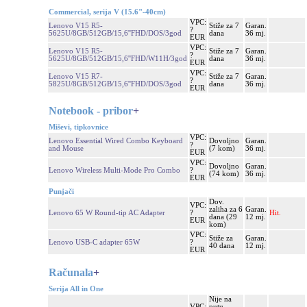
Commercial, serija V (15.6"-40cm)
VPC:
Lenovo V15 R5-
Stiže za 7
Garan.
?
5625U/8GB/512GB/15,6''FHD/DOS/3god
dana
36 mj.
EUR
VPC:
Lenovo V15 R5-
Stiže za 7
Garan.
?
5625U/8GB/512GB/15,6''FHD/W11H/3god
dana
36 mj.
EUR
VPC:
Lenovo V15 R7-
Stiže za 7
Garan.
?
5825U/8GB/512GB/15,6''FHD/DOS/3god
dana
36 mj.
EUR
Notebook - pribor
+
Miševi, tipkovnice
VPC:
Lenovo Essential Wired Combo Keyboard
Dovoljno
Garan.
?
and Mouse
(7 kom)
36 mj.
EUR
VPC:
Dovoljno
Garan.
Lenovo Wireless Multi-Mode Pro Combo
?
(74 kom)
36 mj.
EUR
Punjači
Dov.
VPC:
zaliha za 6
Garan.
Lenovo 65 W Round-tip AC Adapter
?
Hit.
dana (29
12 mj.
EUR
kom)
VPC:
Stiže za
Garan.
Lenovo USB-C adapter 65W
?
40 dana
12 mj.
EUR
Računala
+
Serija All in One
Nije na
VPC:
putu,