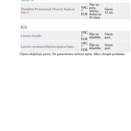
Torba 16"
Nije na
VPC:
putu,
ThinkPad Professional 16-inch Topload
Garan.
?
obično
Gen 2
12 mj.
EUR
dolazi za
45 dana
Kit
VPC:
Nije na
Garan.
Lenovo bundle
?
skladištu
god.
EUR
VPC:
Nije na
Garan.
Lenovo otvarano/oštećeno/popravljano
?
skladištu
god.
EUR
Cijene uključuju porez. Ne garantiramo točnost opisa, slika i drugih podataka.