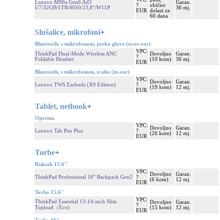
Lenovo M90a Gen6 AiO
Garan.
?
obično
U7/32GB/1TB/4050/23,8''/W11P
36 mj.
EUR
dolazi za
60 dana
Slušalice, mikrofoni
+
Bluetooth, s mikrofonom, preko glave (over-ear)
VPC:
ThinkPad Dual-Mode Wireless ANC
Dovoljno
Garan.
?
Foldable Headset
(10 kom)
36 mj.
EUR
Bluetooth, s mikrofonom, u uho (in-ear)
VPC:
Dovoljno
Garan.
Lenovo TWS Earbuds (X9 Edition)
?
(19 kom)
12 mj.
EUR
Tablet, netbook
+
Oprema
VPC:
Dovoljno
Garan.
Lenovo Tab Pen Plus
?
(26 kom)
12 mj.
EUR
Torbe
+
Ruksak 15.6"
VPC:
Dovoljno
Garan.
ThinkPad Professional 16" Backpack Gen2
?
(6 kom)
12 mj.
EUR
Torba 15.6"
VPC:
ThinkPad Essential 13-14-inch Slim
Dovoljno
Garan.
?
Topload（Eco)
(15 kom)
12 mj.
EUR