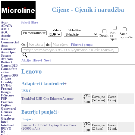
Cijene - Cjenik i narudžba
Acer
Sakrij filtre
ADATA
AMD
Valuta
Skladište
AOC
Sort.
Samo
Asonic
Detalji
po
isporučivo
Asus
cijeni
Commercial
Od:
do:
Filtriraj grupu
Asus
Consumer
Asus Open
System
Avacom
Akcije
Hitovi
Novi
BatterX
Canon B2B
Canon foto-
Lenovo
video
Canon OPP
C-Lion
Creality
Adapteri i kontroleri
+
EVTrip
Fractal
USB-C
Design
VPC:
F-Secure
Dovoljno
Garan.
ThinkPad USB-C to Ethernet Adapter
?
FSP -
(57 kom)
12 mj.
EUR
Fortron
Fujitsu
Gainward
Baterije i punjači
+
Genesis
Genius
Gigabyte
Punjači
Intel
VPC:
Lenovo Go USB-C Laptop Power Bank
Dovoljno
Garan.
Intellinet
?
(20000mAh)
(2 kom)
12 mj.
IPEVO
EUR
IQ