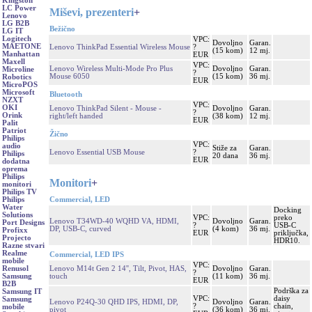
Kingston
LC Power
Miševi, prezenteri
+
Lenovo
LG B2B
Bežično
LG IT
Logitech
VPC:
Dovoljno
Garan.
MAETONE
Lenovo ThinkPad Essential Wireless Mouse
?
(15 kom)
12 mj.
Manhattan
EUR
Maxell
VPC:
Lenovo Wireless Multi-Mode Pro Plus
Dovoljno
Garan.
Microline
?
Mouse 6050
(15 kom)
36 mj.
Robotics
EUR
MicroPOS
Microsoft
Bluetooth
NZXT
VPC:
OKI
Lenovo ThinkPad Silent - Mouse -
Dovoljno
Garan.
?
Orink
right/left handed
(38 kom)
12 mj.
EUR
Palit
Patriot
Žično
Philips
VPC:
audio
Stiže za
Garan.
Lenovo Essential USB Mouse
?
Philips
20 dana
36 mj.
EUR
dodatna
oprema
Philips
Monitori
+
monitori
Philips TV
Commercial, LED
Philips
Water
Docking
Solutions
VPC:
preko
Lenovo T34WD-40 WQHD VA, HDMI,
Dovoljno
Garan.
Port Designs
?
USB-C
DP, USB-C, curved
(4 kom)
36 mj.
Profixx
EUR
priključka,
Projecto
HDR10.
Razne stvari
Realme
Commercial, LED IPS
mobile
VPC:
Lenovo M14t Gen 2 14'', Tilt, Pivot, HAS,
Dovoljno
Garan.
Renusol
?
touch
(11 kom)
36 mj.
Samsung
EUR
B2B
Podrška za
Samsung IT
VPC:
daisy
Samsung
Lenovo P24Q-30 QHD IPS, HDMI, DP,
Dovoljno
Garan.
?
chain,
mobile
pivot
(36 kom)
36 mj.