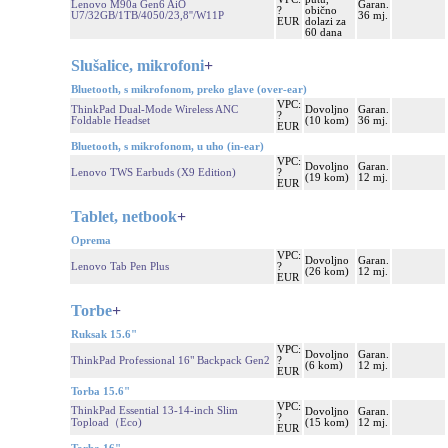
Lenovo M90a Gen6 AiO
Garan.
?
obično
U7/32GB/1TB/4050/23,8''/W11P
36 mj.
EUR
dolazi za
60 dana
Slušalice, mikrofoni
+
Bluetooth, s mikrofonom, preko glave (over-ear)
VPC:
ThinkPad Dual-Mode Wireless ANC
Dovoljno
Garan.
?
Foldable Headset
(10 kom)
36 mj.
EUR
Bluetooth, s mikrofonom, u uho (in-ear)
VPC:
Dovoljno
Garan.
Lenovo TWS Earbuds (X9 Edition)
?
(19 kom)
12 mj.
EUR
Tablet, netbook
+
Oprema
VPC:
Dovoljno
Garan.
Lenovo Tab Pen Plus
?
(26 kom)
12 mj.
EUR
Torbe
+
Ruksak 15.6"
VPC:
Dovoljno
Garan.
ThinkPad Professional 16" Backpack Gen2
?
(6 kom)
12 mj.
EUR
Torba 15.6"
VPC:
ThinkPad Essential 13-14-inch Slim
Dovoljno
Garan.
?
Topload（Eco)
(15 kom)
12 mj.
EUR