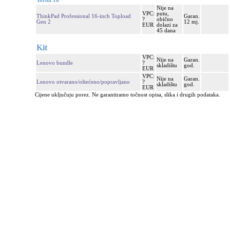
Torba 16"
Nije na
VPC:
putu,
ThinkPad Professional 16-inch Topload
Garan.
?
obično
Gen 2
12 mj.
EUR
dolazi za
45 dana
Kit
VPC:
Nije na
Garan.
Lenovo bundle
?
skladištu
god.
EUR
VPC:
Nije na
Garan.
Lenovo otvarano/oštećeno/popravljano
?
skladištu
god.
EUR
Cijene uključuju porez. Ne garantiramo točnost opisa, slika i drugih podataka.