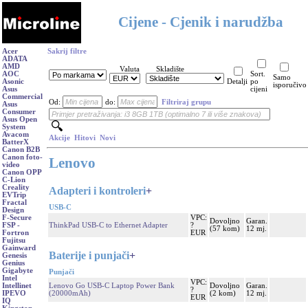
Cijene - Cjenik i narudžba
Acer
Sakrij filtre
ADATA
AMD
Valuta
Skladište
AOC
Sort.
Samo
Asonic
Detalji
po
isporučivo
Asus
cijeni
Commercial
Od:
do:
Filtriraj grupu
Asus
Consumer
Asus Open
System
Avacom
Akcije
Hitovi
Novi
BatterX
Canon B2B
Canon foto-
Lenovo
video
Canon OPP
C-Lion
Creality
Adapteri i kontroleri
+
EVTrip
Fractal
USB-C
Design
VPC:
F-Secure
Dovoljno
Garan.
ThinkPad USB-C to Ethernet Adapter
?
FSP -
(57 kom)
12 mj.
EUR
Fortron
Fujitsu
Gainward
Baterije i punjači
+
Genesis
Genius
Gigabyte
Punjači
Intel
VPC:
Lenovo Go USB-C Laptop Power Bank
Dovoljno
Garan.
Intellinet
?
(20000mAh)
(2 kom)
12 mj.
IPEVO
EUR
IQ