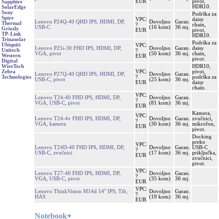
EUR
pivot,
Sapphire
HDR10.
SolarEdge
Sony
Podrška za
Spire
VPC:
daisy
Lenovo P24Q-40 QHD IPS, HDMI, DP,
Dovoljno
Garan.
Thermal
?
chain,
USB-C
(16 kom)
36 mj.
Grizzly
EUR
pivot,
TP-Link
HDR10.
Trinasolar
Podrška za
Ubiquiti
VPC:
Lenovo P25i-30 FHD IPS, HDMI, DP,
Dovoljno
Garan.
daisy
Unitech
?
VGA, pivot
(50 kom)
36 mj.
chain,
Western
EUR
pivot.
Digital
HDR10,
WireTech
VPC:
pivot,
Zebra
Lenovo P27Q-40 QHD IPS, HDMI, DP,
Dovoljno
Garan.
?
podrška za
Technologies
USB-C, pivot
(25 kom)
36 mj.
EUR
daisy
chain.
VPC:
Lenovo T24-40 FHD IPS, HDMI, DP,
Dovoljno
Garan.
?
VGA, USB-C, pivot
(81 kom)
36 mj.
EUR
Kamera,
VPC:
Lenovo T24-4v FHD IPS, HDMI, DP,
Dovoljno
Garan.
zvučnici,
?
VGA, kamera
(30 kom)
36 mj.
mikrofon,
EUR
pivot.
Docking
preko
VPC:
Lenovo T24D-40 FHD IPS, HDMI, DP,
Dovoljno
Garan.
USB-C
?
USB-C, zvučnici
(17 kom)
36 mj.
priključka,
EUR
zvučnici,
pivot.
VPC:
Lenovo T27-40 FHD IPS, HDMI, DP,
Dovoljno
Garan.
?
VGA, USB-C, pivot
(35 kom)
36 mj.
EUR
VPC:
Lenovo ThinkVision M14d 14'' IPS, Tilt,
Dovoljno
Garan.
?
HAS
(19 kom)
36 mj.
EUR
Notebook
+