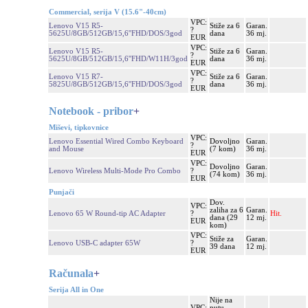
Commercial, serija V (15.6"-40cm)
VPC:
Lenovo V15 R5-
Stiže za 6
Garan.
?
5625U/8GB/512GB/15,6''FHD/DOS/3god
dana
36 mj.
EUR
VPC:
Lenovo V15 R5-
Stiže za 6
Garan.
?
5625U/8GB/512GB/15,6''FHD/W11H/3god
dana
36 mj.
EUR
VPC:
Lenovo V15 R7-
Stiže za 6
Garan.
?
5825U/8GB/512GB/15,6''FHD/DOS/3god
dana
36 mj.
EUR
Notebook - pribor
+
Miševi, tipkovnice
VPC:
Lenovo Essential Wired Combo Keyboard
Dovoljno
Garan.
?
and Mouse
(7 kom)
36 mj.
EUR
VPC:
Dovoljno
Garan.
Lenovo Wireless Multi-Mode Pro Combo
?
(74 kom)
36 mj.
EUR
Punjači
Dov.
VPC:
zaliha za 6
Garan.
Lenovo 65 W Round-tip AC Adapter
?
Hit.
dana (29
12 mj.
EUR
kom)
VPC:
Stiže za
Garan.
Lenovo USB-C adapter 65W
?
39 dana
12 mj.
EUR
Računala
+
Serija All in One
Nije na
VPC:
putu,