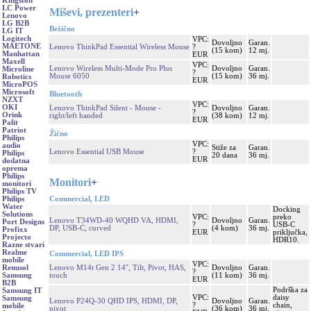
Kingston
LC Power
Miševi, prezenteri
+
Lenovo
LG B2B
Bežično
LG IT
Logitech
VPC:
Dovoljno
Garan.
MAETONE
Lenovo ThinkPad Essential Wireless Mouse
?
(15 kom)
12 mj.
Manhattan
EUR
Maxell
VPC:
Lenovo Wireless Multi-Mode Pro Plus
Dovoljno
Garan.
Microline
?
Mouse 6050
(15 kom)
36 mj.
Robotics
EUR
MicroPOS
Microsoft
Bluetooth
NZXT
VPC:
OKI
Lenovo ThinkPad Silent - Mouse -
Dovoljno
Garan.
?
Orink
right/left handed
(38 kom)
12 mj.
EUR
Palit
Patriot
Žično
Philips
VPC:
audio
Stiže za
Garan.
Lenovo Essential USB Mouse
?
Philips
20 dana
36 mj.
EUR
dodatna
oprema
Philips
Monitori
+
monitori
Philips TV
Commercial, LED
Philips
Water
Docking
Solutions
VPC:
preko
Lenovo T34WD-40 WQHD VA, HDMI,
Dovoljno
Garan.
Port Designs
?
USB-C
DP, USB-C, curved
(4 kom)
36 mj.
Profixx
EUR
priključka,
Projecto
HDR10.
Razne stvari
Realme
Commercial, LED IPS
mobile
VPC:
Lenovo M14t Gen 2 14'', Tilt, Pivot, HAS,
Dovoljno
Garan.
Renusol
?
touch
(11 kom)
36 mj.
Samsung
EUR
B2B
Podrška za
Samsung IT
VPC:
daisy
Samsung
Lenovo P24Q-30 QHD IPS, HDMI, DP,
Dovoljno
Garan.
?
chain,
mobile
pivot
(36 kom)
36 mj.