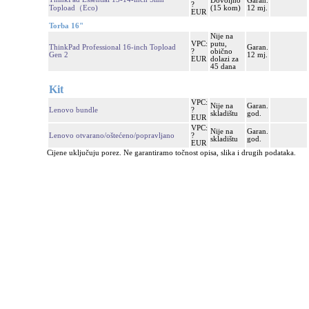
Dovoljno
Garan.
?
Topload（Eco)
(15 kom)
12 mj.
EUR
Torba 16"
Nije na
VPC:
putu,
ThinkPad Professional 16-inch Topload
Garan.
?
obično
Gen 2
12 mj.
EUR
dolazi za
45 dana
Kit
VPC:
Nije na
Garan.
Lenovo bundle
?
skladištu
god.
EUR
VPC:
Nije na
Garan.
Lenovo otvarano/oštećeno/popravljano
?
skladištu
god.
EUR
Cijene uključuju porez. Ne garantiramo točnost opisa, slika i drugih podataka.