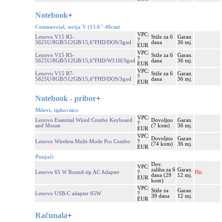
Notebook
+
Commercial, serija V (15.6"-40cm)
VPC:
Lenovo V15 R5-
Stiže za 6
Garan.
?
5625U/8GB/512GB/15,6''FHD/DOS/3god
dana
36 mj.
EUR
VPC:
Lenovo V15 R5-
Stiže za 6
Garan.
?
5625U/8GB/512GB/15,6''FHD/W11H/3god
dana
36 mj.
EUR
VPC:
Lenovo V15 R7-
Stiže za 6
Garan.
?
5825U/8GB/512GB/15,6''FHD/DOS/3god
dana
36 mj.
EUR
Notebook - pribor
+
Miševi, tipkovnice
VPC:
Lenovo Essential Wired Combo Keyboard
Dovoljno
Garan.
?
and Mouse
(7 kom)
36 mj.
EUR
VPC:
Dovoljno
Garan.
Lenovo Wireless Multi-Mode Pro Combo
?
(74 kom)
36 mj.
EUR
Punjači
Dov.
VPC:
zaliha za 6
Garan.
Lenovo 65 W Round-tip AC Adapter
?
Hit.
dana (29
12 mj.
EUR
kom)
VPC:
Stiže za
Garan.
Lenovo USB-C adapter 65W
?
39 dana
12 mj.
EUR
Računala
+