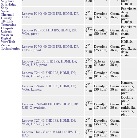
EUR
pivot,
Sapphire
HDR10.
SolarEdge
Sony
Podrška za
Spire
VPC:
daisy
Lenovo P24Q-40 QHD IPS, HDMI, DP,
Dovoljno
Garan.
Thermal
?
chain,
USB-C
(16 kom)
36 mj.
Grizzly
EUR
pivot,
TP-Link
HDR10.
Trinasolar
Podrška za
Ubiquiti
VPC:
Lenovo P25i-30 FHD IPS, HDMI, DP,
Dovoljno
Garan.
daisy
Unitech
?
VGA, pivot
(50 kom)
36 mj.
chain,
Western
EUR
pivot.
Digital
HDR10,
WireTech
VPC:
pivot,
Zebra
Lenovo P27Q-40 QHD IPS, HDMI, DP,
Dovoljno
Garan.
?
podrška za
Technologies
USB-C, pivot
(25 kom)
36 mj.
EUR
daisy
chain.
VPC:
Lenovo T22i-30 FHD IPS, HDMI, DP,
Stiže za
Garan.
?
VGA, USB, pivot
69 dana
36 mj.
EUR
VPC:
Lenovo T24-40 FHD IPS, HDMI, DP,
Dovoljno
Garan.
?
VGA, USB-C, pivot
(81 kom)
36 mj.
EUR
Kamera,
VPC:
Lenovo T24-4v FHD IPS, HDMI, DP,
Dovoljno
Garan.
zvučnici,
?
VGA, kamera
(30 kom)
36 mj.
mikrofon,
EUR
pivot.
Docking
preko
VPC:
Lenovo T24D-40 FHD IPS, HDMI, DP,
Dovoljno
Garan.
USB-C
?
USB-C, zvučnici
(17 kom)
36 mj.
priključka,
EUR
zvučnici,
pivot.
VPC:
Lenovo T27-40 FHD IPS, HDMI, DP,
Dovoljno
Garan.
?
VGA, USB-C, pivot
(35 kom)
36 mj.
EUR
VPC:
Lenovo ThinkVision M14d 14'' IPS, Tilt,
Dovoljno
Garan.
?
HAS
(19 kom)
36 mj.
EUR