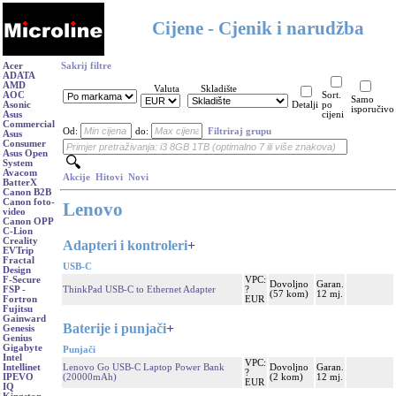
Cijene - Cjenik i narudžba
Acer
Sakrij filtre
ADATA
AMD
Valuta
Skladište
AOC
Sort.
Samo
Asonic
Detalji
po
isporučivo
Asus
cijeni
Commercial
Od:
do:
Filtriraj grupu
Asus
Consumer
Asus Open
System
Avacom
Akcije
Hitovi
Novi
BatterX
Canon B2B
Canon foto-
Lenovo
video
Canon OPP
C-Lion
Creality
Adapteri i kontroleri
+
EVTrip
Fractal
USB-C
Design
VPC:
F-Secure
Dovoljno
Garan.
ThinkPad USB-C to Ethernet Adapter
?
FSP -
(57 kom)
12 mj.
EUR
Fortron
Fujitsu
Gainward
Baterije i punjači
+
Genesis
Genius
Gigabyte
Punjači
Intel
VPC:
Lenovo Go USB-C Laptop Power Bank
Dovoljno
Garan.
Intellinet
?
(20000mAh)
(2 kom)
12 mj.
IPEVO
EUR
IQ