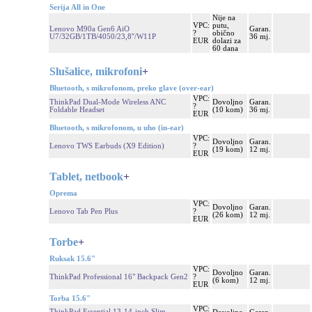
Serija All in One
Nije na
VPC:
putu,
Lenovo M90a Gen6 AiO
Garan.
?
obično
U7/32GB/1TB/4050/23,8''/W11P
36 mj.
EUR
dolazi za
60 dana
Slušalice, mikrofoni
+
Bluetooth, s mikrofonom, preko glave (over-ear)
VPC:
ThinkPad Dual-Mode Wireless ANC
Dovoljno
Garan.
?
Foldable Headset
(10 kom)
36 mj.
EUR
Bluetooth, s mikrofonom, u uho (in-ear)
VPC:
Dovoljno
Garan.
Lenovo TWS Earbuds (X9 Edition)
?
(19 kom)
12 mj.
EUR
Tablet, netbook
+
Oprema
VPC:
Dovoljno
Garan.
Lenovo Tab Pen Plus
?
(26 kom)
12 mj.
EUR
Torbe
+
Ruksak 15.6"
VPC:
Dovoljno
Garan.
ThinkPad Professional 16" Backpack Gen2
?
(6 kom)
12 mj.
EUR
Torba 15.6"
VPC:
ThinkPad Essential 13-14-inch Slim