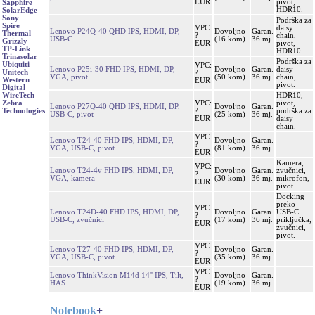
EUR
pivot,
Sapphire
HDR10.
SolarEdge
Sony
Podrška za
Spire
VPC:
daisy
Lenovo P24Q-40 QHD IPS, HDMI, DP,
Dovoljno
Garan.
Thermal
?
chain,
USB-C
(16 kom)
36 mj.
Grizzly
EUR
pivot,
TP-Link
HDR10.
Trinasolar
Podrška za
Ubiquiti
VPC:
Lenovo P25i-30 FHD IPS, HDMI, DP,
Dovoljno
Garan.
daisy
Unitech
?
VGA, pivot
(50 kom)
36 mj.
chain,
Western
EUR
pivot.
Digital
HDR10,
WireTech
VPC:
pivot,
Zebra
Lenovo P27Q-40 QHD IPS, HDMI, DP,
Dovoljno
Garan.
?
podrška za
Technologies
USB-C, pivot
(25 kom)
36 mj.
EUR
daisy
chain.
VPC:
Lenovo T24-40 FHD IPS, HDMI, DP,
Dovoljno
Garan.
?
VGA, USB-C, pivot
(81 kom)
36 mj.
EUR
Kamera,
VPC:
Lenovo T24-4v FHD IPS, HDMI, DP,
Dovoljno
Garan.
zvučnici,
?
VGA, kamera
(30 kom)
36 mj.
mikrofon,
EUR
pivot.
Docking
preko
VPC:
Lenovo T24D-40 FHD IPS, HDMI, DP,
Dovoljno
Garan.
USB-C
?
USB-C, zvučnici
(17 kom)
36 mj.
priključka,
EUR
zvučnici,
pivot.
VPC:
Lenovo T27-40 FHD IPS, HDMI, DP,
Dovoljno
Garan.
?
VGA, USB-C, pivot
(35 kom)
36 mj.
EUR
VPC:
Lenovo ThinkVision M14d 14'' IPS, Tilt,
Dovoljno
Garan.
?
HAS
(19 kom)
36 mj.
EUR
Notebook
+