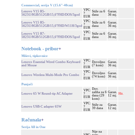
Commercial, serija V (15.6"-40cm)
VPC:
Lenovo V15 R5-
Stiže za 6
Garan.
?
5625U/8GB/512GB/15,6''FHD/DOS/3god
dana
36 mj.
EUR
VPC:
Lenovo V15 R5-
Stiže za 6
Garan.
?
5625U/8GB/512GB/15,6''FHD/W11H/3god
dana
36 mj.
EUR
VPC:
Lenovo V15 R7-
Stiže za 6
Garan.
?
5825U/8GB/512GB/15,6''FHD/DOS/3god
dana
36 mj.
EUR
Notebook - pribor
+
Miševi, tipkovnice
VPC:
Lenovo Essential Wired Combo Keyboard
Dovoljno
Garan.
?
and Mouse
(7 kom)
36 mj.
EUR
VPC:
Dovoljno
Garan.
Lenovo Wireless Multi-Mode Pro Combo
?
(74 kom)
36 mj.
EUR
Punjači
Dov.
VPC:
zaliha za 6
Garan.
Lenovo 65 W Round-tip AC Adapter
?
Hit.
dana (29
12 mj.
EUR
kom)
VPC:
Stiže za
Garan.
Lenovo USB-C adapter 65W
?
39 dana
12 mj.
EUR
Računala
+
Serija All in One
Nije na
VPC:
putu,