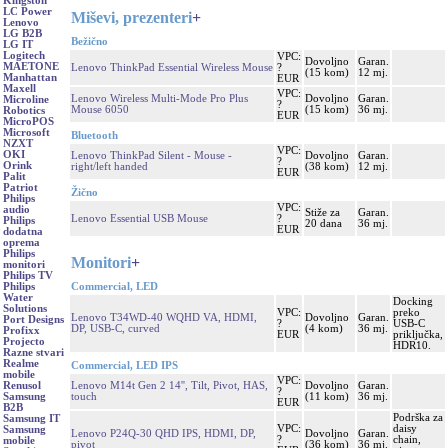
Kingston
LC Power
Miševi, prezenteri
+
Lenovo
LG B2B
Bežično
LG IT
Logitech
VPC:
Dovoljno
Garan.
MAETONE
Lenovo ThinkPad Essential Wireless Mouse
?
(15 kom)
12 mj.
Manhattan
EUR
Maxell
VPC:
Lenovo Wireless Multi-Mode Pro Plus
Dovoljno
Garan.
Microline
?
Mouse 6050
(15 kom)
36 mj.
Robotics
EUR
MicroPOS
Microsoft
Bluetooth
NZXT
VPC:
OKI
Lenovo ThinkPad Silent - Mouse -
Dovoljno
Garan.
?
Orink
right/left handed
(38 kom)
12 mj.
EUR
Palit
Patriot
Žično
Philips
VPC:
audio
Stiže za
Garan.
Lenovo Essential USB Mouse
?
Philips
20 dana
36 mj.
EUR
dodatna
oprema
Philips
Monitori
+
monitori
Philips TV
Commercial, LED
Philips
Water
Docking
Solutions
VPC:
preko
Lenovo T34WD-40 WQHD VA, HDMI,
Dovoljno
Garan.
Port Designs
?
USB-C
DP, USB-C, curved
(4 kom)
36 mj.
Profixx
EUR
priključka,
Projecto
HDR10.
Razne stvari
Realme
Commercial, LED IPS
mobile
VPC:
Lenovo M14t Gen 2 14'', Tilt, Pivot, HAS,
Dovoljno
Garan.
Renusol
?
touch
(11 kom)
36 mj.
Samsung
EUR
B2B
Podrška za
Samsung IT
VPC:
daisy
Samsung
Lenovo P24Q-30 QHD IPS, HDMI, DP,
Dovoljno
Garan.
?
chain,
mobile
pivot
(36 kom)
36 mj.