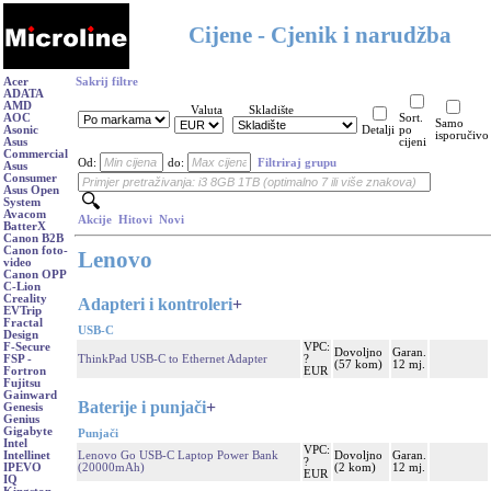
Cijene - Cjenik i narudžba
Acer
Sakrij filtre
ADATA
AMD
Valuta
Skladište
AOC
Sort.
Samo
Asonic
Detalji
po
isporučivo
Asus
cijeni
Commercial
Od:
do:
Filtriraj grupu
Asus
Consumer
Asus Open
System
Avacom
Akcije
Hitovi
Novi
BatterX
Canon B2B
Canon foto-
Lenovo
video
Canon OPP
C-Lion
Creality
Adapteri i kontroleri
+
EVTrip
Fractal
USB-C
Design
VPC:
F-Secure
Dovoljno
Garan.
ThinkPad USB-C to Ethernet Adapter
?
FSP -
(57 kom)
12 mj.
EUR
Fortron
Fujitsu
Gainward
Baterije i punjači
+
Genesis
Genius
Gigabyte
Punjači
Intel
VPC:
Lenovo Go USB-C Laptop Power Bank
Dovoljno
Garan.
Intellinet
?
(20000mAh)
(2 kom)
12 mj.
IPEVO
EUR
IQ