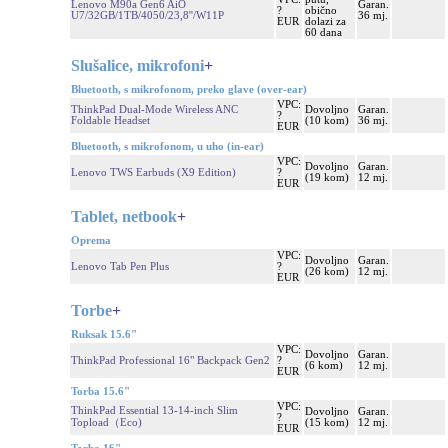
Lenovo M90a Gen6 AiO
Garan.
?
obično
U7/32GB/1TB/4050/23,8''/W11P
36 mj.
EUR
dolazi za
60 dana
Slušalice, mikrofoni
+
Bluetooth, s mikrofonom, preko glave (over-ear)
VPC:
ThinkPad Dual-Mode Wireless ANC
Dovoljno
Garan.
?
Foldable Headset
(10 kom)
36 mj.
EUR
Bluetooth, s mikrofonom, u uho (in-ear)
VPC:
Dovoljno
Garan.
Lenovo TWS Earbuds (X9 Edition)
?
(19 kom)
12 mj.
EUR
Tablet, netbook
+
Oprema
VPC:
Dovoljno
Garan.
Lenovo Tab Pen Plus
?
(26 kom)
12 mj.
EUR
Torbe
+
Ruksak 15.6"
VPC:
Dovoljno
Garan.
ThinkPad Professional 16" Backpack Gen2
?
(6 kom)
12 mj.
EUR
Torba 15.6"
VPC:
ThinkPad Essential 13-14-inch Slim
Dovoljno
Garan.
?
Topload（Eco)
(15 kom)
12 mj.
EUR