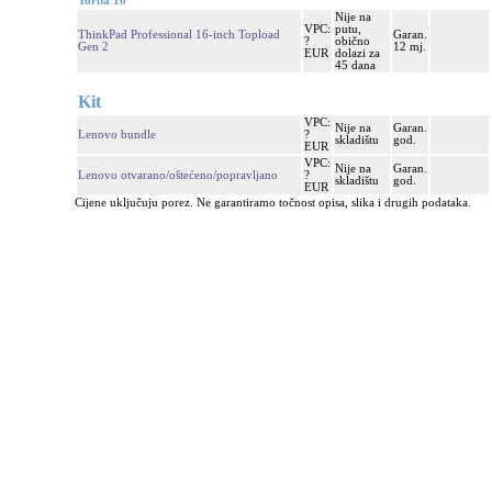
Torba 16"
Nije na
VPC:
putu,
ThinkPad Professional 16-inch Topload
Garan.
?
obično
Gen 2
12 mj.
EUR
dolazi za
45 dana
Kit
VPC:
Nije na
Garan.
Lenovo bundle
?
skladištu
god.
EUR
VPC:
Nije na
Garan.
Lenovo otvarano/oštećeno/popravljano
?
skladištu
god.
EUR
Cijene uključuju porez. Ne garantiramo točnost opisa, slika i drugih podataka.