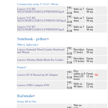
Commercial, serija V (15.6"-40cm)
VPC:
Lenovo V15 R5-
Stiže za 7
Garan.
?
5625U/8GB/512GB/15,6''FHD/DOS/3god
dana
36 mj.
EUR
VPC:
Lenovo V15 R5-
Stiže za 7
Garan.
?
5625U/8GB/512GB/15,6''FHD/W11H/3god
dana
36 mj.
EUR
VPC:
Lenovo V15 R7-
Stiže za 7
Garan.
?
5825U/8GB/512GB/15,6''FHD/DOS/3god
dana
36 mj.
EUR
Notebook - pribor
+
Miševi, tipkovnice
VPC:
Lenovo Essential Wired Combo Keyboard
Dovoljno
Garan.
?
and Mouse
(7 kom)
36 mj.
EUR
VPC:
Dovoljno
Garan.
Lenovo Wireless Multi-Mode Pro Combo
?
(74 kom)
36 mj.
EUR
Punjači
Dov.
VPC:
zaliha za 6
Garan.
Lenovo 65 W Round-tip AC Adapter
?
Hit.
dana (29
12 mj.
EUR
kom)
VPC:
Stiže za
Garan.
Lenovo USB-C adapter 65W
?
40 dana
12 mj.
EUR
Računala
+
Serija All in One
Nije na
VPC:
putu,