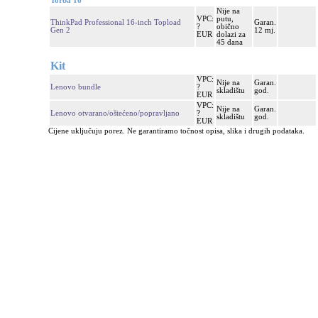
Torba 16"
Nije na
VPC:
putu,
ThinkPad Professional 16-inch Topload
Garan.
?
obično
Gen 2
12 mj.
EUR
dolazi za
45 dana
Kit
VPC:
Nije na
Garan.
Lenovo bundle
?
skladištu
god.
EUR
VPC:
Nije na
Garan.
Lenovo otvarano/oštećeno/popravljano
?
skladištu
god.
EUR
Cijene uključuju porez. Ne garantiramo točnost opisa, slika i drugih podataka.