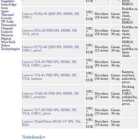
EUR
pivot,
Sapphire
HDR10.
SolarEdge
Sony
Podrška za
Spire
VPC:
daisy
Lenovo P24Q-40 QHD IPS, HDMI, DP,
Dovoljno
Garan.
Thermal
?
chain,
USB-C
(16 kom)
36 mj.
Grizzly
EUR
pivot,
TP-Link
HDR10.
Trinasolar
Podrška za
Ubiquiti
VPC:
Lenovo P25i-30 FHD IPS, HDMI, DP,
Dovoljno
Garan.
daisy
Unitech
?
VGA, pivot
(50 kom)
36 mj.
chain,
Western
EUR
pivot.
Digital
HDR10,
WireTech
VPC:
pivot,
Zebra
Lenovo P27Q-40 QHD IPS, HDMI, DP,
Dovoljno
Garan.
?
podrška za
Technologies
USB-C, pivot
(25 kom)
36 mj.
EUR
daisy
chain.
VPC:
Lenovo T24-40 FHD IPS, HDMI, DP,
Dovoljno
Garan.
?
VGA, USB-C, pivot
(81 kom)
36 mj.
EUR
Kamera,
VPC:
Lenovo T24-4v FHD IPS, HDMI, DP,
Dovoljno
Garan.
zvučnici,
?
VGA, kamera
(30 kom)
36 mj.
mikrofon,
EUR
pivot.
Docking
preko
VPC:
Lenovo T24D-40 FHD IPS, HDMI, DP,
Dovoljno
Garan.
USB-C
?
USB-C, zvučnici
(17 kom)
36 mj.
priključka,
EUR
zvučnici,
pivot.
VPC:
Lenovo T27-40 FHD IPS, HDMI, DP,
Dovoljno
Garan.
?
VGA, USB-C, pivot
(35 kom)
36 mj.
EUR
VPC:
Lenovo ThinkVision M14d 14'' IPS, Tilt,
Dovoljno
Garan.
?
HAS
(19 kom)
36 mj.
EUR
Notebook
+