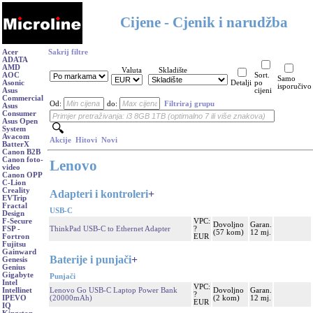
Cijene - Cjenik i narudžba
Acer
Sakrij filtre
ADATA
AMD
Valuta
Skladište
AOC
Sort.
Samo
Asonic
Detalji
po
isporučivo
Asus
cijeni
Commercial
Od:
do:
Filtriraj grupu
Asus
Consumer
Asus Open
System
Avacom
Akcije
Hitovi
Novi
BatterX
Canon B2B
Canon foto-
Lenovo
video
Canon OPP
C-Lion
Creality
Adapteri i kontroleri
+
EVTrip
Fractal
USB-C
Design
VPC:
F-Secure
Dovoljno
Garan.
ThinkPad USB-C to Ethernet Adapter
?
FSP -
(57 kom)
12 mj.
EUR
Fortron
Fujitsu
Gainward
Baterije i punjači
+
Genesis
Genius
Gigabyte
Punjači
Intel
VPC:
Lenovo Go USB-C Laptop Power Bank
Dovoljno
Garan.
Intellinet
?
(20000mAh)
(2 kom)
12 mj.
IPEVO
EUR
IQ