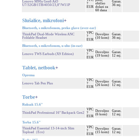
Lenovo M90a Gen6 AiO
Garan.
?
obično
U7/32GB/1TB/4050/23,8''/W11P
36 mj.
EUR
dolazi za
60 dana
Slušalice, mikrofoni
+
Bluetooth, s mikrofonom, preko glave (over-ear)
VPC:
ThinkPad Dual-Mode Wireless ANC
Dovoljno
Garan.
?
Foldable Headset
(10 kom)
36 mj.
EUR
Bluetooth, s mikrofonom, u uho (in-ear)
VPC:
Dovoljno
Garan.
Lenovo TWS Earbuds (X9 Edition)
?
(19 kom)
12 mj.
EUR
Tablet, netbook
+
Oprema
VPC:
Dovoljno
Garan.
Lenovo Tab Pen Plus
?
(26 kom)
12 mj.
EUR
Torbe
+
Ruksak 15.6"
VPC:
Dovoljno
Garan.
ThinkPad Professional 16" Backpack Gen2
?
(6 kom)
12 mj.
EUR
Torba 15.6"
VPC:
ThinkPad Essential 13-14-inch Slim
Dovoljno
Garan.
?
Topload（Eco)
(15 kom)
12 mj.
EUR