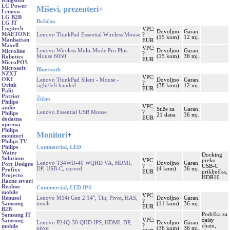
Kingston
LC Power
Miševi, prezenteri
+
Lenovo
LG B2B
Bežično
LG IT
Logitech
VPC:
Dovoljno
Garan.
MAETONE
Lenovo ThinkPad Essential Wireless Mouse
?
(15 kom)
12 mj.
Manhattan
EUR
Maxell
VPC:
Lenovo Wireless Multi-Mode Pro Plus
Dovoljno
Garan.
Microline
?
Mouse 6050
(15 kom)
36 mj.
Robotics
EUR
MicroPOS
Microsoft
Bluetooth
NZXT
VPC:
OKI
Lenovo ThinkPad Silent - Mouse -
Dovoljno
Garan.
?
Orink
right/left handed
(38 kom)
12 mj.
EUR
Palit
Patriot
Žično
Philips
VPC:
audio
Stiže za
Garan.
Lenovo Essential USB Mouse
?
Philips
21 dana
36 mj.
EUR
dodatna
oprema
Philips
Monitori
+
monitori
Philips TV
Commercial, LED
Philips
Water
Docking
Solutions
VPC:
preko
Lenovo T34WD-40 WQHD VA, HDMI,
Dovoljno
Garan.
Port Designs
?
USB-C
DP, USB-C, curved
(4 kom)
36 mj.
Profixx
EUR
priključka,
Projecto
HDR10.
Razne stvari
Realme
Commercial, LED IPS
mobile
VPC:
Lenovo M14t Gen 2 14'', Tilt, Pivot, HAS,
Dovoljno
Garan.
Renusol
?
touch
(11 kom)
36 mj.
Samsung
EUR
B2B
Podrška za
Samsung IT
VPC:
daisy
Samsung
Lenovo P24Q-30 QHD IPS, HDMI, DP,
Dovoljno
Garan.
?
chain,
mobile
pivot
(36 kom)
36 mj.