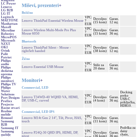
Kingston
LC Power
Miševi, prezenteri
+
Lenovo
LG B2B
Bežično
LG IT
Logitech
VPC:
Dovoljno
Garan.
MAETONE
Lenovo ThinkPad Essential Wireless Mouse
?
(15 kom)
12 mj.
Manhattan
EUR
Maxell
VPC:
Lenovo Wireless Multi-Mode Pro Plus
Dovoljno
Garan.
Microline
?
Mouse 6050
(15 kom)
36 mj.
Robotics
EUR
MicroPOS
Microsoft
Bluetooth
NZXT
VPC:
OKI
Lenovo ThinkPad Silent - Mouse -
Dovoljno
Garan.
?
Orink
right/left handed
(38 kom)
12 mj.
EUR
Palit
Patriot
Žično
Philips
VPC:
audio
Stiže za
Garan.
Lenovo Essential USB Mouse
?
Philips
20 dana
36 mj.
EUR
dodatna
oprema
Philips
Monitori
+
monitori
Philips TV
Commercial, LED
Philips
Water
Docking
Solutions
VPC:
preko
Lenovo T34WD-40 WQHD VA, HDMI,
Dovoljno
Garan.
Port Designs
?
USB-C
DP, USB-C, curved
(4 kom)
36 mj.
Profixx
EUR
priključka,
Projecto
HDR10.
Razne stvari
Realme
Commercial, LED IPS
mobile
VPC:
Lenovo M14t Gen 2 14'', Tilt, Pivot, HAS,
Dovoljno
Garan.
Renusol
?
touch
(11 kom)
36 mj.
Samsung
EUR
B2B
Podrška za
Samsung IT
VPC:
daisy
Samsung
Lenovo P24Q-30 QHD IPS, HDMI, DP,
Dovoljno
Garan.
?
chain,
mobile
pivot
(36 kom)
36 mj.