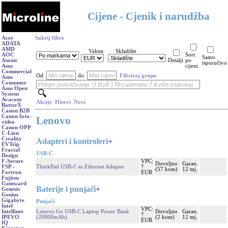
Cijene - Cjenik i narudžba
Acer
Sakrij filtre
ADATA
AMD
Valuta
Skladište
AOC
Sort.
Samo
Asonic
Detalji
po
isporučivo
Asus
cijeni
Commercial
Od:
do:
Filtriraj grupu
Asus
Consumer
Asus Open
System
Avacom
Akcije
Hitovi
Novi
BatterX
Canon B2B
Canon foto-
Lenovo
video
Canon OPP
C-Lion
Creality
Adapteri i kontroleri
+
EVTrip
Fractal
USB-C
Design
VPC:
F-Secure
Dovoljno
Garan.
ThinkPad USB-C to Ethernet Adapter
?
FSP -
(57 kom)
12 mj.
EUR
Fortron
Fujitsu
Gainward
Baterije i punjači
+
Genesis
Genius
Gigabyte
Punjači
Intel
VPC:
Lenovo Go USB-C Laptop Power Bank
Dovoljno
Garan.
Intellinet
?
(20000mAh)
(2 kom)
12 mj.
IPEVO
EUR
IQ