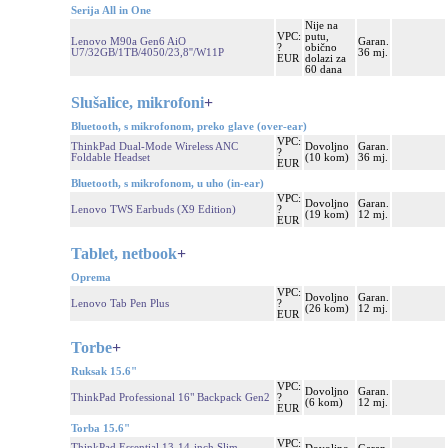
Serija All in One
Nije na
VPC:
putu,
Lenovo M90a Gen6 AiO
Garan.
?
obično
U7/32GB/1TB/4050/23,8''/W11P
36 mj.
EUR
dolazi za
60 dana
Slušalice, mikrofoni
+
Bluetooth, s mikrofonom, preko glave (over-ear)
VPC:
ThinkPad Dual-Mode Wireless ANC
Dovoljno
Garan.
?
Foldable Headset
(10 kom)
36 mj.
EUR
Bluetooth, s mikrofonom, u uho (in-ear)
VPC:
Dovoljno
Garan.
Lenovo TWS Earbuds (X9 Edition)
?
(19 kom)
12 mj.
EUR
Tablet, netbook
+
Oprema
VPC:
Dovoljno
Garan.
Lenovo Tab Pen Plus
?
(26 kom)
12 mj.
EUR
Torbe
+
Ruksak 15.6"
VPC:
Dovoljno
Garan.
ThinkPad Professional 16" Backpack Gen2
?
(6 kom)
12 mj.
EUR
Torba 15.6"
VPC:
ThinkPad Essential 13-14-inch Slim