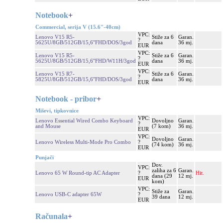
Notebook
+
Commercial, serija V (15.6"-40cm)
VPC:
Lenovo V15 R5-
Stiže za 6
Garan.
?
5625U/8GB/512GB/15,6''FHD/DOS/3god
dana
36 mj.
EUR
VPC:
Lenovo V15 R5-
Stiže za 6
Garan.
?
5625U/8GB/512GB/15,6''FHD/W11H/3god
dana
36 mj.
EUR
VPC:
Lenovo V15 R7-
Stiže za 6
Garan.
?
5825U/8GB/512GB/15,6''FHD/DOS/3god
dana
36 mj.
EUR
Notebook - pribor
+
Miševi, tipkovnice
VPC:
Lenovo Essential Wired Combo Keyboard
Dovoljno
Garan.
?
and Mouse
(7 kom)
36 mj.
EUR
VPC:
Dovoljno
Garan.
Lenovo Wireless Multi-Mode Pro Combo
?
(74 kom)
36 mj.
EUR
Punjači
Dov.
VPC:
zaliha za 6
Garan.
Lenovo 65 W Round-tip AC Adapter
?
Hit.
dana (29
12 mj.
EUR
kom)
VPC:
Stiže za
Garan.
Lenovo USB-C adapter 65W
?
39 dana
12 mj.
EUR
Računala
+