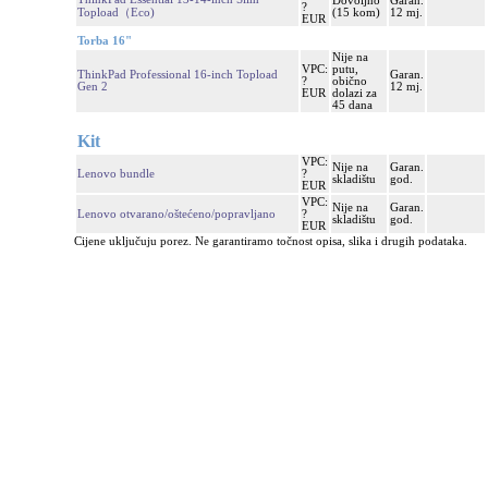
Dovoljno
Garan.
?
Topload（Eco)
(15 kom)
12 mj.
EUR
Torba 16"
Nije na
VPC:
putu,
ThinkPad Professional 16-inch Topload
Garan.
?
obično
Gen 2
12 mj.
EUR
dolazi za
45 dana
Kit
VPC:
Nije na
Garan.
Lenovo bundle
?
skladištu
god.
EUR
VPC:
Nije na
Garan.
Lenovo otvarano/oštećeno/popravljano
?
skladištu
god.
EUR
Cijene uključuju porez. Ne garantiramo točnost opisa, slika i drugih podataka.