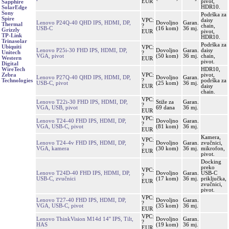
EUR
pivot,
Sapphire
HDR10.
SolarEdge
Sony
Podrška za
Spire
VPC:
daisy
Lenovo P24Q-40 QHD IPS, HDMI, DP,
Dovoljno
Garan.
Thermal
?
chain,
USB-C
(16 kom)
36 mj.
Grizzly
EUR
pivot,
TP-Link
HDR10.
Trinasolar
Podrška za
Ubiquiti
VPC:
Lenovo P25i-30 FHD IPS, HDMI, DP,
Dovoljno
Garan.
daisy
Unitech
?
VGA, pivot
(50 kom)
36 mj.
chain,
Western
EUR
pivot.
Digital
HDR10,
WireTech
VPC:
pivot,
Zebra
Lenovo P27Q-40 QHD IPS, HDMI, DP,
Dovoljno
Garan.
?
podrška za
Technologies
USB-C, pivot
(25 kom)
36 mj.
EUR
daisy
chain.
VPC:
Lenovo T22i-30 FHD IPS, HDMI, DP,
Stiže za
Garan.
?
VGA, USB, pivot
69 dana
36 mj.
EUR
VPC:
Lenovo T24-40 FHD IPS, HDMI, DP,
Dovoljno
Garan.
?
VGA, USB-C, pivot
(81 kom)
36 mj.
EUR
Kamera,
VPC:
Lenovo T24-4v FHD IPS, HDMI, DP,
Dovoljno
Garan.
zvučnici,
?
VGA, kamera
(30 kom)
36 mj.
mikrofon,
EUR
pivot.
Docking
preko
VPC:
Lenovo T24D-40 FHD IPS, HDMI, DP,
Dovoljno
Garan.
USB-C
?
USB-C, zvučnici
(17 kom)
36 mj.
priključka,
EUR
zvučnici,
pivot.
VPC:
Lenovo T27-40 FHD IPS, HDMI, DP,
Dovoljno
Garan.
?
VGA, USB-C, pivot
(35 kom)
36 mj.
EUR
VPC:
Lenovo ThinkVision M14d 14'' IPS, Tilt,
Dovoljno
Garan.
?
HAS
(19 kom)
36 mj.
EUR