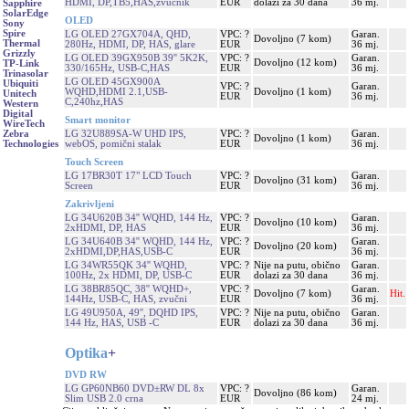
HDMI, DP,TB5,HAS,zvučnik
EUR
dolazi za 30 dana
36 mj.
Sapphire
SolarEdge
OLED
Sony
Spire
LG OLED 27GX704A, QHD,
VPC: ?
Garan.
Dovoljno (7 kom)
Thermal
280Hz, HDMI, DP, HAS, glare
EUR
36 mj.
Grizzly
LG OLED 39GX950B 39'' 5K2K,
VPC: ?
Garan.
Dovoljno (12 kom)
TP-Link
330/165Hz, USB-C,HAS
EUR
36 mj.
Trinasolar
LG OLED 45GX900A
Ubiquiti
VPC: ?
Garan.
WQHD,HDMI 2.1,USB-
Dovoljno (1 kom)
Unitech
EUR
36 mj.
C,240hz,HAS
Western
Digital
Smart monitor
WireTech
LG 32U889SA-W UHD IPS,
VPC: ?
Garan.
Zebra
Dovoljno (1 kom)
webOS, pomični stalak
EUR
36 mj.
Technologies
Touch Screen
LG 17BR30T 17" LCD Touch
VPC: ?
Garan.
Dovoljno (31 kom)
Screen
EUR
36 mj.
Zakrivljeni
LG 34U620B 34'' WQHD, 144 Hz,
VPC: ?
Garan.
Dovoljno (10 kom)
2xHDMI, DP, HAS
EUR
36 mj.
LG 34U640B 34'' WQHD, 144 Hz,
VPC: ?
Garan.
Dovoljno (20 kom)
2xHDMI,DP,HAS,USB-C
EUR
36 mj.
LG 34WR55QK 34'' WQHD,
VPC: ?
Nije na putu, obično
Garan.
100Hz, 2x HDMI, DP, USB-C
EUR
dolazi za 30 dana
36 mj.
LG 38BR85QC, 38'' WQHD+,
VPC: ?
Garan.
Dovoljno (7 kom)
Hit.
144Hz, USB-C, HAS, zvučni
EUR
36 mj.
LG 49U950A, 49'', DQHD IPS,
VPC: ?
Nije na putu, obično
Garan.
144 Hz, HAS, USB -C
EUR
dolazi za 30 dana
36 mj.
Optika
+
DVD RW
LG GP60NB60 DVD±RW DL 8x
VPC: ?
Garan.
Dovoljno (86 kom)
Slim USB 2.0 crna
EUR
24 mj.