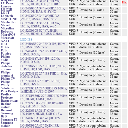
Kingston
LG 32G600A 31,5" QHD VA,
VPC: ?
Nije na putu, obično
Garan.
Hit.
LC Power
180Hz, HDMI, HAS, 1000R
EUR
dolazi za 30 dana
36 mj.
Lenovo
LG 34G600A 34'' WQHD,160Hz,
VPC: ?
Garan.
LG B2B
Dovoljno (1 kom)
HDMI, DP, HAS, G-SYNC
EUR
36 mj.
LG IT
LG 34G630A 34'' WQHD VA
VPC: ?
Garan.
Logitech
Dovoljno (5 kom)
,240Hz, USB-C, HAS, zvuč
EUR
36 mj.
MAETONE
Manhattan
LG 37G800A 36,5'' UHD VA,
VPC: ?
Garan.
Dovoljno (8 kom)
Maxell
165Hz, USB-C, HAS, zvuč
EUR
36 mj.
Microline
LG 52G930B 52'' VA 5K2K,
VPC: ?
Garan.
Robotics
Dovoljno (2 kom)
240Hz, HDMI, DP,USB-C,HAS
EUR
36 mj.
MicroPOS
Microsoft
LED IPS
NZXT
LG 24BA550 24" FHD IPS, HDMI,
VPC: ?
Nije na putu, obično
Garan.
OKI
DP, USB, HAS, zvuč
EUR
dolazi za 30 dana
36 mj.
Orink
Palit
LG 24U411B 24" IPS FHD 144Hz,
VPC: ?
Garan.
Dovoljno (30 kom)
Patriot
HDMI, D-Sub,
EUR
36 mj.
Philips
LG 24U41YA 24" IPS 120Hz,
VPC: ?
Garan.
audio
Dovoljno (78 kom)
HDMI, D-Sub,
EUR
36 mj.
Philips
LG 27BA550 27" FHD IPS, VGA,
VPC: ?
Nije na putu, obično
Garan.
dodatna
HDMI, DP, USB, HAS
EUR
dolazi za 30 dana
36 mj.
oprema
Philips
LG 27U411B 27" IPS FHD 144Hz,
VPC: ?
Garan.
Dovoljno (29 kom)
monitori
HDMI, D-Sub,
EUR
36 mj.
Philips TV
LG 27U41YA 27" IPS 120Hz,
VPC: ?
Nije na putu, obično
Garan.
Philips
HDMI, D-Sub
EUR
dolazi za 30 dana
36 mj.
Water
Solutions
LG 27U631A 27" QHD IPS 100hz,
VPC: ?
Garan.
Dovoljno (13 kom)
Port Designs
1xHDMI, 1xUSB-C 15W,
EUR
36 mj.
Profixx
LG 27UP850K 27" UHD IPS 60Hz,
VPC: ?
Garan.
Dovoljno (5 kom)
Projecto
DP, HDMI, USB-C, HAS
EUR
36 mj.
Razne stvari
LG 27US550 27" UHD IPS 60Hz,
VPC: ?
Garan.
Realme
Dovoljno (3 kom)
DP, 2xHDMI, HAS
EUR
36 mj.
mobile
Renusol
LG 32U631A 31,5" QHD
VPC: ?
Garan.
Dovoljno (15 kom)
Samsung
IPS,100hz, HDMI, USB-C 15W
EUR
36 mj.
B2B
LG 34U650A 34'' WQHD IPS,
VPC: ?
Nije na putu, obično
Garan.
Samsung IT
100Hz, USB-C, HAS
EUR
dolazi za 30 dana
36 mj.
Samsung
LG 40U990A 40'' 5K2K IPS,
VPC: ?
Nije na putu, obično
Garan.
mobile