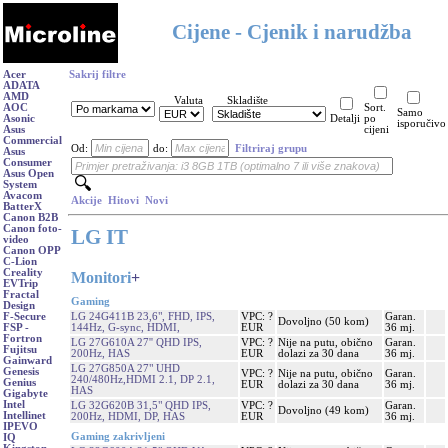
Cijene - Cjenik i narudžba
Acer
Sakrij filtre
ADATA
AMD
Valuta
Skladište
AOC
Sort.
Samo
Asonic
Detalji
po
isporučivo
Asus
cijeni
Commercial
Od:
do:
Filtriraj grupu
Asus
Consumer
Asus Open
System
Avacom
Akcije
Hitovi
Novi
BatterX
Canon B2B
Canon foto-
LG IT
video
Canon OPP
C-Lion
Creality
Monitori
+
EVTrip
Fractal
Gaming
Design
LG 24G411B 23,6", FHD, IPS,
VPC: ?
Garan.
F-Secure
Dovoljno (50 kom)
144Hz, G-sync, HDMI,
EUR
36 mj.
FSP -
Fortron
LG 27G610A 27'' QHD IPS,
VPC: ?
Nije na putu, obično
Garan.
Fujitsu
200Hz, HAS
EUR
dolazi za 30 dana
36 mj.
Gainward
LG 27G850A 27" UHD
Genesis
VPC: ?
Nije na putu, obično
Garan.
240/480Hz,HDMI 2.1, DP 2.1,
Genius
EUR
dolazi za 30 dana
36 mj.
HAS
Gigabyte
Intel
LG 32G620B 31,5" QHD IPS,
VPC: ?
Garan.
Dovoljno (49 kom)
Intellinet
200Hz, HDMI, DP, HAS
EUR
36 mj.
IPEVO
Gaming zakrivljeni
IQ