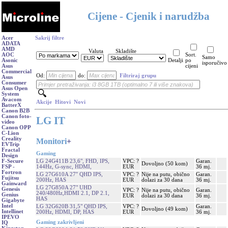
Cijene - Cjenik i narudžba
Acer
Sakrij filtre
ADATA
AMD
Valuta
Skladište
AOC
Sort.
Samo
Asonic
Detalji
po
isporučivo
Asus
cijeni
Commercial
Od:
do:
Filtriraj grupu
Asus
Consumer
Asus Open
System
Avacom
Akcije
Hitovi
Novi
BatterX
Canon B2B
Canon foto-
LG IT
video
Canon OPP
C-Lion
Creality
Monitori
+
EVTrip
Fractal
Gaming
Design
LG 24G411B 23,6", FHD, IPS,
VPC: ?
Garan.
F-Secure
Dovoljno (50 kom)
144Hz, G-sync, HDMI,
EUR
36 mj.
FSP -
Fortron
LG 27G610A 27'' QHD IPS,
VPC: ?
Nije na putu, obično
Garan.
Fujitsu
200Hz, HAS
EUR
dolazi za 30 dana
36 mj.
Gainward
LG 27G850A 27" UHD
Genesis
VPC: ?
Nije na putu, obično
Garan.
240/480Hz,HDMI 2.1, DP 2.1,
Genius
EUR
dolazi za 30 dana
36 mj.
HAS
Gigabyte
Intel
LG 32G620B 31,5" QHD IPS,
VPC: ?
Garan.
Dovoljno (49 kom)
Intellinet
200Hz, HDMI, DP, HAS
EUR
36 mj.
IPEVO
Gaming zakrivljeni
IQ