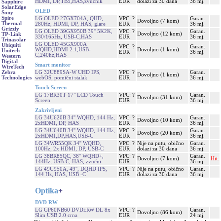
HDMI, DP,TB5,HAS,zvučnik
EUR
dolazi za 30 dana
36 mj.
Sapphire
SolarEdge
OLED
Sony
Spire
LG OLED 27GX704A, QHD,
VPC: ?
Garan.
Dovoljno (7 kom)
Thermal
280Hz, HDMI, DP, HAS, glare
EUR
36 mj.
Grizzly
LG OLED 39GX950B 39'' 5K2K,
VPC: ?
Garan.
Dovoljno (12 kom)
TP-Link
330/165Hz, USB-C,HAS
EUR
36 mj.
Trinasolar
LG OLED 45GX900A
Ubiquiti
VPC: ?
Garan.
WQHD,HDMI 2.1,USB-
Dovoljno (1 kom)
Unitech
EUR
36 mj.
C,240hz,HAS
Western
Digital
Smart monitor
WireTech
LG 32U889SA-W UHD IPS,
VPC: ?
Garan.
Zebra
Dovoljno (1 kom)
webOS, pomični stalak
EUR
36 mj.
Technologies
Touch Screen
LG 17BR30T 17" LCD Touch
VPC: ?
Garan.
Dovoljno (31 kom)
Screen
EUR
36 mj.
Zakrivljeni
LG 34U620B 34'' WQHD, 144 Hz,
VPC: ?
Garan.
Dovoljno (10 kom)
2xHDMI, DP, HAS
EUR
36 mj.
LG 34U640B 34'' WQHD, 144 Hz,
VPC: ?
Garan.
Dovoljno (20 kom)
2xHDMI,DP,HAS,USB-C
EUR
36 mj.
LG 34WR55QK 34'' WQHD,
VPC: ?
Nije na putu, obično
Garan.
100Hz, 2x HDMI, DP, USB-C
EUR
dolazi za 30 dana
36 mj.
LG 38BR85QC, 38'' WQHD+,
VPC: ?
Garan.
Dovoljno (7 kom)
Hit.
144Hz, USB-C, HAS, zvučni
EUR
36 mj.
LG 49U950A, 49'', DQHD IPS,
VPC: ?
Nije na putu, obično
Garan.
144 Hz, HAS, USB -C
EUR
dolazi za 30 dana
36 mj.
Optika
+
DVD RW
LG GP60NB60 DVD±RW DL 8x
VPC: ?
Garan.
Dovoljno (86 kom)
Slim USB 2.0 crna
EUR
24 mj.