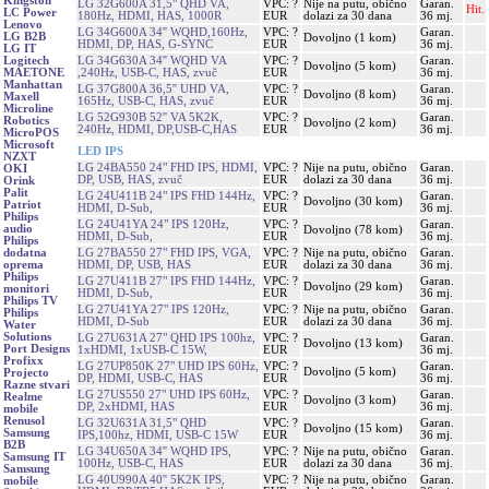
Kingston
LG 32G600A 31,5" QHD VA,
VPC: ?
Nije na putu, obično
Garan.
Hit.
LC Power
180Hz, HDMI, HAS, 1000R
EUR
dolazi za 30 dana
36 mj.
Lenovo
LG 34G600A 34'' WQHD,160Hz,
VPC: ?
Garan.
LG B2B
Dovoljno (1 kom)
HDMI, DP, HAS, G-SYNC
EUR
36 mj.
LG IT
LG 34G630A 34'' WQHD VA
VPC: ?
Garan.
Logitech
Dovoljno (5 kom)
,240Hz, USB-C, HAS, zvuč
EUR
36 mj.
MAETONE
Manhattan
LG 37G800A 36,5'' UHD VA,
VPC: ?
Garan.
Dovoljno (8 kom)
Maxell
165Hz, USB-C, HAS, zvuč
EUR
36 mj.
Microline
LG 52G930B 52'' VA 5K2K,
VPC: ?
Garan.
Robotics
Dovoljno (2 kom)
240Hz, HDMI, DP,USB-C,HAS
EUR
36 mj.
MicroPOS
Microsoft
LED IPS
NZXT
LG 24BA550 24" FHD IPS, HDMI,
VPC: ?
Nije na putu, obično
Garan.
OKI
DP, USB, HAS, zvuč
EUR
dolazi za 30 dana
36 mj.
Orink
Palit
LG 24U411B 24" IPS FHD 144Hz,
VPC: ?
Garan.
Dovoljno (30 kom)
Patriot
HDMI, D-Sub,
EUR
36 mj.
Philips
LG 24U41YA 24" IPS 120Hz,
VPC: ?
Garan.
audio
Dovoljno (78 kom)
HDMI, D-Sub,
EUR
36 mj.
Philips
LG 27BA550 27" FHD IPS, VGA,
VPC: ?
Nije na putu, obično
Garan.
dodatna
HDMI, DP, USB, HAS
EUR
dolazi za 30 dana
36 mj.
oprema
Philips
LG 27U411B 27" IPS FHD 144Hz,
VPC: ?
Garan.
Dovoljno (29 kom)
monitori
HDMI, D-Sub,
EUR
36 mj.
Philips TV
LG 27U41YA 27" IPS 120Hz,
VPC: ?
Nije na putu, obično
Garan.
Philips
HDMI, D-Sub
EUR
dolazi za 30 dana
36 mj.
Water
Solutions
LG 27U631A 27" QHD IPS 100hz,
VPC: ?
Garan.
Dovoljno (13 kom)
Port Designs
1xHDMI, 1xUSB-C 15W,
EUR
36 mj.
Profixx
LG 27UP850K 27" UHD IPS 60Hz,
VPC: ?
Garan.
Dovoljno (5 kom)
Projecto
DP, HDMI, USB-C, HAS
EUR
36 mj.
Razne stvari
LG 27US550 27" UHD IPS 60Hz,
VPC: ?
Garan.
Realme
Dovoljno (3 kom)
DP, 2xHDMI, HAS
EUR
36 mj.
mobile
Renusol
LG 32U631A 31,5" QHD
VPC: ?
Garan.
Dovoljno (15 kom)
Samsung
IPS,100hz, HDMI, USB-C 15W
EUR
36 mj.
B2B
LG 34U650A 34'' WQHD IPS,
VPC: ?
Nije na putu, obično
Garan.
Samsung IT
100Hz, USB-C, HAS
EUR
dolazi za 30 dana
36 mj.
Samsung
LG 40U990A 40'' 5K2K IPS,
VPC: ?
Nije na putu, obično
Garan.
mobile