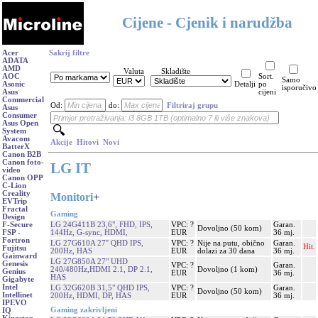
Cijene - Cjenik i narudžba
Acer
Sakrij filtre
ADATA
AMD
Valuta
Skladište
AOC
Sort.
Samo
Asonic
Detalji
po
isporučivo
Asus
cijeni
Commercial
Od:
do:
Filtriraj grupu
Asus
Consumer
Asus Open
System
Avacom
Akcije
Hitovi
Novi
BatterX
Canon B2B
Canon foto-
LG IT
video
Canon OPP
C-Lion
Creality
Monitori
+
EVTrip
Fractal
Gaming
Design
LG 24G411B 23,6", FHD, IPS,
VPC: ?
Garan.
F-Secure
Dovoljno (50 kom)
144Hz, G-sync, HDMI,
EUR
36 mj.
FSP -
Fortron
LG 27G610A 27'' QHD IPS,
VPC: ?
Nije na putu, obično
Garan.
Hit.
Fujitsu
200Hz, HAS
EUR
dolazi za 30 dana
36 mj.
Gainward
LG 27G850A 27" UHD
Genesis
VPC: ?
Garan.
240/480Hz,HDMI 2.1, DP 2.1,
Dovoljno (1 kom)
Genius
EUR
36 mj.
HAS
Gigabyte
Intel
LG 32G620B 31,5" QHD IPS,
VPC: ?
Garan.
Dovoljno (50 kom)
Intellinet
200Hz, HDMI, DP, HAS
EUR
36 mj.
IPEVO
Gaming zakrivljeni
IQ