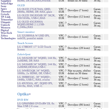
HDMI, DP,TB5,HAS,zvučnik
EUR
dolazi za 30 dana
36 mj.
Sapphire
SolarEdge
OLED
Sony
Spire
LG OLED 27GX704A, QHD,
VPC: ?
Garan.
Dovoljno (7 kom)
Thermal
280Hz, HDMI, DP, HAS, glare
EUR
36 mj.
Grizzly
LG OLED 39GX950B 39'' 5K2K,
VPC: ?
Garan.
Dovoljno (12 kom)
TP-Link
330/165Hz, USB-C,HAS
EUR
36 mj.
Trinasolar
LG OLED 45GX900A
Ubiquiti
VPC: ?
Garan.
WQHD,HDMI 2.1,USB-
Dovoljno (1 kom)
Unitech
EUR
36 mj.
C,240hz,HAS
Western
Digital
Smart monitor
WireTech
LG 32U889SA-W UHD IPS,
VPC: ?
Garan.
Zebra
Dovoljno (1 kom)
webOS, pomični stalak
EUR
36 mj.
Technologies
Touch Screen
LG 17BR30T 17" LCD Touch
VPC: ?
Garan.
Dovoljno (28 kom)
Screen
EUR
36 mj.
Zakrivljeni
LG 34U620B 34'' WQHD, 144 Hz,
VPC: ?
Garan.
Dovoljno (10 kom)
2xHDMI, DP, HAS
EUR
36 mj.
LG 34U640B 34'' WQHD, 144 Hz,
VPC: ?
Garan.
Dovoljno (20 kom)
2xHDMI,DP,HAS,USB-C
EUR
36 mj.
LG 34WR55QK 34'' WQHD,
VPC: ?
Nije na putu, obično
Garan.
100Hz, 2x HDMI, DP, USB-C
EUR
dolazi za 30 dana
36 mj.
LG 38BR85QC, 38'' WQHD+,
VPC: ?
Garan.
Dovoljno (7 kom)
144Hz, USB-C, HAS, zvučni
EUR
36 mj.
LG 49U950A, 49'', DQHD IPS,
VPC: ?
Garan.
Dovoljno (2 kom)
144 Hz, HAS, USB -C
EUR
36 mj.
Optika
+
DVD RW
LG GP60NB60 DVD±RW DL 8x
VPC: ?
Garan.
Dovoljno (86 kom)
Slim USB 2.0 crna
EUR
24 mj.