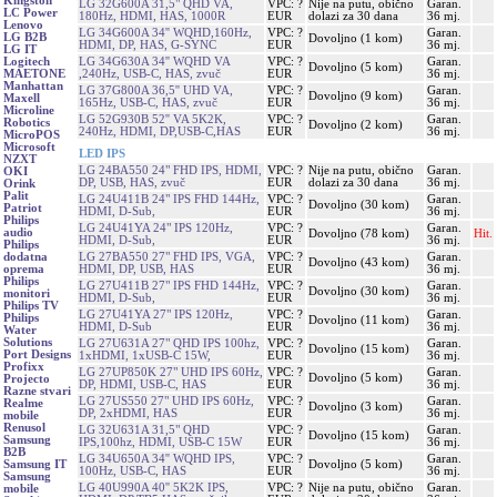
Kingston
LG 32G600A 31,5" QHD VA,
VPC: ?
Nije na putu, obično
Garan.
LC Power
180Hz, HDMI, HAS, 1000R
EUR
dolazi za 30 dana
36 mj.
Lenovo
LG 34G600A 34'' WQHD,160Hz,
VPC: ?
Garan.
LG B2B
Dovoljno (1 kom)
HDMI, DP, HAS, G-SYNC
EUR
36 mj.
LG IT
LG 34G630A 34'' WQHD VA
VPC: ?
Garan.
Logitech
Dovoljno (5 kom)
,240Hz, USB-C, HAS, zvuč
EUR
36 mj.
MAETONE
Manhattan
LG 37G800A 36,5'' UHD VA,
VPC: ?
Garan.
Dovoljno (9 kom)
Maxell
165Hz, USB-C, HAS, zvuč
EUR
36 mj.
Microline
LG 52G930B 52'' VA 5K2K,
VPC: ?
Garan.
Robotics
Dovoljno (2 kom)
240Hz, HDMI, DP,USB-C,HAS
EUR
36 mj.
MicroPOS
Microsoft
LED IPS
NZXT
LG 24BA550 24" FHD IPS, HDMI,
VPC: ?
Nije na putu, obično
Garan.
OKI
DP, USB, HAS, zvuč
EUR
dolazi za 30 dana
36 mj.
Orink
Palit
LG 24U411B 24" IPS FHD 144Hz,
VPC: ?
Garan.
Dovoljno (30 kom)
Patriot
HDMI, D-Sub,
EUR
36 mj.
Philips
LG 24U41YA 24" IPS 120Hz,
VPC: ?
Garan.
audio
Dovoljno (78 kom)
Hit.
HDMI, D-Sub,
EUR
36 mj.
Philips
LG 27BA550 27" FHD IPS, VGA,
VPC: ?
Garan.
dodatna
Dovoljno (43 kom)
HDMI, DP, USB, HAS
EUR
36 mj.
oprema
Philips
LG 27U411B 27" IPS FHD 144Hz,
VPC: ?
Garan.
Dovoljno (30 kom)
monitori
HDMI, D-Sub,
EUR
36 mj.
Philips TV
LG 27U41YA 27" IPS 120Hz,
VPC: ?
Garan.
Philips
Dovoljno (11 kom)
HDMI, D-Sub
EUR
36 mj.
Water
Solutions
LG 27U631A 27" QHD IPS 100hz,
VPC: ?
Garan.
Dovoljno (15 kom)
Port Designs
1xHDMI, 1xUSB-C 15W,
EUR
36 mj.
Profixx
LG 27UP850K 27" UHD IPS 60Hz,
VPC: ?
Garan.
Dovoljno (5 kom)
Projecto
DP, HDMI, USB-C, HAS
EUR
36 mj.
Razne stvari
LG 27US550 27" UHD IPS 60Hz,
VPC: ?
Garan.
Realme
Dovoljno (3 kom)
DP, 2xHDMI, HAS
EUR
36 mj.
mobile
Renusol
LG 32U631A 31,5" QHD
VPC: ?
Garan.
Dovoljno (15 kom)
Samsung
IPS,100hz, HDMI, USB-C 15W
EUR
36 mj.
B2B
LG 34U650A 34'' WQHD IPS,
VPC: ?
Garan.
Dovoljno (5 kom)
Samsung IT
100Hz, USB-C, HAS
EUR
36 mj.
Samsung
LG 40U990A 40'' 5K2K IPS,
VPC: ?
Nije na putu, obično
Garan.
mobile