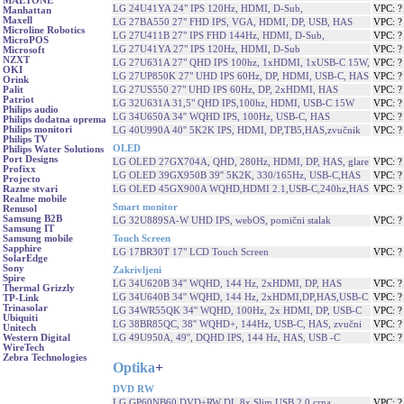
MAETONE
LG 24U41YA 24" IPS 120Hz, HDMI, D-Sub,
VPC: 
Manhattan
Maxell
LG 27BA550 27" FHD IPS, VGA, HDMI, DP, USB, HAS
VPC: 
Microline Robotics
LG 27U411B 27" IPS FHD 144Hz, HDMI, D-Sub,
VPC: 
MicroPOS
LG 27U41YA 27" IPS 120Hz, HDMI, D-Sub
VPC: 
Microsoft
NZXT
LG 27U631A 27" QHD IPS 100hz, 1xHDMI, 1xUSB-C 15W,
VPC: 
OKI
LG 27UP850K 27" UHD IPS 60Hz, DP, HDMI, USB-C, HAS
VPC: 
Orink
LG 27US550 27" UHD IPS 60Hz, DP, 2xHDMI, HAS
VPC: 
Palit
Patriot
LG 32U631A 31,5" QHD IPS,100hz, HDMI, USB-C 15W
VPC: 
Philips audio
LG 34U650A 34'' WQHD IPS, 100Hz, USB-C, HAS
VPC: 
Philips dodatna oprema
Philips monitori
LG 40U990A 40'' 5K2K IPS, HDMI, DP,TB5,HAS,zvučnik
VPC: 
Philips TV
OLED
Philips Water Solutions
Port Designs
LG OLED 27GX704A, QHD, 280Hz, HDMI, DP, HAS, glare
VPC: 
Profixx
LG OLED 39GX950B 39'' 5K2K, 330/165Hz, USB-C,HAS
VPC: 
Projecto
LG OLED 45GX900A WQHD,HDMI 2.1,USB-C,240hz,HAS
VPC: 
Razne stvari
Realme mobile
Smart monitor
Renusol
Samsung B2B
LG 32U889SA-W UHD IPS, webOS, pomični stalak
VPC: 
Samsung IT
Touch Screen
Samsung mobile
Sapphire
LG 17BR30T 17" LCD Touch Screen
VPC: 
SolarEdge
Sony
Zakrivljeni
Spire
LG 34U620B 34'' WQHD, 144 Hz, 2xHDMI, DP, HAS
VPC: 
Thermal Grizzly
LG 34U640B 34'' WQHD, 144 Hz, 2xHDMI,DP,HAS,USB-C
VPC: 
TP-Link
Trinasolar
LG 34WR55QK 34'' WQHD, 100Hz, 2x HDMI, DP, USB-C
VPC: 
Ubiquiti
LG 38BR85QC, 38'' WQHD+, 144Hz, USB-C, HAS, zvučni
VPC: 
Unitech
LG 49U950A, 49'', DQHD IPS, 144 Hz, HAS, USB -C
VPC: 
Western Digital
WireTech
Zebra Technologies
Optika
+
DVD RW
LG GP60NB60 DVD±RW DL 8x Slim USB 2.0 crna
VPC: 