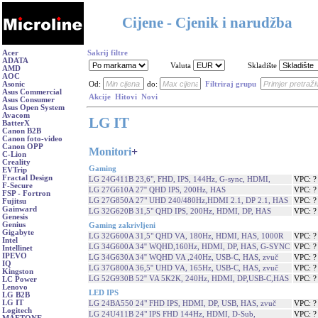
Cijene - Cjenik i narudžba
Acer
Sakrij filtre
ADATA
Valuta
Skladište
AMD
AOC
Asonic
Od:
do:
Filtriraj grupu
Asus Commercial
Akcije
Hitovi
Novi
Asus Consumer
Asus Open System
Avacom
LG IT
BatterX
Canon B2B
Canon foto-video
Canon OPP
Monitori
+
C-Lion
Creality
Gaming
EVTrip
Fractal Design
LG 24G411B 23,6", FHD, IPS, 144Hz, G-sync, HDMI,
VPC: 
F-Secure
LG 27G610A 27'' QHD IPS, 200Hz, HAS
VPC: 
FSP - Fortron
LG 27G850A 27" UHD 240/480Hz,HDMI 2.1, DP 2.1, HAS
VPC: 
Fujitsu
Gainward
LG 32G620B 31,5" QHD IPS, 200Hz, HDMI, DP, HAS
VPC: 
Genesis
Genius
Gaming zakrivljeni
Gigabyte
LG 32G600A 31,5" QHD VA, 180Hz, HDMI, HAS, 1000R
VPC: 
Intel
LG 34G600A 34'' WQHD,160Hz, HDMI, DP, HAS, G-SYNC
VPC: 
Intellinet
IPEVO
LG 34G630A 34'' WQHD VA ,240Hz, USB-C, HAS, zvuč
VPC: 
IQ
LG 37G800A 36,5'' UHD VA, 165Hz, USB-C, HAS, zvuč
VPC: 
Kingston
LG 52G930B 52'' VA 5K2K, 240Hz, HDMI, DP,USB-C,HAS
VPC: 
LC Power
Lenovo
LED IPS
LG B2B
LG IT
LG 24BA550 24" FHD IPS, HDMI, DP, USB, HAS, zvuč
VPC: 
Logitech
LG 24U411B 24" IPS FHD 144Hz, HDMI, D-Sub,
VPC: 