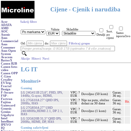
Cijene - Cjenik i narudžba
Acer
Sakrij filtre
ADATA
AMD
Valuta
Skladište
AOC
Sort.
Samo
Asonic
Detalji
po
isporučivo
Asus
cijeni
Commercial
Od:
do:
Filtriraj grupu
Asus
Consumer
Asus Open
System
Avacom
Akcije
Hitovi
Novi
BatterX
Canon B2B
Canon foto-
LG IT
video
Canon OPP
C-Lion
Creality
Monitori
+
EVTrip
Fractal
Gaming
Design
LG 24G411B 23,6", FHD, IPS,
VPC: ?
Garan.
F-Secure
Dovoljno (50 kom)
144Hz, G-sync, HDMI,
EUR
36 mj.
FSP -
Fortron
LG 27G610A 27'' QHD IPS,
VPC: ?
Nije na putu, obično
Garan.
Hit.
Fujitsu
200Hz, HAS
EUR
dolazi za 30 dana
36 mj.
Gainward
LG 27G850A 27" UHD
Genesis
VPC: ?
Garan.
240/480Hz,HDMI 2.1, DP 2.1,
Dovoljno (1 kom)
Genius
EUR
36 mj.
HAS
Gigabyte
Intel
LG 32G620B 31,5" QHD IPS,
VPC: ?
Garan.
Dovoljno (50 kom)
Intellinet
200Hz, HDMI, DP, HAS
EUR
36 mj.
IPEVO
Gaming zakrivljeni
IQ