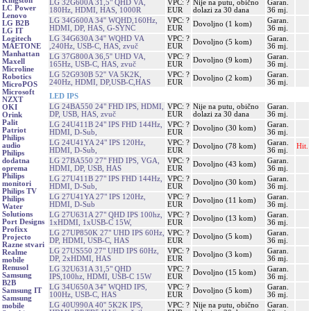
Kingston
LG 32G600A 31,5" QHD VA,
VPC: ?
Nije na putu, obično
Garan.
LC Power
180Hz, HDMI, HAS, 1000R
EUR
dolazi za 30 dana
36 mj.
Lenovo
LG 34G600A 34'' WQHD,160Hz,
VPC: ?
Garan.
LG B2B
Dovoljno (1 kom)
HDMI, DP, HAS, G-SYNC
EUR
36 mj.
LG IT
LG 34G630A 34'' WQHD VA
VPC: ?
Garan.
Logitech
Dovoljno (5 kom)
,240Hz, USB-C, HAS, zvuč
EUR
36 mj.
MAETONE
Manhattan
LG 37G800A 36,5'' UHD VA,
VPC: ?
Garan.
Dovoljno (9 kom)
Maxell
165Hz, USB-C, HAS, zvuč
EUR
36 mj.
Microline
LG 52G930B 52'' VA 5K2K,
VPC: ?
Garan.
Robotics
Dovoljno (2 kom)
240Hz, HDMI, DP,USB-C,HAS
EUR
36 mj.
MicroPOS
Microsoft
LED IPS
NZXT
LG 24BA550 24" FHD IPS, HDMI,
VPC: ?
Nije na putu, obično
Garan.
OKI
DP, USB, HAS, zvuč
EUR
dolazi za 30 dana
36 mj.
Orink
Palit
LG 24U411B 24" IPS FHD 144Hz,
VPC: ?
Garan.
Dovoljno (30 kom)
Patriot
HDMI, D-Sub,
EUR
36 mj.
Philips
LG 24U41YA 24" IPS 120Hz,
VPC: ?
Garan.
audio
Dovoljno (78 kom)
Hit.
HDMI, D-Sub,
EUR
36 mj.
Philips
LG 27BA550 27" FHD IPS, VGA,
VPC: ?
Garan.
dodatna
Dovoljno (43 kom)
HDMI, DP, USB, HAS
EUR
36 mj.
oprema
Philips
LG 27U411B 27" IPS FHD 144Hz,
VPC: ?
Garan.
Dovoljno (30 kom)
monitori
HDMI, D-Sub,
EUR
36 mj.
Philips TV
LG 27U41YA 27" IPS 120Hz,
VPC: ?
Garan.
Philips
Dovoljno (11 kom)
HDMI, D-Sub
EUR
36 mj.
Water
Solutions
LG 27U631A 27" QHD IPS 100hz,
VPC: ?
Garan.
Dovoljno (13 kom)
Port Designs
1xHDMI, 1xUSB-C 15W,
EUR
36 mj.
Profixx
LG 27UP850K 27" UHD IPS 60Hz,
VPC: ?
Garan.
Dovoljno (5 kom)
Projecto
DP, HDMI, USB-C, HAS
EUR
36 mj.
Razne stvari
LG 27US550 27" UHD IPS 60Hz,
VPC: ?
Garan.
Realme
Dovoljno (3 kom)
DP, 2xHDMI, HAS
EUR
36 mj.
mobile
Renusol
LG 32U631A 31,5" QHD
VPC: ?
Garan.
Dovoljno (15 kom)
Samsung
IPS,100hz, HDMI, USB-C 15W
EUR
36 mj.
B2B
LG 34U650A 34'' WQHD IPS,
VPC: ?
Garan.
Dovoljno (5 kom)
Samsung IT
100Hz, USB-C, HAS
EUR
36 mj.
Samsung
LG 40U990A 40'' 5K2K IPS,
VPC: ?
Nije na putu, obično
Garan.
mobile