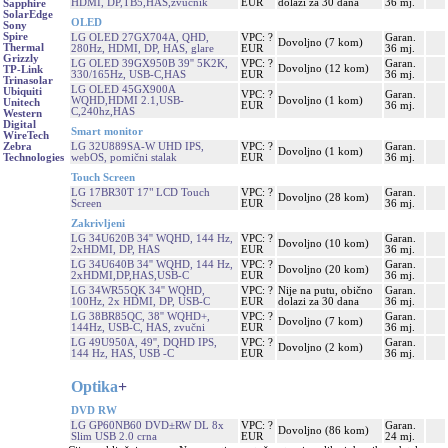
HDMI, DP,TB5,HAS,zvučnik
EUR
dolazi za 30 dana
36 mj.
Sapphire
SolarEdge
OLED
Sony
Spire
LG OLED 27GX704A, QHD,
VPC: ?
Garan.
Dovoljno (7 kom)
Thermal
280Hz, HDMI, DP, HAS, glare
EUR
36 mj.
Grizzly
LG OLED 39GX950B 39'' 5K2K,
VPC: ?
Garan.
Dovoljno (12 kom)
TP-Link
330/165Hz, USB-C,HAS
EUR
36 mj.
Trinasolar
LG OLED 45GX900A
Ubiquiti
VPC: ?
Garan.
WQHD,HDMI 2.1,USB-
Dovoljno (1 kom)
Unitech
EUR
36 mj.
C,240hz,HAS
Western
Digital
Smart monitor
WireTech
LG 32U889SA-W UHD IPS,
VPC: ?
Garan.
Zebra
Dovoljno (1 kom)
webOS, pomični stalak
EUR
36 mj.
Technologies
Touch Screen
LG 17BR30T 17" LCD Touch
VPC: ?
Garan.
Dovoljno (28 kom)
Screen
EUR
36 mj.
Zakrivljeni
LG 34U620B 34'' WQHD, 144 Hz,
VPC: ?
Garan.
Dovoljno (10 kom)
2xHDMI, DP, HAS
EUR
36 mj.
LG 34U640B 34'' WQHD, 144 Hz,
VPC: ?
Garan.
Dovoljno (20 kom)
2xHDMI,DP,HAS,USB-C
EUR
36 mj.
LG 34WR55QK 34'' WQHD,
VPC: ?
Nije na putu, obično
Garan.
100Hz, 2x HDMI, DP, USB-C
EUR
dolazi za 30 dana
36 mj.
LG 38BR85QC, 38'' WQHD+,
VPC: ?
Garan.
Dovoljno (7 kom)
144Hz, USB-C, HAS, zvučni
EUR
36 mj.
LG 49U950A, 49'', DQHD IPS,
VPC: ?
Garan.
Dovoljno (2 kom)
144 Hz, HAS, USB -C
EUR
36 mj.
Optika
+
DVD RW
LG GP60NB60 DVD±RW DL 8x
VPC: ?
Garan.
Dovoljno (86 kom)
Slim USB 2.0 crna
EUR
24 mj.