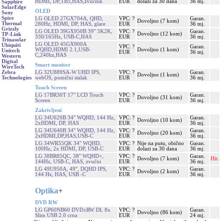
HDMI, DP,TB5,HAS,zvučnik
EUR
dolazi za 30 dana
36 mj.
Sapphire
SolarEdge
OLED
Sony
Spire
LG OLED 27GX704A, QHD,
VPC: ?
Garan.
Dovoljno (7 kom)
Thermal
280Hz, HDMI, DP, HAS, glare
EUR
36 mj.
Grizzly
LG OLED 39GX950B 39'' 5K2K,
VPC: ?
Garan.
Dovoljno (12 kom)
TP-Link
330/165Hz, USB-C,HAS
EUR
36 mj.
Trinasolar
LG OLED 45GX900A
Ubiquiti
VPC: ?
Garan.
WQHD,HDMI 2.1,USB-
Dovoljno (1 kom)
Unitech
EUR
36 mj.
C,240hz,HAS
Western
Digital
Smart monitor
WireTech
LG 32U889SA-W UHD IPS,
VPC: ?
Garan.
Zebra
Dovoljno (1 kom)
webOS, pomični stalak
EUR
36 mj.
Technologies
Touch Screen
LG 17BR30T 17" LCD Touch
VPC: ?
Garan.
Dovoljno (31 kom)
Screen
EUR
36 mj.
Zakrivljeni
LG 34U620B 34'' WQHD, 144 Hz,
VPC: ?
Garan.
Dovoljno (10 kom)
2xHDMI, DP, HAS
EUR
36 mj.
LG 34U640B 34'' WQHD, 144 Hz,
VPC: ?
Garan.
Dovoljno (20 kom)
2xHDMI,DP,HAS,USB-C
EUR
36 mj.
LG 34WR55QK 34'' WQHD,
VPC: ?
Nije na putu, obično
Garan.
100Hz, 2x HDMI, DP, USB-C
EUR
dolazi za 30 dana
36 mj.
LG 38BR85QC, 38'' WQHD+,
VPC: ?
Garan.
Dovoljno (7 kom)
Hit.
144Hz, USB-C, HAS, zvučni
EUR
36 mj.
LG 49U950A, 49'', DQHD IPS,
VPC: ?
Garan.
Dovoljno (2 kom)
144 Hz, HAS, USB -C
EUR
36 mj.
Optika
+
DVD RW
LG GP60NB60 DVD±RW DL 8x
VPC: ?
Garan.
Dovoljno (86 kom)
Slim USB 2.0 crna
EUR
24 mj.