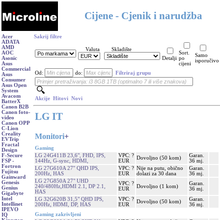
Cijene - Cjenik i narudžba
Acer
Sakrij filtre
ADATA
AMD
Valuta
Skladište
AOC
Sort.
Samo
Asonic
Detalji
po
isporučivo
Asus
cijeni
Commercial
Od:
do:
Filtriraj grupu
Asus
Consumer
Asus Open
System
Avacom
Akcije
Hitovi
Novi
BatterX
Canon B2B
Canon foto-
LG IT
video
Canon OPP
C-Lion
Creality
Monitori
+
EVTrip
Fractal
Gaming
Design
LG 24G411B 23,6", FHD, IPS,
VPC: ?
Garan.
F-Secure
Dovoljno (50 kom)
144Hz, G-sync, HDMI,
EUR
36 mj.
FSP -
Fortron
LG 27G610A 27'' QHD IPS,
VPC: ?
Nije na putu, obično
Garan.
Fujitsu
200Hz, HAS
EUR
dolazi za 30 dana
36 mj.
Gainward
LG 27G850A 27" UHD
Genesis
VPC: ?
Garan.
240/480Hz,HDMI 2.1, DP 2.1,
Dovoljno (1 kom)
Genius
EUR
36 mj.
HAS
Gigabyte
Intel
LG 32G620B 31,5" QHD IPS,
VPC: ?
Garan.
Dovoljno (50 kom)
Intellinet
200Hz, HDMI, DP, HAS
EUR
36 mj.
IPEVO
Gaming zakrivljeni
IQ