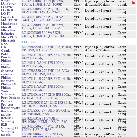
Kingston
LG 32G600A 31,5" QHD VA,
VPC: ?
Nije na putu, obično
Garan.
Hit.
LC Power
180Hz, HDMI, HAS, 1000R
EUR
dolazi za 30 dana
36 mj.
Lenovo
LG 34G600A 34'' WQHD,160Hz,
VPC: ?
Garan.
LG B2B
Dovoljno (1 kom)
HDMI, DP, HAS, G-SYNC
EUR
36 mj.
LG IT
LG 34G630A 34'' WQHD VA
VPC: ?
Garan.
Logitech
Dovoljno (5 kom)
,240Hz, USB-C, HAS, zvuč
EUR
36 mj.
MAETONE
Manhattan
LG 37G800A 36,5'' UHD VA,
VPC: ?
Garan.
Dovoljno (9 kom)
Maxell
165Hz, USB-C, HAS, zvuč
EUR
36 mj.
Microline
LG 52G930B 52'' VA 5K2K,
VPC: ?
Garan.
Robotics
Dovoljno (2 kom)
240Hz, HDMI, DP,USB-C,HAS
EUR
36 mj.
MicroPOS
Microsoft
LED IPS
NZXT
LG 24BA550 24" FHD IPS, HDMI,
VPC: ?
Nije na putu, obično
Garan.
OKI
DP, USB, HAS, zvuč
EUR
dolazi za 30 dana
36 mj.
Orink
Palit
LG 24U411B 24" IPS FHD 144Hz,
VPC: ?
Garan.
Dovoljno (30 kom)
Patriot
HDMI, D-Sub,
EUR
36 mj.
Philips
LG 24U41YA 24" IPS 120Hz,
VPC: ?
Garan.
audio
Dovoljno (78 kom)
HDMI, D-Sub,
EUR
36 mj.
Philips
LG 27BA550 27" FHD IPS, VGA,
VPC: ?
Garan.
dodatna
Dovoljno (43 kom)
HDMI, DP, USB, HAS
EUR
36 mj.
oprema
Philips
LG 27U411B 27" IPS FHD 144Hz,
VPC: ?
Garan.
Dovoljno (29 kom)
monitori
HDMI, D-Sub,
EUR
36 mj.
Philips TV
LG 27U41YA 27" IPS 120Hz,
VPC: ?
Garan.
Philips
Dovoljno (11 kom)
HDMI, D-Sub
EUR
36 mj.
Water
Solutions
LG 27U631A 27" QHD IPS 100hz,
VPC: ?
Garan.
Dovoljno (13 kom)
Port Designs
1xHDMI, 1xUSB-C 15W,
EUR
36 mj.
Profixx
LG 27UP850K 27" UHD IPS 60Hz,
VPC: ?
Garan.
Dovoljno (5 kom)
Projecto
DP, HDMI, USB-C, HAS
EUR
36 mj.
Razne stvari
LG 27US550 27" UHD IPS 60Hz,
VPC: ?
Garan.
Realme
Dovoljno (3 kom)
DP, 2xHDMI, HAS
EUR
36 mj.
mobile
Renusol
LG 32U631A 31,5" QHD
VPC: ?
Garan.
Dovoljno (15 kom)
Samsung
IPS,100hz, HDMI, USB-C 15W
EUR
36 mj.
B2B
LG 34U650A 34'' WQHD IPS,
VPC: ?
Garan.
Dovoljno (5 kom)
Samsung IT
100Hz, USB-C, HAS
EUR
36 mj.
Samsung
LG 40U990A 40'' 5K2K IPS,
VPC: ?
Nije na putu, obično
Garan.
mobile