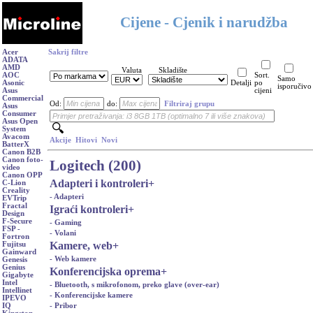
Cijene - Cjenik i narudžba
Acer
Sakrij filtre
ADATA
AMD
Valuta
Skladište
AOC
Sort.
Samo
Asonic
Detalji
po
isporučivo
Asus
cijeni
Commercial
Od:
do:
Filtriraj grupu
Asus
Consumer
Asus Open
System
Avacom
Akcije
Hitovi
Novi
BatterX
Canon B2B
Canon foto-
Logitech (200)
video
Canon OPP
Adapteri i kontroleri
+
C-Lion
Creality
- Adapteri
EVTrip
Fractal
Igraći kontroleri
+
Design
F-Secure
- Gaming
FSP -
- Volani
Fortron
Kamere, web
+
Fujitsu
Gainward
- Web kamere
Genesis
Genius
Konferencijska oprema
+
Gigabyte
Intel
- Bluetooth, s mikrofonom, preko glave (over-ear)
Intellinet
- Konferencijske kamere
IPEVO
- Pribor
IQ