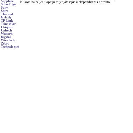
Sapphire
Klikom na željenu opciju mijenjate ispis u ekspandirani i obrnuto.
SolarEdge
Sony
Spire
Thermal
Grizzly
TP-Link
Trinasolar
Ubiquiti
Unitech
Western
Digital
WireTech
Zebra
Technologies