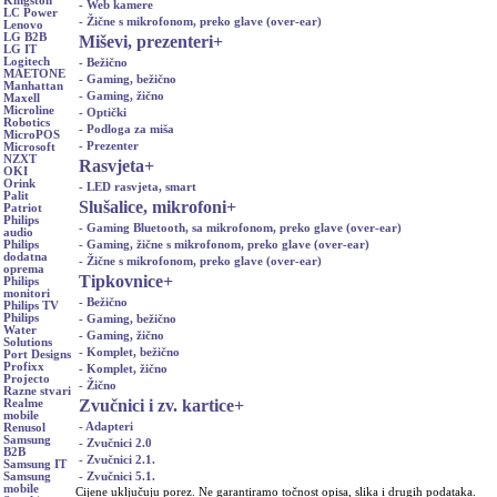
Kingston
- Web kamere
LC Power
- Žične s mikrofonom, preko glave (over-ear)
Lenovo
LG B2B
Miševi, prezenteri
+
LG IT
Logitech
- Bežično
MAETONE
- Gaming, bežično
Manhattan
- Gaming, žično
Maxell
Microline
- Optički
Robotics
- Podloga za miša
MicroPOS
- Prezenter
Microsoft
NZXT
Rasvjeta
+
OKI
Orink
- LED rasvjeta, smart
Palit
Slušalice, mikrofoni
+
Patriot
Philips
- Gaming Bluetooth, sa mikrofonom, preko glave (over-ear)
audio
- Gaming, žične s mikrofonom, preko glave (over-ear)
Philips
dodatna
- Žične s mikrofonom, preko glave (over-ear)
oprema
Tipkovnice
+
Philips
monitori
- Bežično
Philips TV
Philips
- Gaming, bežično
Water
- Gaming, žično
Solutions
- Komplet, bežično
Port Designs
Profixx
- Komplet, žično
Projecto
- Žično
Razne stvari
Zvučnici i zv. kartice
+
Realme
mobile
- Adapteri
Renusol
Samsung
- Zvučnici 2.0
B2B
- Zvučnici 2.1.
Samsung IT
- Zvučnici 5.1.
Samsung
mobile
Cijene uključuju porez. Ne garantiramo točnost opisa, slika i drugih podataka.