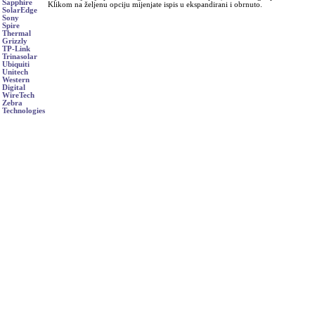
Sapphire
Klikom na željenu opciju mijenjate ispis u ekspandirani i obrnuto.
SolarEdge
Sony
Spire
Thermal
Grizzly
TP-Link
Trinasolar
Ubiquiti
Unitech
Western
Digital
WireTech
Zebra
Technologies