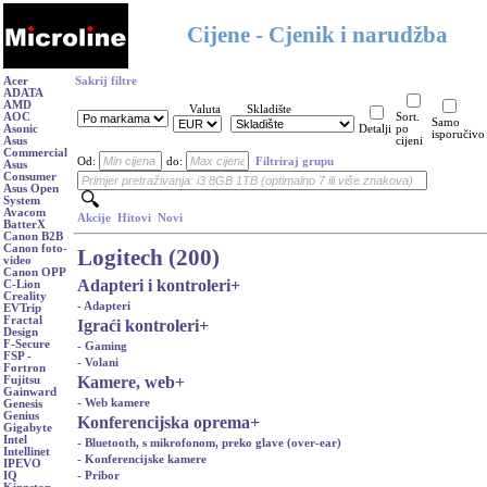
Cijene - Cjenik i narudžba
Acer
Sakrij filtre
ADATA
AMD
Valuta
Skladište
AOC
Sort.
Samo
Asonic
Detalji
po
isporučivo
Asus
cijeni
Commercial
Od:
do:
Filtriraj grupu
Asus
Consumer
Asus Open
System
Avacom
Akcije
Hitovi
Novi
BatterX
Canon B2B
Canon foto-
Logitech (200)
video
Canon OPP
Adapteri i kontroleri
+
C-Lion
Creality
- Adapteri
EVTrip
Fractal
Igraći kontroleri
+
Design
F-Secure
- Gaming
FSP -
- Volani
Fortron
Kamere, web
+
Fujitsu
Gainward
- Web kamere
Genesis
Genius
Konferencijska oprema
+
Gigabyte
Intel
- Bluetooth, s mikrofonom, preko glave (over-ear)
Intellinet
- Konferencijske kamere
IPEVO
- Pribor
IQ