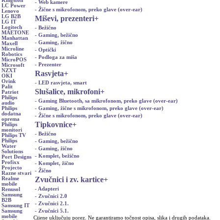
Kingston
- Web kamere
LC Power
- Žične s mikrofonom, preko glave (over-ear)
Lenovo
LG B2B
Miševi, prezenteri
+
LG IT
Logitech
- Bežično
MAETONE
- Gaming, bežično
Manhattan
- Gaming, žično
Maxell
Microline
- Optički
Robotics
- Podloga za miša
MicroPOS
- Prezenter
Microsoft
NZXT
Rasvjeta
+
OKI
Orink
- LED rasvjeta, smart
Palit
Slušalice, mikrofoni
+
Patriot
Philips
- Gaming Bluetooth, sa mikrofonom, preko glave (over-ear)
audio
- Gaming, žične s mikrofonom, preko glave (over-ear)
Philips
dodatna
- Žične s mikrofonom, preko glave (over-ear)
oprema
Tipkovnice
+
Philips
monitori
- Bežično
Philips TV
Philips
- Gaming, bežično
Water
- Gaming, žično
Solutions
- Komplet, bežično
Port Designs
Profixx
- Komplet, žično
Projecto
- Žično
Razne stvari
Zvučnici i zv. kartice
+
Realme
mobile
- Adapteri
Renusol
Samsung
- Zvučnici 2.0
B2B
- Zvučnici 2.1.
Samsung IT
- Zvučnici 5.1.
Samsung
mobile
Cijene uključuju porez. Ne garantiramo točnost opisa, slika i drugih podataka.