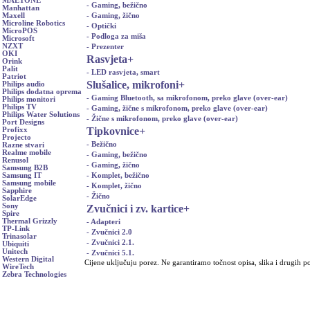
MAETONE
- Gaming, bežično
Manhattan
- Gaming, žično
Maxell
Microline Robotics
- Optički
MicroPOS
- Podloga za miša
Microsoft
NZXT
- Prezenter
OKI
Rasvjeta
+
Orink
Palit
- LED rasvjeta, smart
Patriot
Slušalice, mikrofoni
+
Philips audio
Philips dodatna oprema
- Gaming Bluetooth, sa mikrofonom, preko glave (over-ear)
Philips monitori
Philips TV
- Gaming, žične s mikrofonom, preko glave (over-ear)
Philips Water Solutions
- Žične s mikrofonom, preko glave (over-ear)
Port Designs
Tipkovnice
+
Profixx
Projecto
- Bežično
Razne stvari
Realme mobile
- Gaming, bežično
Renusol
- Gaming, žično
Samsung B2B
- Komplet, bežično
Samsung IT
Samsung mobile
- Komplet, žično
Sapphire
- Žično
SolarEdge
Sony
Zvučnici i zv. kartice
+
Spire
Thermal Grizzly
- Adapteri
TP-Link
- Zvučnici 2.0
Trinasolar
- Zvučnici 2.1.
Ubiquiti
Unitech
- Zvučnici 5.1.
Western Digital
Cijene uključuju porez. Ne garantiramo točnost opisa, slika i drugih p
WireTech
Zebra Technologies