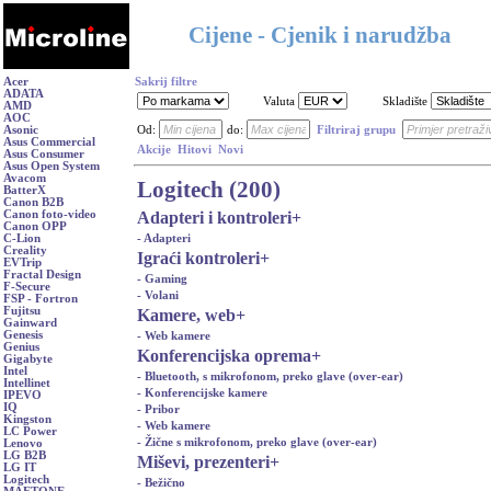
Cijene - Cjenik i narudžba
Acer
Sakrij filtre
ADATA
Valuta
Skladište
AMD
AOC
Asonic
Od:
do:
Filtriraj grupu
Asus Commercial
Akcije
Hitovi
Novi
Asus Consumer
Asus Open System
Avacom
Logitech (200)
BatterX
Canon B2B
Adapteri i kontroleri
+
Canon foto-video
Canon OPP
- Adapteri
C-Lion
Creality
Igraći kontroleri
+
EVTrip
Fractal Design
- Gaming
F-Secure
- Volani
FSP - Fortron
Fujitsu
Kamere, web
+
Gainward
Genesis
- Web kamere
Genius
Konferencijska oprema
+
Gigabyte
Intel
- Bluetooth, s mikrofonom, preko glave (over-ear)
Intellinet
- Konferencijske kamere
IPEVO
IQ
- Pribor
Kingston
- Web kamere
LC Power
- Žične s mikrofonom, preko glave (over-ear)
Lenovo
LG B2B
Miševi, prezenteri
+
LG IT
Logitech
- Bežično