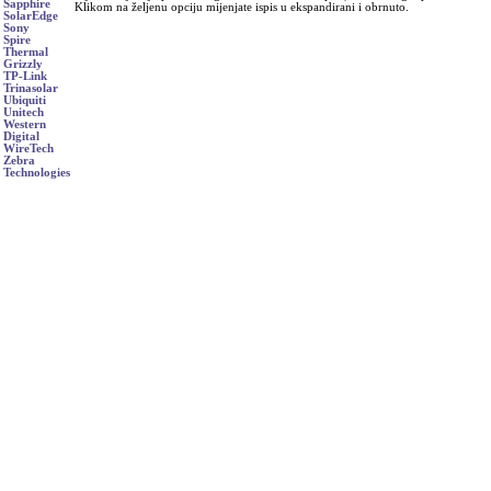
Sapphire
Klikom na željenu opciju mijenjate ispis u ekspandirani i obrnuto.
SolarEdge
Sony
Spire
Thermal
Grizzly
TP-Link
Trinasolar
Ubiquiti
Unitech
Western
Digital
WireTech
Zebra
Technologies