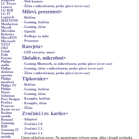
Kingston
- Web kamere
LC Power
- Žične s mikrofonom, preko glave (over-ear)
Lenovo
LG B2B
Miševi, prezenteri
+
LG IT
Logitech
- Bežično
MAETONE
- Gaming, bežično
Manhattan
- Gaming, žično
Maxell
Microline
- Optički
Robotics
- Podloga za miša
MicroPOS
- Prezenter
Microsoft
NZXT
Rasvjeta
+
OKI
Orink
- LED rasvjeta, smart
Palit
Slušalice, mikrofoni
+
Patriot
Philips
- Gaming Bluetooth, sa mikrofonom, preko glave (over-ear)
audio
- Gaming, žične s mikrofonom, preko glave (over-ear)
Philips
dodatna
- Žične s mikrofonom, preko glave (over-ear)
oprema
Tipkovnice
+
Philips
monitori
- Bežično
Philips TV
Philips
- Gaming, bežično
Water
- Gaming, žično
Solutions
- Komplet, bežično
Port Designs
Profixx
- Komplet, žično
Projecto
- Žično
Razne stvari
Zvučnici i zv. kartice
+
Realme
mobile
- Adapteri
Renusol
Samsung
- Zvučnici 2.0
B2B
- Zvučnici 2.1.
Samsung IT
- Zvučnici 5.1.
Samsung
mobile
Cijene uključuju porez. Ne garantiramo točnost opisa, slika i drugih podataka.