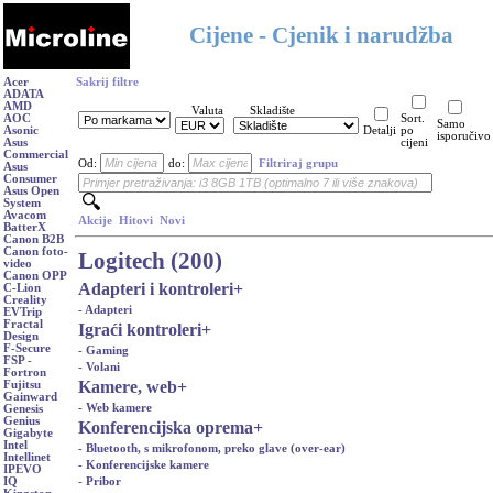
Cijene - Cjenik i narudžba
Acer
Sakrij filtre
ADATA
AMD
Valuta
Skladište
AOC
Sort.
Samo
Asonic
Detalji
po
isporučivo
Asus
cijeni
Commercial
Od:
do:
Filtriraj grupu
Asus
Consumer
Asus Open
System
Avacom
Akcije
Hitovi
Novi
BatterX
Canon B2B
Canon foto-
Logitech (200)
video
Canon OPP
Adapteri i kontroleri
+
C-Lion
Creality
- Adapteri
EVTrip
Fractal
Igraći kontroleri
+
Design
F-Secure
- Gaming
FSP -
- Volani
Fortron
Kamere, web
+
Fujitsu
Gainward
- Web kamere
Genesis
Genius
Konferencijska oprema
+
Gigabyte
Intel
- Bluetooth, s mikrofonom, preko glave (over-ear)
Intellinet
- Konferencijske kamere
IPEVO
- Pribor
IQ