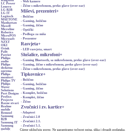
Kingston
- Web kamere
LC Power
- Žične s mikrofonom, preko glave (over-ear)
Lenovo
LG B2B
Miševi, prezenteri
+
LG IT
Logitech
- Bežično
MAETONE
- Gaming, bežično
Manhattan
- Gaming, žično
Maxell
Microline
- Optički
Robotics
- Podloga za miša
MicroPOS
- Prezenter
Microsoft
NZXT
Rasvjeta
+
OKI
Orink
- LED rasvjeta, smart
Palit
Slušalice, mikrofoni
+
Patriot
Philips
- Gaming Bluetooth, sa mikrofonom, preko glave (over-ear)
audio
- Gaming, žične s mikrofonom, preko glave (over-ear)
Philips
dodatna
- Žične s mikrofonom, preko glave (over-ear)
oprema
Tipkovnice
+
Philips
monitori
- Bežično
Philips TV
Philips
- Gaming, bežično
Water
- Gaming, žično
Solutions
- Komplet, bežično
Port Designs
Profixx
- Komplet, žično
Projecto
- Žično
Razne stvari
Zvučnici i zv. kartice
+
Realme
mobile
- Adapteri
Renusol
Samsung
- Zvučnici 2.0
B2B
- Zvučnici 2.1.
Samsung IT
- Zvučnici 5.1.
Samsung
mobile
Cijene uključuju porez. Ne garantiramo točnost opisa, slika i drugih podataka.