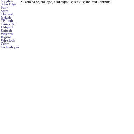
Sapphire
Klikom na željenu opciju mijenjate ispis u ekspandirani i obrnuto.
SolarEdge
Sony
Spire
Thermal
Grizzly
TP-Link
Trinasolar
Ubiquiti
Unitech
Western
Digital
WireTech
Zebra
Technologies