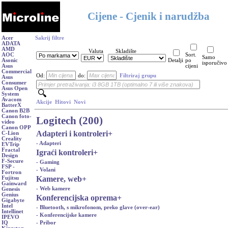
Cijene - Cjenik i narudžba
Acer
Sakrij filtre
ADATA
AMD
Valuta
Skladište
AOC
Sort.
Samo
Asonic
Detalji
po
isporučivo
Asus
cijeni
Commercial
Od:
do:
Filtriraj grupu
Asus
Consumer
Asus Open
System
Avacom
Akcije
Hitovi
Novi
BatterX
Canon B2B
Canon foto-
Logitech (200)
video
Canon OPP
Adapteri i kontroleri
+
C-Lion
Creality
- Adapteri
EVTrip
Fractal
Igraći kontroleri
+
Design
F-Secure
- Gaming
FSP -
- Volani
Fortron
Kamere, web
+
Fujitsu
Gainward
- Web kamere
Genesis
Genius
Konferencijska oprema
+
Gigabyte
Intel
- Bluetooth, s mikrofonom, preko glave (over-ear)
Intellinet
- Konferencijske kamere
IPEVO
- Pribor
IQ