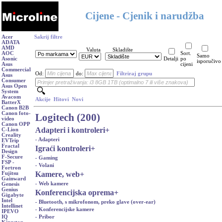
Cijene - Cjenik i narudžba
Acer
Sakrij filtre
ADATA
AMD
Valuta
Skladište
AOC
Sort.
Samo
Asonic
Detalji
po
isporučivo
Asus
cijeni
Commercial
Od:
do:
Filtriraj grupu
Asus
Consumer
Asus Open
System
Avacom
Akcije
Hitovi
Novi
BatterX
Canon B2B
Canon foto-
Logitech (200)
video
Canon OPP
Adapteri i kontroleri
+
C-Lion
Creality
- Adapteri
EVTrip
Fractal
Igraći kontroleri
+
Design
F-Secure
- Gaming
FSP -
- Volani
Fortron
Kamere, web
+
Fujitsu
Gainward
- Web kamere
Genesis
Genius
Konferencijska oprema
+
Gigabyte
Intel
- Bluetooth, s mikrofonom, preko glave (over-ear)
Intellinet
- Konferencijske kamere
IPEVO
- Pribor
IQ