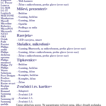
Kingston
- Web kamere
LC Power
- Žične s mikrofonom, preko glave (over-ear)
Lenovo
LG B2B
Miševi, prezenteri
+
LG IT
Logitech
- Bežično
MAETONE
- Gaming, bežično
Manhattan
- Gaming, žično
Maxell
Microline
- Optički
Robotics
- Podloga za miša
MicroPOS
- Prezenter
Microsoft
NZXT
Rasvjeta
+
OKI
Orink
- LED rasvjeta, smart
Palit
Slušalice, mikrofoni
+
Patriot
Philips
- Gaming Bluetooth, sa mikrofonom, preko glave (over-ear)
audio
- Gaming, žične s mikrofonom, preko glave (over-ear)
Philips
dodatna
- Žične s mikrofonom, preko glave (over-ear)
oprema
Tipkovnice
+
Philips
monitori
- Bežično
Philips TV
Philips
- Gaming, bežično
Water
- Gaming, žično
Solutions
- Komplet, bežično
Port Designs
Profixx
- Komplet, žično
Projecto
- Žično
Razne stvari
Zvučnici i zv. kartice
+
Realme
mobile
- Adapteri
Renusol
Samsung
- Zvučnici 2.0
B2B
- Zvučnici 2.1.
Samsung IT
- Zvučnici 5.1.
Samsung
mobile
Cijene uključuju porez. Ne garantiramo točnost opisa, slika i drugih podataka.