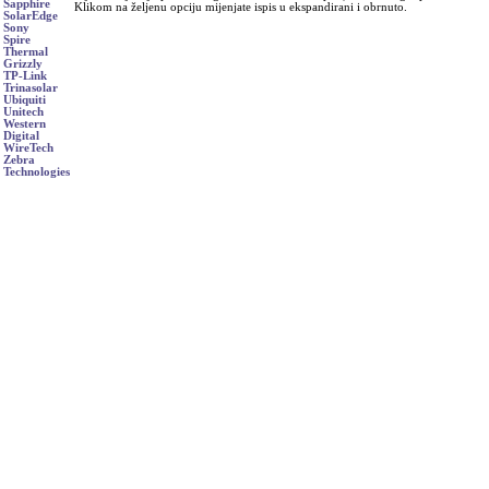
Sapphire
Klikom na željenu opciju mijenjate ispis u ekspandirani i obrnuto.
SolarEdge
Sony
Spire
Thermal
Grizzly
TP-Link
Trinasolar
Ubiquiti
Unitech
Western
Digital
WireTech
Zebra
Technologies