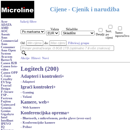
Cijene - Cjenik i narudžba
Acer
Sakrij filtre
ADATA
AMD
Valuta
Skladište
AOC
Sort.
Samo
Asonic
Detalji
po
isporučivo
Asus
cijeni
Commercial
Od:
do:
Filtriraj grupu
Asus
Consumer
Asus Open
System
Avacom
Akcije
Hitovi
Novi
BatterX
Canon B2B
Canon foto-
Logitech (200)
video
Canon OPP
Adapteri i kontroleri
+
C-Lion
Creality
- Adapteri
EVTrip
Fractal
Igraći kontroleri
+
Design
F-Secure
- Gaming
FSP -
- Volani
Fortron
Kamere, web
+
Fujitsu
Gainward
- Web kamere
Genesis
Genius
Konferencijska oprema
+
Gigabyte
Intel
- Bluetooth, s mikrofonom, preko glave (over-ear)
Intellinet
- Konferencijske kamere
IPEVO
- Pribor
IQ