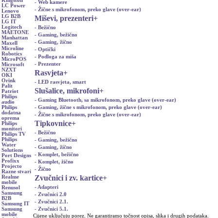
Kingston
- Web kamere
LC Power
- Žične s mikrofonom, preko glave (over-ear)
Lenovo
LG B2B
Miševi, prezenteri
+
LG IT
Logitech
- Bežično
MAETONE
- Gaming, bežično
Manhattan
- Gaming, žično
Maxell
Microline
- Optički
Robotics
- Podloga za miša
MicroPOS
- Prezenter
Microsoft
NZXT
Rasvjeta
+
OKI
Orink
- LED rasvjeta, smart
Palit
Slušalice, mikrofoni
+
Patriot
Philips
- Gaming Bluetooth, sa mikrofonom, preko glave (over-ear)
audio
- Gaming, žične s mikrofonom, preko glave (over-ear)
Philips
dodatna
- Žične s mikrofonom, preko glave (over-ear)
oprema
Tipkovnice
+
Philips
monitori
- Bežično
Philips TV
Philips
- Gaming, bežično
Water
- Gaming, žično
Solutions
- Komplet, bežično
Port Designs
Profixx
- Komplet, žično
Projecto
- Žično
Razne stvari
Zvučnici i zv. kartice
+
Realme
mobile
- Adapteri
Renusol
Samsung
- Zvučnici 2.0
B2B
- Zvučnici 2.1.
Samsung IT
- Zvučnici 5.1.
Samsung
mobile
Cijene uključuju porez. Ne garantiramo točnost opisa, slika i drugih podataka.