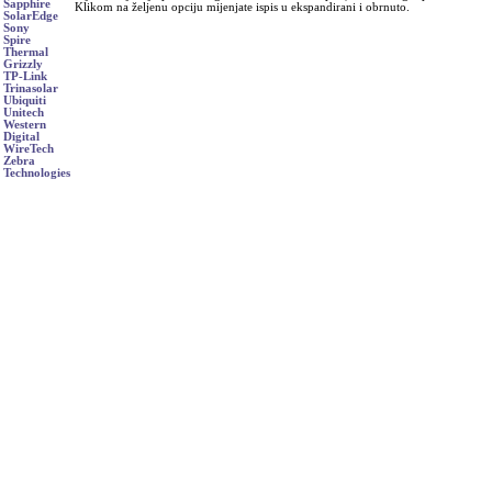
Sapphire
Klikom na željenu opciju mijenjate ispis u ekspandirani i obrnuto.
SolarEdge
Sony
Spire
Thermal
Grizzly
TP-Link
Trinasolar
Ubiquiti
Unitech
Western
Digital
WireTech
Zebra
Technologies