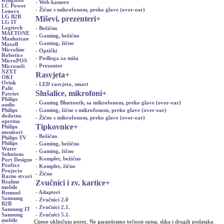
Kingston
- Web kamere
LC Power
- Žične s mikrofonom, preko glave (over-ear)
Lenovo
LG B2B
Miševi, prezenteri
+
LG IT
Logitech
- Bežično
MAETONE
- Gaming, bežično
Manhattan
- Gaming, žično
Maxell
Microline
- Optički
Robotics
- Podloga za miša
MicroPOS
- Prezenter
Microsoft
NZXT
Rasvjeta
+
OKI
Orink
- LED rasvjeta, smart
Palit
Slušalice, mikrofoni
+
Patriot
Philips
- Gaming Bluetooth, sa mikrofonom, preko glave (over-ear)
audio
- Gaming, žične s mikrofonom, preko glave (over-ear)
Philips
dodatna
- Žične s mikrofonom, preko glave (over-ear)
oprema
Tipkovnice
+
Philips
monitori
- Bežično
Philips TV
Philips
- Gaming, bežično
Water
- Gaming, žično
Solutions
- Komplet, bežično
Port Designs
Profixx
- Komplet, žično
Projecto
- Žično
Razne stvari
Zvučnici i zv. kartice
+
Realme
mobile
- Adapteri
Renusol
Samsung
- Zvučnici 2.0
B2B
- Zvučnici 2.1.
Samsung IT
- Zvučnici 5.1.
Samsung
mobile
Cijene uključuju porez. Ne garantiramo točnost opisa, slika i drugih podataka.