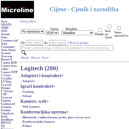
Cijene - Cjenik i narudžba
Acer
Sakrij filtre
ADATA
AMD
Valuta
Skladište
AOC
Sort.
Samo
Asonic
Detalji
po
isporučivo
Asus
cijeni
Commercial
Od:
do:
Filtriraj grupu
Asus
Consumer
Asus Open
System
Avacom
Akcije
Hitovi
Novi
BatterX
Canon B2B
Canon foto-
Logitech (200)
video
Canon OPP
Adapteri i kontroleri
+
C-Lion
Creality
- Adapteri
EVTrip
Fractal
Igraći kontroleri
+
Design
F-Secure
- Gaming
FSP -
- Volani
Fortron
Kamere, web
+
Fujitsu
Gainward
- Web kamere
Genesis
Genius
Konferencijska oprema
+
Gigabyte
Intel
- Bluetooth, s mikrofonom, preko glave (over-ear)
Intellinet
- Konferencijske kamere
IPEVO
- Pribor
IQ