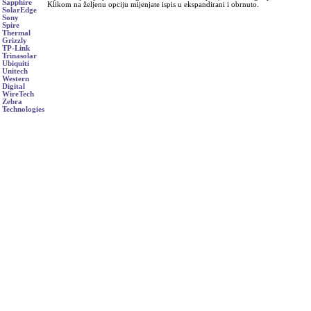
Sapphire
Klikom na željenu opciju mijenjate ispis u ekspandirani i obrnuto.
SolarEdge
Sony
Spire
Thermal
Grizzly
TP-Link
Trinasolar
Ubiquiti
Unitech
Western
Digital
WireTech
Zebra
Technologies