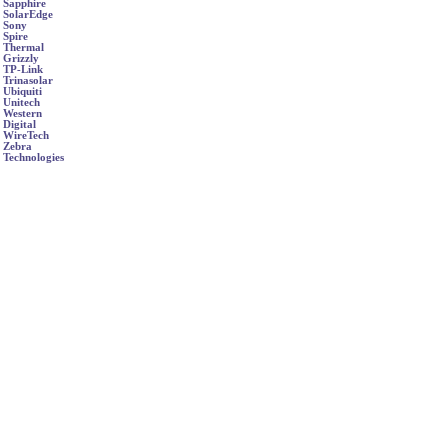
Sapphire
SolarEdge
Sony
Spire
Thermal
Grizzly
TP-Link
Trinasolar
Ubiquiti
Unitech
Western
Digital
WireTech
Zebra
Technologies