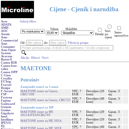
Cijene - Cjenik i narudžba
Acer
Sakrij filtre
ADATA
AMD
Valuta
Skladište
AOC
Sort.
Samo
Asonic
Detalji
po
isporučivo
Asus
cijeni
Commercial
Od:
do:
Filtriraj grupu
Asus
Consumer
Asus Open
System
Avacom
Akcije
Hitovi
Novi
BatterX
Canon B2B
Canon foto-
MAETONE
video
Canon OPP
C-Lion
Creality
Potrošni
+
EVTrip
Fractal
Zamjenski toneri za Canon
Design
MAETONE toner za Canon,
VPC: ?
Dovoljno (20
Garan. 3
F-Secure
CRG719H
EUR
kom)
mj.
FSP -
Fortron
VPC: ?
Dovoljno (40
Garan. 3
MAETONE toner za Canon, CRG725
Fujitsu
EUR
kom)
mj.
Gainward
Genesis
Zamjenski toneri za HP
Genius
MAETONE toner za HP,
VPC: ?
Dovoljno (29
Garan. 3
Gigabyte
2612A/FX10/CRG703
EUR
kom)
mj.
Intel
VPC: ?
Dovoljno (20
Garan. 3
Intellinet
MAETONE toner za HP, 505A
EUR
kom)
mj.
IPEVO
IQ
VPC: ?
Dovoljno (40
Garan. 3
MAETONE toner za HP, 505X