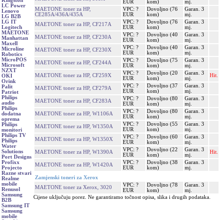
Kingston
EUR
kom)
mj.
LC Power
MAETONE toner za HP,
VPC: ?
Dovoljno (76
Garan. 3
Lenovo
CE285A/436A/435A
EUR
kom)
mj.
LG B2B
VPC: ?
Dovoljno (76
Garan. 3
LG IT
MAETONE toner za HP, CF217A
EUR
kom)
mj.
Logitech
MAETONE
VPC: ?
Dovoljno (40
Garan. 3
MAETONE toner za HP, CF230A
Manhattan
EUR
kom)
mj.
Maxell
VPC: ?
Dovoljno (40
Garan. 3
Microline
MAETONE toner za HP, CF230X
EUR
kom)
mj.
Robotics
MicroPOS
VPC: ?
Dovoljno (75
Garan. 3
MAETONE toner za HP, CF244A
Microsoft
EUR
kom)
mj.
NZXT
VPC: ?
Dovoljno (20
Garan. 3
MAETONE toner za HP, CF259X
Hit.
OKI
EUR
kom)
mj.
Orink
VPC: ?
Dovoljno (37
Garan. 3
Palit
MAETONE toner za HP, CF279A
EUR
kom)
mj.
Patriot
Philips
VPC: ?
Dovoljno (80
Garan. 3
MAETONE toner za HP, CF283A
audio
EUR
kom)
mj.
Philips
VPC: ?
Dovoljno (80
Garan. 3
MAETONE toner za HP, W1106A
dodatna
EUR
kom)
mj.
oprema
VPC: ?
Dovoljno (55
Garan. 3
Philips
MAETONE toner za HP, W1350A
EUR
kom)
mj.
monitori
Philips TV
VPC: ?
Dovoljno (60
Garan. 3
MAETONE toner za HP, W1350X
Philips
EUR
kom)
mj.
Water
VPC: ?
Dovoljno (22
Garan. 3
Solutions
MAETONE toner za HP, W1390A
Hit.
EUR
kom)
mj.
Port Designs
VPC: ?
Dovoljno (38
Garan. 3
Profixx
MAETONE toner za HP, W1420A
EUR
kom)
mj.
Projecto
Razne stvari
Zamjenski toneri za Xerox
Realme
mobile
VPC: ?
Dovoljno (78
Garan. 3
MAETONE toner za Xerox, 3020
Renusol
EUR
kom)
mj.
Samsung
Cijene uključuju porez. Ne garantiramo točnost opisa, slika i drugih podataka.
B2B
Samsung IT
Samsung
mobile