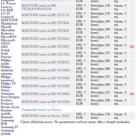
Kingston
EUR
kom)
mj.
LC Power
MAETONE toner za HP,
VPC: ?
Dovoljno (76
Garan. 3
Lenovo
CE285A/436A/435A
EUR
kom)
mj.
LG B2B
VPC: ?
Dovoljno (76
Garan. 3
LG IT
MAETONE toner za HP, CF217A
EUR
kom)
mj.
Logitech
MAETONE
VPC: ?
Dovoljno (40
Garan. 3
MAETONE toner za HP, CF230A
Manhattan
EUR
kom)
mj.
Maxell
VPC: ?
Dovoljno (40
Garan. 3
Microline
MAETONE toner za HP, CF230X
EUR
kom)
mj.
Robotics
MicroPOS
VPC: ?
Dovoljno (75
Garan. 3
MAETONE toner za HP, CF244A
Microsoft
EUR
kom)
mj.
NZXT
VPC: ?
Dovoljno (20
Garan. 3
MAETONE toner za HP, CF259X
Hit.
OKI
EUR
kom)
mj.
Orink
VPC: ?
Dovoljno (37
Garan. 3
Palit
MAETONE toner za HP, CF279A
EUR
kom)
mj.
Patriot
Philips
VPC: ?
Dovoljno (80
Garan. 3
MAETONE toner za HP, CF283A
audio
EUR
kom)
mj.
Philips
VPC: ?
Dovoljno (80
Garan. 3
MAETONE toner za HP, W1106A
dodatna
EUR
kom)
mj.
oprema
VPC: ?
Dovoljno (55
Garan. 3
Philips
MAETONE toner za HP, W1350A
EUR
kom)
mj.
monitori
Philips TV
VPC: ?
Dovoljno (60
Garan. 3
MAETONE toner za HP, W1350X
Philips
EUR
kom)
mj.
Water
VPC: ?
Dovoljno (22
Garan. 3
Solutions
MAETONE toner za HP, W1390A
Hit.
EUR
kom)
mj.
Port Designs
VPC: ?
Dovoljno (38
Garan. 3
Profixx
MAETONE toner za HP, W1420A
EUR
kom)
mj.
Projecto
Razne stvari
Zamjenski toneri za Xerox
Realme
mobile
VPC: ?
Dovoljno (78
Garan. 3
MAETONE toner za Xerox, 3020
Renusol
EUR
kom)
mj.
Samsung
Cijene uključuju porez. Ne garantiramo točnost opisa, slika i drugih podataka.
B2B
Samsung IT
Samsung
mobile