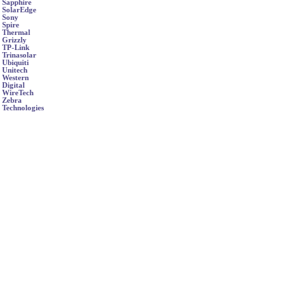
Sapphire
SolarEdge
Sony
Spire
Thermal
Grizzly
TP-Link
Trinasolar
Ubiquiti
Unitech
Western
Digital
WireTech
Zebra
Technologies