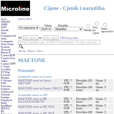
Cijene - Cjenik i narudžba
Acer
Sakrij filtre
ADATA
AMD
Valuta
Skladište
AOC
Sort.
Samo
Asonic
Detalji
po
isporučivo
Asus
cijeni
Commercial
Od:
do:
Filtriraj grupu
Asus
Consumer
Asus Open
System
Avacom
Akcije
Hitovi
Novi
BatterX
Canon B2B
Canon foto-
MAETONE
video
Canon OPP
C-Lion
Creality
Potrošni
+
EVTrip
Fractal
Zamjenski toneri za Canon
Design
MAETONE toner za Canon,
VPC: ?
Dovoljno (20
Garan. 3
F-Secure
CRG719H
EUR
kom)
mj.
FSP -
Fortron
VPC: ?
Dovoljno (40
Garan. 3
MAETONE toner za Canon, CRG725
Fujitsu
EUR
kom)
mj.
Gainward
Genesis
Zamjenski toneri za HP
Genius
MAETONE toner za HP,
VPC: ?
Dovoljno (29
Garan. 3
Gigabyte
2612A/FX10/CRG703
EUR
kom)
mj.
Intel
VPC: ?
Dovoljno (20
Garan. 3
Intellinet
MAETONE toner za HP, 505A
EUR
kom)
mj.
IPEVO
IQ
VPC: ?
Dovoljno (40
Garan. 3
MAETONE toner za HP, 505X