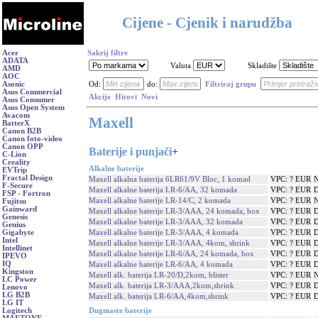
Cijene - Cjenik i narudžba
Acer
Sakrij filtre
ADATA
Valuta
Skladište
AMD
AOC
Asonic
Od:
do:
Filtriraj grupu
Asus Commercial
Akcije
Hitovi
Novi
Asus Consumer
Asus Open System
Avacom
Maxell
BatterX
Canon B2B
Canon foto-video
Canon OPP
Baterije i punjači
+
C-Lion
Creality
Alkalne baterije
EVTrip
Fractal Design
Maxell alkalna baterija 6LR61/9V Bloc, 1 komad
VPC: ? EUR
N
F-Secure
Maxell alkalne baterija LR-6/AA, 32 komada
VPC: ? EUR
D
FSP - Fortron
Maxell alkalne baterije LR-14/C, 2 komada
VPC: ? EUR
N
Fujitsu
Gainward
Maxell alkalne baterije LR-3/AAA, 24 komada, box
VPC: ? EUR
D
Genesis
Maxell alkalne baterije LR-3/AAA, 32 komada
VPC: ? EUR
D
Genius
Maxell alkalne baterije LR-3/AAA, 4 komada
VPC: ? EUR
D
Gigabyte
Intel
Maxell alkalne baterije LR-3/AAA, 4kom, shrink
VPC: ? EUR
D
Intellinet
Maxell alkalne baterije LR-6/AA, 24 komada, box
VPC: ? EUR
D
IPEVO
IQ
Maxell alkalne baterije LR-6/AA, 4 komada
VPC: ? EUR
D
Kingston
Maxell alk. baterija LR-20/D,2kom, blister
VPC: ? EUR
N
LC Power
Maxell alk. baterija LR-3/AAA,2kom,shrink
VPC: ? EUR
D
Lenovo
LG B2B
Maxell alk. baterija LR-6/AA,4kom,shrink
VPC: ? EUR
D
LG IT
Dugmaste baterije
Logitech