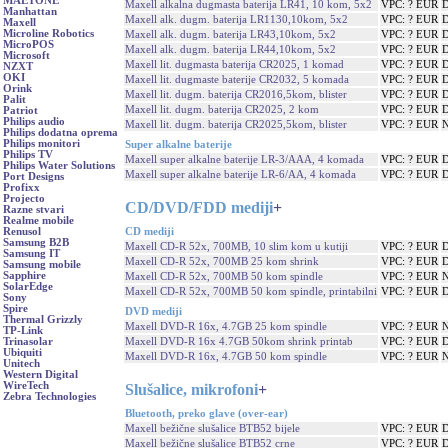
MAETONE
Maxell alkalna dugmasta baterija LR41, 10 kom, 5x2
VPC: ? EUR
D
Manhattan
Maxell alk. dugm. baterija LR1130,10kom, 5x2
VPC: ? EUR
D
Maxell
Microline Robotics
Maxell alk. dugm. baterija LR43,10kom, 5x2
VPC: ? EUR
D
MicroPOS
Maxell alk. dugm. baterija LR44,10kom, 5x2
VPC: ? EUR
D
Microsoft
Maxell lit. dugmasta baterija CR2025, 1 komad
VPC: ? EUR
D
NZXT
OKI
Maxell lit. dugmaste baterije CR2032, 5 komada
VPC: ? EUR
D
Orink
Maxell lit. dugm. baterija CR2016,5kom, blister
VPC: ? EUR
D
Palit
Maxell lit. dugm. baterija CR2025, 2 kom
VPC: ? EUR
D
Patriot
Philips audio
Maxell lit. dugm. baterija CR2025,5kom, blister
VPC: ? EUR
N
Philips dodatna oprema
Philips monitori
Super alkalne baterije
Philips TV
Maxell super alkalne baterije LR-3/AAA, 4 komada
VPC: ? EUR
D
Philips Water Solutions
Maxell super alkalne baterije LR-6/AA, 4 komada
VPC: ? EUR
D
Port Designs
Profixx
Projecto
CD/DVD/FDD mediji
+
Razne stvari
Realme mobile
CD mediji
Renusol
Samsung B2B
Maxell CD-R 52x, 700MB, 10 slim kom u kutiji
VPC: ? EUR
D
Samsung IT
Maxell CD-R 52x, 700MB 25 kom shrink
VPC: ? EUR
D
Samsung mobile
Sapphire
Maxell CD-R 52x, 700MB 50 kom spindle
VPC: ? EUR
N
SolarEdge
Maxell CD-R 52x, 700MB 50 kom spindle, printabilni
VPC: ? EUR
D
Sony
Spire
DVD mediji
Thermal Grizzly
Maxell DVD-R 16x, 4.7GB 25 kom spindle
VPC: ? EUR
N
TP-Link
Maxell DVD-R 16x 4.7GB 50kom shrink printab
VPC: ? EUR
D
Trinasolar
Ubiquiti
Maxell DVD-R 16x, 4.7GB 50 kom spindle
VPC: ? EUR
N
Unitech
Western Digital
WireTech
Slušalice, mikrofoni
+
Zebra Technologies
Bluetooth, preko glave (over-ear)
Maxell bežične slušalice BTB52 bijele
VPC: ? EUR
D
Maxell bežične slušalice BTB52 crne
VPC: ? EUR
D