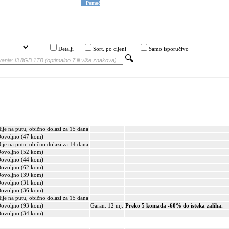
Pomoć
Detalji
Sort. po cijeni
Samo isporučivo
ije na putu, obično dolazi za 15 dana
ovoljno (47 kom)
ije na putu, obično dolazi za 14 dana
ovoljno (52 kom)
ovoljno (44 kom)
ovoljno (62 kom)
ovoljno (39 kom)
ovoljno (31 kom)
ovoljno (36 kom)
ije na putu, obično dolazi za 15 dana
ovoljno (93 kom)
Garan. 12 mj.
Preko 5 komada -60% do isteka zaliha.
ovoljno (34 kom)