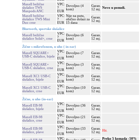
Maxell bežične
VPC:
Dovoljno (4
Garan.
slušalice TWS
?
Novo u ponudi.
kom)
12 mj.
Maxpods ANC
EUR
Maxell bežične
VPC:
Nije na putu,
Garan.
slušalice TWS Mini
?
obično dolazi za
12 mj.
Duo crne
EUR
15 dana
Bluetooth, sportske slušalice
VPC:
Maxell bežične
Dovoljno (6
Garan.
?
slušalice Solid+, crne
kom)
12 mj.
EUR
Žične s mikrofonom, u uho ( in-ear)
VPC:
Maxell SQUARE+
Dovoljno (7
Garan.
?
USB-C slušalice, bijele
kom)
12 mj.
EUR
VPC:
Maxell SQUARE+
Dovoljno (3
Garan.
?
USB-C slušalice, crne
kom)
12 mj.
EUR
VPC:
Maxell XC1 USB-C
Dovoljno (9
Garan.
?
slušalice, bijele
kom)
12 mj.
EUR
VPC:
Maxell XC1 USB-C
Dovoljno (10
Garan.
?
slušalice, crne
kom)
12 mj.
EUR
Žične, u uho (in-ear)
VPC:
Maxell EB-98
Dovoljno (36
Garan.
?
slušalice, bijele
kom)
12 mj.
EUR
VPC:
Maxell EB-98
Dovoljno (21
Garan.
?
slušalice, crne
kom)
12 mj.
EUR
VPC:
Maxell EB-98
Dovoljno (33
Garan.
?
Hit.
slušalice, plave
kom)
12 mj.
EUR
VPC:
Preko 5 komada -50%