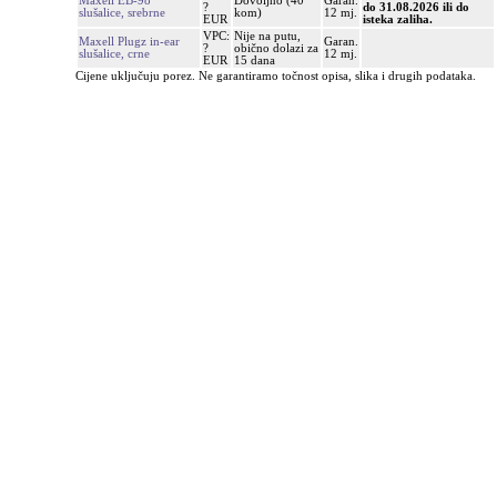
Maxell EB-98
Dovoljno (40
Garan.
?
do 31.08.2026 ili do
slušalice, srebrne
kom)
12 mj.
EUR
isteka zaliha.
VPC:
Nije na putu,
Maxell Plugz in-ear
Garan.
?
obično dolazi za
slušalice, crne
12 mj.
EUR
15 dana
Cijene uključuju porez. Ne garantiramo točnost opisa, slika i drugih podataka.