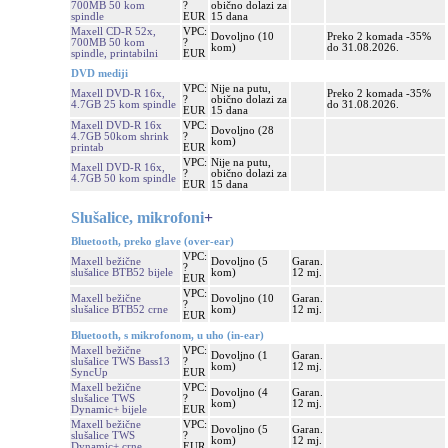
700MB 50 kom
?
obično dolazi za
spindle
EUR
15 dana
Maxell CD-R 52x,
VPC:
Dovoljno (10
Preko 2 komada -35%
700MB 50 kom
?
kom)
do 31.08.2026.
spindle, printabilni
EUR
DVD mediji
VPC:
Nije na putu,
Maxell DVD-R 16x,
Preko 2 komada -35%
?
obično dolazi za
4.7GB 25 kom spindle
do 31.08.2026.
EUR
15 dana
Maxell DVD-R 16x
VPC:
Dovoljno (28
4.7GB 50kom shrink
?
kom)
printab
EUR
VPC:
Nije na putu,
Maxell DVD-R 16x,
?
obično dolazi za
4.7GB 50 kom spindle
EUR
15 dana
Slušalice, mikrofoni
+
Bluetooth, preko glave (over-ear)
VPC:
Maxell bežične
Dovoljno (5
Garan.
?
slušalice BTB52 bijele
kom)
12 mj.
EUR
VPC:
Maxell bežične
Dovoljno (10
Garan.
?
slušalice BTB52 crne
kom)
12 mj.
EUR
Bluetooth, s mikrofonom, u uho (in-ear)
Maxell bežične
VPC:
Dovoljno (1
Garan.
slušalice TWS Bass13
?
kom)
12 mj.
SyncUp
EUR
Maxell bežične
VPC:
Dovoljno (4
Garan.
slušalice TWS
?
kom)
12 mj.
Dynamic+ bijele
EUR
Maxell bežične
VPC:
Dovoljno (5
Garan.
slušalice TWS
?
kom)
12 mj.
Dynamic+ crne
EUR