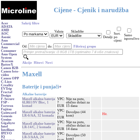
Cijene - Cjenik i narudžba
Acer
Sakrij filtre
ADATA
AMD
Valuta
Skladište
AOC
Sort.
Samo
Asonic
Detalji
po
isporučivo
Asus
cijeni
Commercial
Od:
do:
Filtriraj grupu
Asus
Consumer
Asus Open
System
Avacom
Akcije
Hitovi
Novi
BatterX
Canon B2B
Canon foto-
Maxell
video
Canon OPP
C-Lion
Creality
Baterije i punjači
+
EVTrip
Fractal
Alkalne baterije
Design
Maxell alkalna baterija
VPC:
Nije na putu,
F-Secure
6LR61/9V Bloc, 1
?
obično dolazi za
FSP -
komad
EUR
15 dana
Fortron
Fujitsu
VPC:
Maxell alkalne baterija
Dovoljno (44
Gainward
?
Hit.
LR-6/AA, 32 komada
kom)
Genesis
EUR
Genius
VPC:
Nije na putu,
Gigabyte
Maxell alkalne baterije
?
obično dolazi za
Intel
LR-14/C, 2 komada
EUR
14 dana
Intellinet
IPEVO
Maxell alkalne baterije
VPC:
Dovoljno (50
IQ
LR-3/AAA, 24
?
kom)