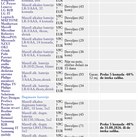
Kingston
komada, box
EUR
LC Power
Maxell alkalne baterije
VPC:
Dovoljno (43
Lenovo
LR-3/AAA, 32
?
kom)
LG B2B
komada
EUR
LG IT
VPC:
Logitech
Maxell alkalne baterije
Dovoljno (62
?
MAETONE
LR-3/AAA, 4 komada
kom)
EUR
Manhattan
Maxell
Maxell alkalne baterije
VPC:
Dovoljno (39
Microline
LR-3/AAA, 4kom,
?
kom)
Robotics
shrink
EUR
MicroPOS
Maxell alkalne baterije
VPC:
Dovoljno (29
Microsoft
LR-6/AA, 24 komada,
?
kom)
NZXT
box
EUR
OKI
VPC:
Orink
Maxell alkalne baterije
Dovoljno (36
?
Palit
LR-6/AA, 4 komada
kom)
EUR
Patriot
Philips
VPC:
Nije na putu,
Maxell alk. baterija
audio
?
obično dolazi za
LR-20/D,2kom, blister
Philips
EUR
15 dana
dodatna
Maxell alk. baterija
VPC:
oprema
Dovoljno (93
Garan.
Preko 5 komada -60%
LR-
?
Philips
kom)
12 mj.
do isteka zaliha.
3/AAA,2kom,shrink
EUR
monitori
VPC:
Philips TV
Maxell alk. baterija
Dovoljno (34
?
Philips
LR-6/AA,4kom,shrink
kom)
EUR
Water
Solutions
Dugmaste baterije
Port Designs
Profixx
Maxell alkalna
VPC:
Dovoljno (16
Projecto
dugmasta baterija
?
kom)
Razne stvari
LR41, 10 kom, 5x2
EUR
Realme
Maxell alk. dugm.
VPC:
Dovoljno (45
mobile
baterija
?
kom)
Renusol
LR1130,10kom, 5x2
EUR
Samsung
Maxell alk. dugm.
VPC:
Preko 5 komada -40%
B2B
Dovoljno (71
baterija LR43,10kom,
?
do 31.08.2026. ili do
Samsung IT
kom)
5x2
EUR
isteka zaliha.
Samsung
mobile
Maxell alk. dugm.
VPC: