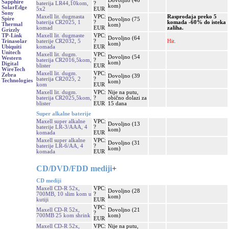
Dovoljno (46
Sapphire
baterija LR44,10kom,
?
kom)
SolarEdge
5x2
EUR
Sony
Maxell lit. dugmasta
VPC:
Rasprodaja preko 5
Spire
Dovoljno (75
baterija CR2025, 1
?
komada -60% do isteka
Thermal
kom)
komad
EUR
zaliha.
Grizzly
Maxell lit. dugmaste
VPC:
TP-Link
Dovoljno (64
baterije CR2032, 5
?
Hit.
Trinasolar
kom)
komada
EUR
Ubiquiti
Unitech
Maxell lit. dugm.
VPC:
Dovoljno (54
Western
baterija CR2016,5kom,
?
kom)
Digital
blister
EUR
WireTech
Maxell lit. dugm.
VPC:
Zebra
Dovoljno (39
baterija CR2025, 2
?
Technologies
kom)
kom
EUR
Maxell lit. dugm.
VPC:
Nije na putu,
baterija CR2025,5kom,
?
obično dolazi za
blister
EUR
15 dana
Super alkalne baterije
Maxell super alkalne
VPC:
Dovoljno (13
baterije LR-3/AAA, 4
?
kom)
komada
EUR
Maxell super alkalne
VPC:
Dovoljno (31
baterije LR-6/AA, 4
?
kom)
komada
EUR
CD/DVD/FDD mediji
+
CD mediji
Maxell CD-R 52x,
VPC:
Dovoljno (28
700MB, 10 slim kom u
?
kom)
kutiji
EUR
VPC:
Maxell CD-R 52x,
Dovoljno (21
?
700MB 25 kom shrink
kom)
EUR
Maxell CD-R 52x,
VPC:
Nije na putu,