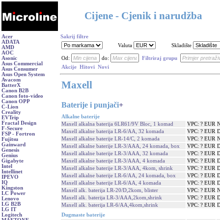
Cijene - Cjenik i narudžba
Acer
Sakrij filtre
ADATA
Valuta
Skladište
AMD
AOC
Asonic
Od:
do:
Filtriraj grupu
Asus Commercial
Akcije
Hitovi
Novi
Asus Consumer
Asus Open System
Avacom
Maxell
BatterX
Canon B2B
Canon foto-video
Canon OPP
Baterije i punjači
+
C-Lion
Creality
Alkalne baterije
EVTrip
Fractal Design
Maxell alkalna baterija 6LR61/9V Bloc, 1 komad
VPC: ? EUR
N
F-Secure
Maxell alkalne baterija LR-6/AA, 32 komada
VPC: ? EUR
D
FSP - Fortron
Maxell alkalne baterije LR-14/C, 2 komada
VPC: ? EUR
N
Fujitsu
Gainward
Maxell alkalne baterije LR-3/AAA, 24 komada, box
VPC: ? EUR
D
Genesis
Maxell alkalne baterije LR-3/AAA, 32 komada
VPC: ? EUR
D
Genius
Maxell alkalne baterije LR-3/AAA, 4 komada
VPC: ? EUR
D
Gigabyte
Intel
Maxell alkalne baterije LR-3/AAA, 4kom, shrink
VPC: ? EUR
D
Intellinet
Maxell alkalne baterije LR-6/AA, 24 komada, box
VPC: ? EUR
D
IPEVO
IQ
Maxell alkalne baterije LR-6/AA, 4 komada
VPC: ? EUR
D
Kingston
Maxell alk. baterija LR-20/D,2kom, blister
VPC: ? EUR
N
LC Power
Maxell alk. baterija LR-3/AAA,2kom,shrink
VPC: ? EUR
D
Lenovo
LG B2B
Maxell alk. baterija LR-6/AA,4kom,shrink
VPC: ? EUR
D
LG IT
Dugmaste baterije
Logitech