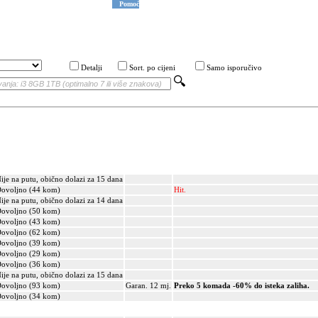
Pomoć
Detalji
Sort. po cijeni
Samo isporučivo
ije na putu, obično dolazi za 15 dana
ovoljno (44 kom)
Hit.
ije na putu, obično dolazi za 14 dana
ovoljno (50 kom)
ovoljno (43 kom)
ovoljno (62 kom)
ovoljno (39 kom)
ovoljno (29 kom)
ovoljno (36 kom)
ije na putu, obično dolazi za 15 dana
ovoljno (93 kom)
Garan. 12 mj.
Preko 5 komada -60% do isteka zaliha.
ovoljno (34 kom)