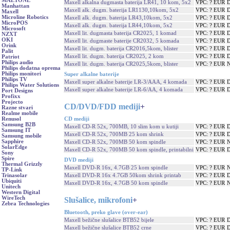
MAETONE
Maxell alkalna dugmasta baterija LR41, 10 kom, 5x2
VPC: ? EUR
D
Manhattan
Maxell alk. dugm. baterija LR1130,10kom, 5x2
VPC: ? EUR
D
Maxell
Microline Robotics
Maxell alk. dugm. baterija LR43,10kom, 5x2
VPC: ? EUR
D
MicroPOS
Maxell alk. dugm. baterija LR44,10kom, 5x2
VPC: ? EUR
D
Microsoft
Maxell lit. dugmasta baterija CR2025, 1 komad
VPC: ? EUR
D
NZXT
OKI
Maxell lit. dugmaste baterije CR2032, 5 komada
VPC: ? EUR
D
Orink
Maxell lit. dugm. baterija CR2016,5kom, blister
VPC: ? EUR
D
Palit
Maxell lit. dugm. baterija CR2025, 2 kom
VPC: ? EUR
D
Patriot
Philips audio
Maxell lit. dugm. baterija CR2025,5kom, blister
VPC: ? EUR
N
Philips dodatna oprema
Philips monitori
Super alkalne baterije
Philips TV
Maxell super alkalne baterije LR-3/AAA, 4 komada
VPC: ? EUR
D
Philips Water Solutions
Maxell super alkalne baterije LR-6/AA, 4 komada
VPC: ? EUR
D
Port Designs
Profixx
Projecto
CD/DVD/FDD mediji
+
Razne stvari
Realme mobile
CD mediji
Renusol
Samsung B2B
Maxell CD-R 52x, 700MB, 10 slim kom u kutiji
VPC: ? EUR
D
Samsung IT
Maxell CD-R 52x, 700MB 25 kom shrink
VPC: ? EUR
D
Samsung mobile
Sapphire
Maxell CD-R 52x, 700MB 50 kom spindle
VPC: ? EUR
N
SolarEdge
Maxell CD-R 52x, 700MB 50 kom spindle, printabilni
VPC: ? EUR
D
Sony
Spire
DVD mediji
Thermal Grizzly
Maxell DVD-R 16x, 4.7GB 25 kom spindle
VPC: ? EUR
N
TP-Link
Maxell DVD-R 16x 4.7GB 50kom shrink printab
VPC: ? EUR
D
Trinasolar
Ubiquiti
Maxell DVD-R 16x, 4.7GB 50 kom spindle
VPC: ? EUR
N
Unitech
Western Digital
WireTech
Slušalice, mikrofoni
+
Zebra Technologies
Bluetooth, preko glave (over-ear)
Maxell bežične slušalice BTB52 bijele
VPC: ? EUR
D
Maxell bežične slušalice BTB52 crne
VPC: ? EUR
D