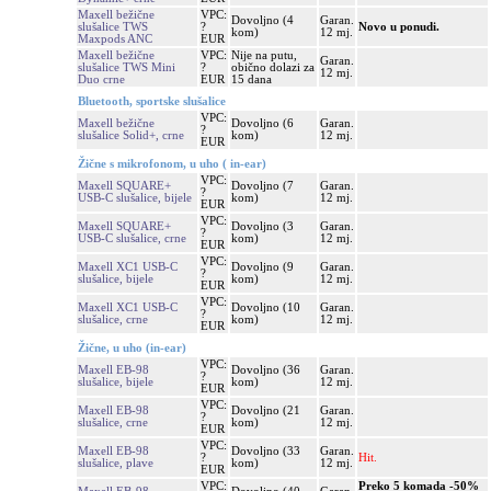
Maxell bežične
VPC:
Dovoljno (4
Garan.
slušalice TWS
?
Novo u ponudi.
kom)
12 mj.
Maxpods ANC
EUR
Maxell bežične
VPC:
Nije na putu,
Garan.
slušalice TWS Mini
?
obično dolazi za
12 mj.
Duo crne
EUR
15 dana
Bluetooth, sportske slušalice
VPC:
Maxell bežične
Dovoljno (6
Garan.
?
slušalice Solid+, crne
kom)
12 mj.
EUR
Žične s mikrofonom, u uho ( in-ear)
VPC:
Maxell SQUARE+
Dovoljno (7
Garan.
?
USB-C slušalice, bijele
kom)
12 mj.
EUR
VPC:
Maxell SQUARE+
Dovoljno (3
Garan.
?
USB-C slušalice, crne
kom)
12 mj.
EUR
VPC:
Maxell XC1 USB-C
Dovoljno (9
Garan.
?
slušalice, bijele
kom)
12 mj.
EUR
VPC:
Maxell XC1 USB-C
Dovoljno (10
Garan.
?
slušalice, crne
kom)
12 mj.
EUR
Žične, u uho (in-ear)
VPC:
Maxell EB-98
Dovoljno (36
Garan.
?
slušalice, bijele
kom)
12 mj.
EUR
VPC:
Maxell EB-98
Dovoljno (21
Garan.
?
slušalice, crne
kom)
12 mj.
EUR
VPC:
Maxell EB-98
Dovoljno (33
Garan.
?
Hit.
slušalice, plave
kom)
12 mj.
EUR
VPC:
Preko 5 komada -50%