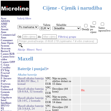
Cijene - Cjenik i narudžba
Acer
Sakrij filtre
ADATA
AMD
Valuta
Skladište
AOC
Sort.
Samo
Asonic
Detalji
po
isporučivo
Asus
cijeni
Commercial
Od:
do:
Filtriraj grupu
Asus
Consumer
Asus Open
System
Avacom
Akcije
Hitovi
Novi
BatterX
Canon B2B
Canon foto-
Maxell
video
Canon OPP
C-Lion
Creality
Baterije i punjači
+
EVTrip
Fractal
Alkalne baterije
Design
Maxell alkalna baterija
VPC:
Nije na putu,
F-Secure
6LR61/9V Bloc, 1
?
obično dolazi za
FSP -
komad
EUR
15 dana
Fortron
Fujitsu
VPC:
Maxell alkalne baterija
Dovoljno (44
Gainward
?
Hit.
LR-6/AA, 32 komada
kom)
Genesis
EUR
Genius
VPC:
Nije na putu,
Gigabyte
Maxell alkalne baterije
?
obično dolazi za
Intel
LR-14/C, 2 komada
EUR
14 dana
Intellinet
IPEVO
Maxell alkalne baterije
VPC:
Dovoljno (50
IQ
LR-3/AAA, 24
?
kom)