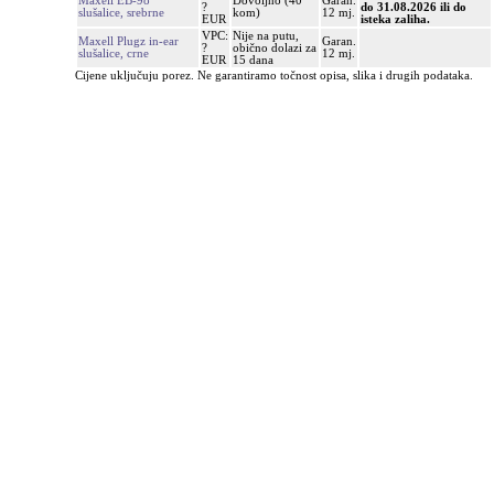
Maxell EB-98
Dovoljno (40
Garan.
?
do 31.08.2026 ili do
slušalice, srebrne
kom)
12 mj.
EUR
isteka zaliha.
VPC:
Nije na putu,
Maxell Plugz in-ear
Garan.
?
obično dolazi za
slušalice, crne
12 mj.
EUR
15 dana
Cijene uključuju porez. Ne garantiramo točnost opisa, slika i drugih podataka.