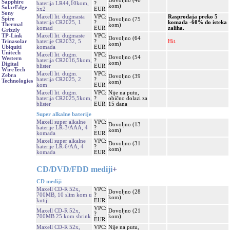
Dovoljno (46
Sapphire
baterija LR44,10kom,
?
kom)
SolarEdge
5x2
EUR
Sony
Maxell lit. dugmasta
VPC:
Rasprodaja preko 5
Spire
Dovoljno (75
baterija CR2025, 1
?
komada -60% do isteka
Thermal
kom)
komad
EUR
zaliha.
Grizzly
Maxell lit. dugmaste
VPC:
TP-Link
Dovoljno (64
baterije CR2032, 5
?
Hit.
Trinasolar
kom)
komada
EUR
Ubiquiti
Unitech
Maxell lit. dugm.
VPC:
Dovoljno (54
Western
baterija CR2016,5kom,
?
kom)
Digital
blister
EUR
WireTech
Maxell lit. dugm.
VPC:
Zebra
Dovoljno (39
baterija CR2025, 2
?
Technologies
kom)
kom
EUR
Maxell lit. dugm.
VPC:
Nije na putu,
baterija CR2025,5kom,
?
obično dolazi za
blister
EUR
15 dana
Super alkalne baterije
Maxell super alkalne
VPC:
Dovoljno (13
baterije LR-3/AAA, 4
?
kom)
komada
EUR
Maxell super alkalne
VPC:
Dovoljno (31
baterije LR-6/AA, 4
?
kom)
komada
EUR
CD/DVD/FDD mediji
+
CD mediji
Maxell CD-R 52x,
VPC:
Dovoljno (28
700MB, 10 slim kom u
?
kom)
kutiji
EUR
VPC:
Maxell CD-R 52x,
Dovoljno (21
?
700MB 25 kom shrink
kom)
EUR
Maxell CD-R 52x,
VPC:
Nije na putu,