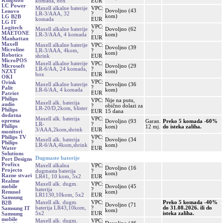
Kingston
komada, box
EUR
LC Power
Maxell alkalne baterije
VPC:
Dovoljno (43
Lenovo
LR-3/AAA, 32
?
kom)
LG B2B
komada
EUR
LG IT
VPC:
Logitech
Maxell alkalne baterije
Dovoljno (62
?
MAETONE
LR-3/AAA, 4 komada
kom)
EUR
Manhattan
Maxell
Maxell alkalne baterije
VPC:
Dovoljno (39
Microline
LR-3/AAA, 4kom,
?
kom)
Robotics
shrink
EUR
MicroPOS
Maxell alkalne baterije
VPC:
Dovoljno (29
Microsoft
LR-6/AA, 24 komada,
?
kom)
NZXT
box
EUR
OKI
VPC:
Orink
Maxell alkalne baterije
Dovoljno (36
?
Palit
LR-6/AA, 4 komada
kom)
EUR
Patriot
Philips
VPC:
Nije na putu,
Maxell alk. baterija
audio
?
obično dolazi za
LR-20/D,2kom, blister
Philips
EUR
15 dana
dodatna
Maxell alk. baterija
VPC:
oprema
Dovoljno (93
Garan.
Preko 5 komada -60%
LR-
?
Philips
kom)
12 mj.
do isteka zaliha.
3/AAA,2kom,shrink
EUR
monitori
VPC:
Philips TV
Maxell alk. baterija
Dovoljno (34
?
Philips
LR-6/AA,4kom,shrink
kom)
EUR
Water
Solutions
Dugmaste baterije
Port Designs
Profixx
Maxell alkalna
VPC:
Dovoljno (16
Projecto
dugmasta baterija
?
kom)
Razne stvari
LR41, 10 kom, 5x2
EUR
Realme
Maxell alk. dugm.
VPC:
Dovoljno (45
mobile
baterija
?
kom)
Renusol
LR1130,10kom, 5x2
EUR
Samsung
Maxell alk. dugm.
VPC:
Preko 5 komada -40%
B2B
Dovoljno (71
baterija LR43,10kom,
?
do 31.08.2026. ili do
Samsung IT
kom)
5x2
EUR
isteka zaliha.
Samsung
mobile
Maxell alk. dugm.
VPC: