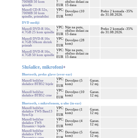
700MB 50 kom
?
obično dolazi za
spindle
EUR
15 dana
Maxell CD-R 52x,
VPC:
Dovoljno (10
Preko 2 komada -35%
700MB 50 kom
?
kom)
do 31.08.2026.
spindle, printabilni
EUR
DVD mediji
VPC:
Nije na putu,
Maxell DVD-R 16x,
Preko 2 komada -35%
?
obično dolazi za
4.7GB 25 kom spindle
do 31.08.2026.
EUR
15 dana
Maxell DVD-R 16x
VPC:
Dovoljno (28
4.7GB 50kom shrink
?
kom)
printab
EUR
VPC:
Nije na putu,
Maxell DVD-R 16x,
?
obično dolazi za
4.7GB 50 kom spindle
EUR
15 dana
Slušalice, mikrofoni
+
Bluetooth, preko glave (over-ear)
VPC:
Maxell bežične
Dovoljno (5
Garan.
?
slušalice BTB52 bijele
kom)
12 mj.
EUR
VPC:
Maxell bežične
Dovoljno (10
Garan.
?
slušalice BTB52 crne
kom)
12 mj.
EUR
Bluetooth, s mikrofonom, u uho (in-ear)
Maxell bežične
VPC:
Dovoljno (1
Garan.
slušalice TWS Bass13
?
kom)
12 mj.
SyncUp
EUR
Maxell bežične
VPC:
Dovoljno (4
Garan.
slušalice TWS
?
kom)
12 mj.
Dynamic+ bijele
EUR
Maxell bežične
VPC:
Dovoljno (5
Garan.
slušalice TWS
?
kom)
12 mj.
Dynamic+ crne
EUR