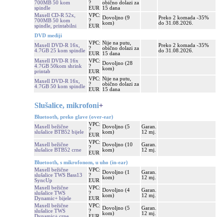
700MB 50 kom
?
obično dolazi za
spindle
EUR
15 dana
Maxell CD-R 52x,
VPC:
Dovoljno (9
Preko 2 komada -35%
700MB 50 kom
?
kom)
do 31.08.2026.
spindle, printabilni
EUR
DVD mediji
VPC:
Nije na putu,
Maxell DVD-R 16x,
Preko 2 komada -35%
?
obično dolazi za
4.7GB 25 kom spindle
do 31.08.2026.
EUR
15 dana
Maxell DVD-R 16x
VPC:
Dovoljno (28
4.7GB 50kom shrink
?
kom)
printab
EUR
VPC:
Nije na putu,
Maxell DVD-R 16x,
?
obično dolazi za
4.7GB 50 kom spindle
EUR
15 dana
Slušalice, mikrofoni
+
Bluetooth, preko glave (over-ear)
VPC:
Maxell bežične
Dovoljno (5
Garan.
?
slušalice BTB52 bijele
kom)
12 mj.
EUR
VPC:
Maxell bežične
Dovoljno (10
Garan.
?
slušalice BTB52 crne
kom)
12 mj.
EUR
Bluetooth, s mikrofonom, u uho (in-ear)
Maxell bežične
VPC:
Dovoljno (1
Garan.
slušalice TWS Bass13
?
kom)
12 mj.
SyncUp
EUR
Maxell bežične
VPC:
Dovoljno (4
Garan.
slušalice TWS
?
kom)
12 mj.
Dynamic+ bijele
EUR
Maxell bežične
VPC:
Dovoljno (5
Garan.
slušalice TWS
?
kom)
12 mj.
Dynamic+ crne
EUR