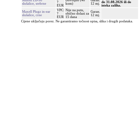
Maxell EB-98
Dovoljno (40
Garan.
?
do 31.08.2026 ili do
slušalice, srebrne
kom)
12 mj.
EUR
isteka zaliha.
VPC:
Nije na putu,
Maxell Plugz in-ear
Garan.
?
obično dolazi za
slušalice, crne
12 mj.
EUR
15 dana
Cijene uključuju porez. Ne garantiramo točnost opisa, slika i drugih podataka.