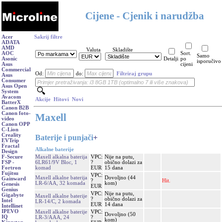
Cijene - Cjenik i narudžba
Acer
Sakrij filtre
ADATA
AMD
Valuta
Skladište
AOC
Sort.
Samo
Asonic
Detalji
po
isporučivo
Asus
cijeni
Commercial
Od:
do:
Filtriraj grupu
Asus
Consumer
Asus Open
System
Avacom
Akcije
Hitovi
Novi
BatterX
Canon B2B
Canon foto-
Maxell
video
Canon OPP
C-Lion
Creality
Baterije i punjači
+
EVTrip
Fractal
Alkalne baterije
Design
Maxell alkalna baterija
VPC:
Nije na putu,
F-Secure
6LR61/9V Bloc, 1
?
obično dolazi za
FSP -
komad
EUR
15 dana
Fortron
Fujitsu
VPC:
Maxell alkalne baterija
Dovoljno (44
Gainward
?
Hit.
LR-6/AA, 32 komada
kom)
Genesis
EUR
Genius
VPC:
Nije na putu,
Gigabyte
Maxell alkalne baterije
?
obično dolazi za
Intel
LR-14/C, 2 komada
EUR
14 dana
Intellinet
IPEVO
Maxell alkalne baterije
VPC:
Dovoljno (50
IQ
LR-3/AAA, 24
?
kom)