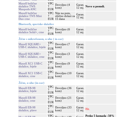
Maxell bežične
VPC:
Dovoljno (4
Garan.
slušalice TWS
?
Novo u ponudi.
kom)
12 mj.
Maxpods ANC
EUR
Maxell bežične
VPC:
Nije na putu,
Garan.
slušalice TWS Mini
?
obično dolazi za
12 mj.
Duo crne
EUR
15 dana
Bluetooth, sportske slušalice
VPC:
Maxell bežične
Dovoljno (6
Garan.
?
slušalice Solid+, crne
kom)
12 mj.
EUR
Žične s mikrofonom, u uho ( in-ear)
VPC:
Maxell SQUARE+
Dovoljno (7
Garan.
?
USB-C slušalice, bijele
kom)
12 mj.
EUR
VPC:
Maxell SQUARE+
Dovoljno (3
Garan.
?
USB-C slušalice, crne
kom)
12 mj.
EUR
VPC:
Maxell XC1 USB-C
Dovoljno (9
Garan.
?
slušalice, bijele
kom)
12 mj.
EUR
VPC:
Maxell XC1 USB-C
Dovoljno (10
Garan.
?
slušalice, crne
kom)
12 mj.
EUR
Žične, u uho (in-ear)
VPC:
Maxell EB-98
Dovoljno (36
Garan.
?
slušalice, bijele
kom)
12 mj.
EUR
VPC:
Maxell EB-98
Dovoljno (21
Garan.
?
slušalice, crne
kom)
12 mj.
EUR
VPC:
Maxell EB-98
Dovoljno (33
Garan.
?
Hit.
slušalice, plave
kom)
12 mj.
EUR
VPC:
Preko 5 komada -50%