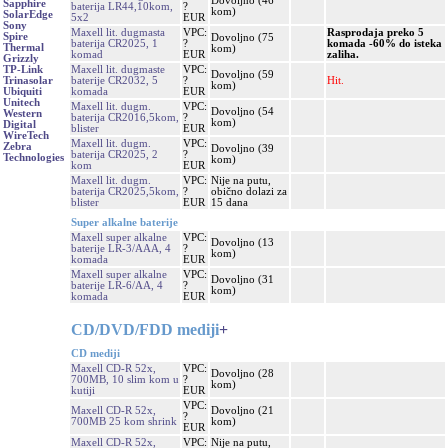
Dovoljno (46
Sapphire
baterija LR44,10kom,
?
kom)
SolarEdge
5x2
EUR
Sony
Maxell lit. dugmasta
VPC:
Rasprodaja preko 5
Spire
Dovoljno (75
baterija CR2025, 1
?
komada -60% do isteka
Thermal
kom)
komad
EUR
zaliha.
Grizzly
Maxell lit. dugmaste
VPC:
TP-Link
Dovoljno (59
baterije CR2032, 5
?
Hit.
Trinasolar
kom)
komada
EUR
Ubiquiti
Unitech
Maxell lit. dugm.
VPC:
Dovoljno (54
Western
baterija CR2016,5kom,
?
kom)
Digital
blister
EUR
WireTech
Maxell lit. dugm.
VPC:
Zebra
Dovoljno (39
baterija CR2025, 2
?
Technologies
kom)
kom
EUR
Maxell lit. dugm.
VPC:
Nije na putu,
baterija CR2025,5kom,
?
obično dolazi za
blister
EUR
15 dana
Super alkalne baterije
Maxell super alkalne
VPC:
Dovoljno (13
baterije LR-3/AAA, 4
?
kom)
komada
EUR
Maxell super alkalne
VPC:
Dovoljno (31
baterije LR-6/AA, 4
?
kom)
komada
EUR
CD/DVD/FDD mediji
+
CD mediji
Maxell CD-R 52x,
VPC:
Dovoljno (28
700MB, 10 slim kom u
?
kom)
kutiji
EUR
VPC:
Maxell CD-R 52x,
Dovoljno (21
?
700MB 25 kom shrink
kom)
EUR
Maxell CD-R 52x,
VPC:
Nije na putu,