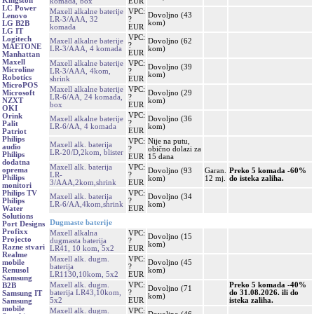
Kingston
komada, box
EUR
LC Power
Maxell alkalne baterije
VPC:
Dovoljno (43
Lenovo
LR-3/AAA, 32
?
kom)
LG B2B
komada
EUR
LG IT
VPC:
Logitech
Maxell alkalne baterije
Dovoljno (62
?
MAETONE
LR-3/AAA, 4 komada
kom)
EUR
Manhattan
Maxell
Maxell alkalne baterije
VPC:
Dovoljno (39
Microline
LR-3/AAA, 4kom,
?
kom)
Robotics
shrink
EUR
MicroPOS
Maxell alkalne baterije
VPC:
Dovoljno (29
Microsoft
LR-6/AA, 24 komada,
?
kom)
NZXT
box
EUR
OKI
VPC:
Orink
Maxell alkalne baterije
Dovoljno (36
?
Palit
LR-6/AA, 4 komada
kom)
EUR
Patriot
Philips
VPC:
Nije na putu,
Maxell alk. baterija
audio
?
obično dolazi za
LR-20/D,2kom, blister
Philips
EUR
15 dana
dodatna
Maxell alk. baterija
VPC:
oprema
Dovoljno (93
Garan.
Preko 5 komada -60%
LR-
?
Philips
kom)
12 mj.
do isteka zaliha.
3/AAA,2kom,shrink
EUR
monitori
VPC:
Philips TV
Maxell alk. baterija
Dovoljno (34
?
Philips
LR-6/AA,4kom,shrink
kom)
EUR
Water
Solutions
Dugmaste baterije
Port Designs
Profixx
Maxell alkalna
VPC:
Dovoljno (15
Projecto
dugmasta baterija
?
kom)
Razne stvari
LR41, 10 kom, 5x2
EUR
Realme
Maxell alk. dugm.
VPC:
Dovoljno (45
mobile
baterija
?
kom)
Renusol
LR1130,10kom, 5x2
EUR
Samsung
Maxell alk. dugm.
VPC:
Preko 5 komada -40%
B2B
Dovoljno (71
baterija LR43,10kom,
?
do 31.08.2026. ili do
Samsung IT
kom)
5x2
EUR
isteka zaliha.
Samsung
mobile
Maxell alk. dugm.
VPC: