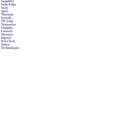
Sapphire
SolarEdge
Sony
Spire
Thermal
Grizzly
TP-Link
Trinasolar
Ubiquiti
Unitech
Western
Digital
WireTech
Zebra
Technologies