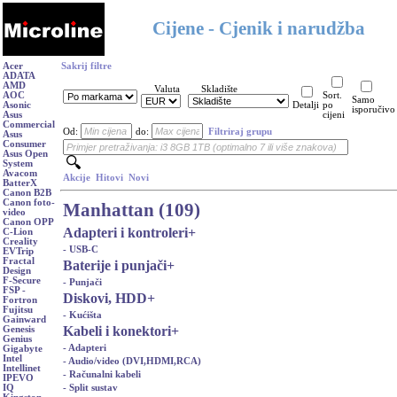
Cijene - Cjenik i narudžba
Acer
Sakrij filtre
ADATA
AMD
Valuta
Skladište
AOC
Sort.
Samo
Asonic
Detalji
po
isporučivo
Asus
cijeni
Commercial
Od:
do:
Filtriraj grupu
Asus
Consumer
Asus Open
System
Avacom
Akcije
Hitovi
Novi
BatterX
Canon B2B
Canon foto-
Manhattan (109)
video
Canon OPP
Adapteri i kontroleri
+
C-Lion
Creality
- USB-C
EVTrip
Fractal
Baterije i punjači
+
Design
F-Secure
- Punjači
FSP -
Diskovi, HDD
+
Fortron
Fujitsu
- Kućišta
Gainward
Kabeli i konektori
+
Genesis
Genius
- Adapteri
Gigabyte
Intel
- Audio/video (DVI,HDMI,RCA)
Intellinet
- Računalni kabeli
IPEVO
- Split sustav
IQ