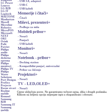
Kingston
- USB 3.0, adapteri
LC Power
- USB-C
Lenovo
LG B2B
- USB kabeli
LG IT
Memorije i čitači
+
Logitech
MAETONE
- Čitači
Manhattan
Miševi, prezenteri
+
Maxell
Microline
- Podloga za miša
Robotics
MicroPOS
Mobiteli pribor
+
Microsoft
NZXT
- Nosači
OKI
- Punjači
Orink
- USB kabeli
Palit
Patriot
Monitori
+
Philips
audio
- Nosači
Philips
Notebook - pribor
+
dodatna
oprema
- Docking station
Philips
- Kompatibilni punjač, univerzalni
monitori
Philips TV
- Pribor za čišćenje
Philips
Projektori
+
Water
Solutions
- Nosači
Port Designs
Profixx
TV - LED,OLED
+
Projecto
Razne stvari
- Nosači
Realme
Cijene uključuju porez. Ne garantiramo točnost opisa, slika i drugih podataka.
mobile
Klikom na željenu opciju mijenjate ispis u ekspandirani i obrnuto.
Renusol
Samsung
B2B
Samsung IT
Samsung
mobile