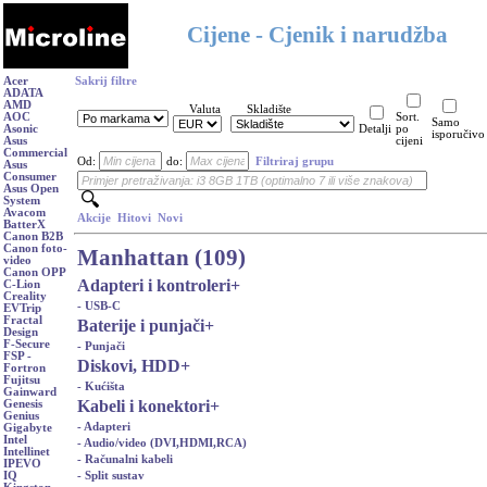
Cijene - Cjenik i narudžba
Acer
Sakrij filtre
ADATA
AMD
Valuta
Skladište
AOC
Sort.
Samo
Asonic
Detalji
po
isporučivo
Asus
cijeni
Commercial
Od:
do:
Filtriraj grupu
Asus
Consumer
Asus Open
System
Avacom
Akcije
Hitovi
Novi
BatterX
Canon B2B
Canon foto-
Manhattan (109)
video
Canon OPP
Adapteri i kontroleri
+
C-Lion
Creality
- USB-C
EVTrip
Fractal
Baterije i punjači
+
Design
F-Secure
- Punjači
FSP -
Diskovi, HDD
+
Fortron
Fujitsu
- Kućišta
Gainward
Kabeli i konektori
+
Genesis
Genius
- Adapteri
Gigabyte
Intel
- Audio/video (DVI,HDMI,RCA)
Intellinet
- Računalni kabeli
IPEVO
- Split sustav
IQ