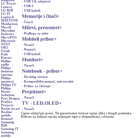
Kingston
- USB 3.0, adapteri
LC Power
- USB-C
Lenovo
LG B2B
- USB kabeli
LG IT
Memorije i čitači
+
Logitech
MAETONE
- Čitači
Manhattan
Miševi, prezenteri
+
Maxell
Microline
- Podloga za miša
Robotics
MicroPOS
Mobiteli pribor
+
Microsoft
NZXT
- Nosači
OKI
- Punjači
Orink
- USB kabeli
Palit
Patriot
Monitori
+
Philips
audio
- Nosači
Philips
Notebook - pribor
+
dodatna
oprema
- Docking station
Philips
- Kompatibilni punjač, univerzalni
monitori
Philips TV
- Pribor za čišćenje
Philips
Projektori
+
Water
Solutions
- Nosači
Port Designs
Profixx
TV - LED,OLED
+
Projecto
Razne stvari
- Nosači
Realme
Cijene uključuju porez. Ne garantiramo točnost opisa, slika i drugih podataka.
mobile
Klikom na željenu opciju mijenjate ispis u ekspandirani i obrnuto.
Renusol
Samsung
B2B
Samsung IT
Samsung
mobile