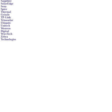
Sapphire
SolarEdge
Sony
Spire
Thermal
Grizzly
TP-Link
Trinasolar
Ubiquiti
Unitech
Western
Digital
WireTech
Zebra
Technologies