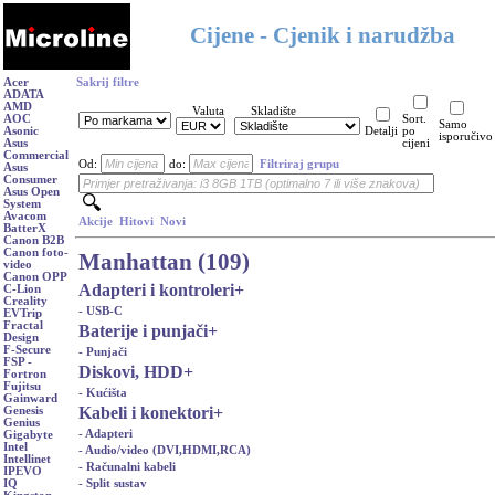
Cijene - Cjenik i narudžba
Acer
Sakrij filtre
ADATA
AMD
Valuta
Skladište
AOC
Sort.
Samo
Asonic
Detalji
po
isporučivo
Asus
cijeni
Commercial
Od:
do:
Filtriraj grupu
Asus
Consumer
Asus Open
System
Avacom
Akcije
Hitovi
Novi
BatterX
Canon B2B
Canon foto-
Manhattan (109)
video
Canon OPP
Adapteri i kontroleri
+
C-Lion
Creality
- USB-C
EVTrip
Fractal
Baterije i punjači
+
Design
F-Secure
- Punjači
FSP -
Diskovi, HDD
+
Fortron
Fujitsu
- Kućišta
Gainward
Kabeli i konektori
+
Genesis
Genius
- Adapteri
Gigabyte
Intel
- Audio/video (DVI,HDMI,RCA)
Intellinet
- Računalni kabeli
IPEVO
- Split sustav
IQ