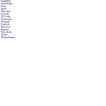
Sapphire
SolarEdge
Sony
Spire
Thermal
Grizzly
TP-Link
Trinasolar
Ubiquiti
Unitech
Western
Digital
WireTech
Zebra
Technologies