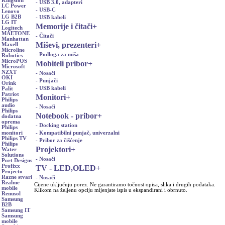
Kingston
- USB 3.0, adapteri
LC Power
- USB-C
Lenovo
LG B2B
- USB kabeli
LG IT
Memorije i čitači
+
Logitech
MAETONE
- Čitači
Manhattan
Miševi, prezenteri
+
Maxell
Microline
- Podloga za miša
Robotics
MicroPOS
Mobiteli pribor
+
Microsoft
NZXT
- Nosači
OKI
- Punjači
Orink
- USB kabeli
Palit
Patriot
Monitori
+
Philips
audio
- Nosači
Philips
Notebook - pribor
+
dodatna
oprema
- Docking station
Philips
- Kompatibilni punjač, univerzalni
monitori
Philips TV
- Pribor za čišćenje
Philips
Projektori
+
Water
Solutions
- Nosači
Port Designs
Profixx
TV - LED,OLED
+
Projecto
Razne stvari
- Nosači
Realme
Cijene uključuju porez. Ne garantiramo točnost opisa, slika i drugih podataka.
mobile
Klikom na željenu opciju mijenjate ispis u ekspandirani i obrnuto.
Renusol
Samsung
B2B
Samsung IT
Samsung
mobile