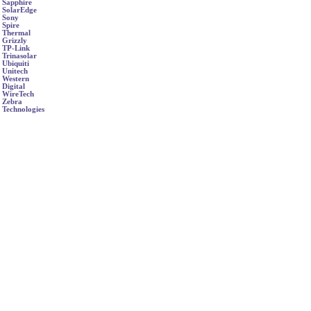
Sapphire
SolarEdge
Sony
Spire
Thermal
Grizzly
TP-Link
Trinasolar
Ubiquiti
Unitech
Western
Digital
WireTech
Zebra
Technologies