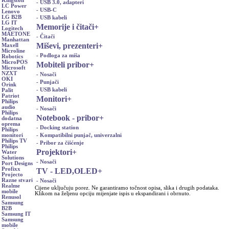
Kingston
- USB 3.0, adapteri
LC Power
- USB-C
Lenovo
LG B2B
- USB kabeli
LG IT
Memorije i čitači
+
Logitech
MAETONE
- Čitači
Manhattan
Miševi, prezenteri
+
Maxell
Microline
- Podloga za miša
Robotics
MicroPOS
Mobiteli pribor
+
Microsoft
NZXT
- Nosači
OKI
- Punjači
Orink
- USB kabeli
Palit
Patriot
Monitori
+
Philips
audio
- Nosači
Philips
Notebook - pribor
+
dodatna
oprema
- Docking station
Philips
- Kompatibilni punjač, univerzalni
monitori
Philips TV
- Pribor za čišćenje
Philips
Projektori
+
Water
Solutions
- Nosači
Port Designs
Profixx
TV - LED,OLED
+
Projecto
Razne stvari
- Nosači
Realme
Cijene uključuju porez. Ne garantiramo točnost opisa, slika i drugih podataka.
mobile
Klikom na željenu opciju mijenjate ispis u ekspandirani i obrnuto.
Renusol
Samsung
B2B
Samsung IT
Samsung
mobile