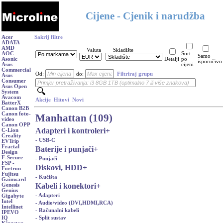
Cijene - Cjenik i narudžba
Acer
Sakrij filtre
ADATA
AMD
Valuta
Skladište
AOC
Sort.
Samo
Asonic
Detalji
po
isporučivo
Asus
cijeni
Commercial
Od:
do:
Filtriraj grupu
Asus
Consumer
Asus Open
System
Avacom
Akcije
Hitovi
Novi
BatterX
Canon B2B
Canon foto-
Manhattan (109)
video
Canon OPP
Adapteri i kontroleri
+
C-Lion
Creality
- USB-C
EVTrip
Fractal
Baterije i punjači
+
Design
F-Secure
- Punjači
FSP -
Diskovi, HDD
+
Fortron
Fujitsu
- Kućišta
Gainward
Kabeli i konektori
+
Genesis
Genius
- Adapteri
Gigabyte
Intel
- Audio/video (DVI,HDMI,RCA)
Intellinet
- Računalni kabeli
IPEVO
- Split sustav
IQ