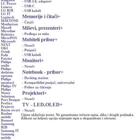
Kingston
- USB 3.0, adapteri
LC Power
- USB-C
Lenovo
LG B2B
- USB kabeli
LG IT
Memorije i čitači
+
Logitech
MAETONE
- Čitači
Manhattan
Miševi, prezenteri
+
Maxell
Microline
- Podloga za miša
Robotics
MicroPOS
Mobiteli pribor
+
Microsoft
NZXT
- Nosači
OKI
- Punjači
Orink
- USB kabeli
Palit
Patriot
Monitori
+
Philips
audio
- Nosači
Philips
Notebook - pribor
+
dodatna
oprema
- Docking station
Philips
- Kompatibilni punjač, univerzalni
monitori
Philips TV
- Pribor za čišćenje
Philips
Projektori
+
Water
Solutions
- Nosači
Port Designs
Profixx
TV - LED,OLED
+
Projecto
Razne stvari
- Nosači
Realme
Cijene uključuju porez. Ne garantiramo točnost opisa, slika i drugih podataka.
mobile
Klikom na željenu opciju mijenjate ispis u ekspandirani i obrnuto.
Renusol
Samsung
B2B
Samsung IT
Samsung
mobile