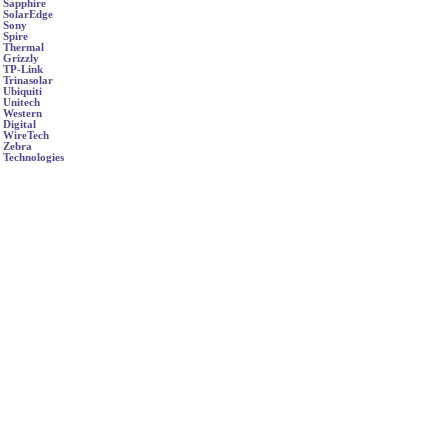
Sapphire
SolarEdge
Sony
Spire
Thermal
Grizzly
TP-Link
Trinasolar
Ubiquiti
Unitech
Western
Digital
WireTech
Zebra
Technologies