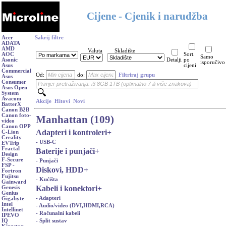
Cijene - Cjenik i narudžba
Acer
Sakrij filtre
ADATA
AMD
Valuta
Skladište
AOC
Sort.
Samo
Asonic
Detalji
po
isporučivo
Asus
cijeni
Commercial
Od:
do:
Filtriraj grupu
Asus
Consumer
Asus Open
System
Avacom
Akcije
Hitovi
Novi
BatterX
Canon B2B
Canon foto-
Manhattan (109)
video
Canon OPP
Adapteri i kontroleri
+
C-Lion
Creality
- USB-C
EVTrip
Fractal
Baterije i punjači
+
Design
F-Secure
- Punjači
FSP -
Diskovi, HDD
+
Fortron
Fujitsu
- Kućišta
Gainward
Kabeli i konektori
+
Genesis
Genius
- Adapteri
Gigabyte
Intel
- Audio/video (DVI,HDMI,RCA)
Intellinet
- Računalni kabeli
IPEVO
- Split sustav
IQ