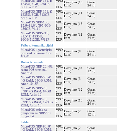
MicroPOS NBP-151, i5-
VPC:
Dovoljno (13
Garan.
1235U, 8GB, 256GB
?
kom)
24 mj.
SSD, W11P
EUR
MicroPOS NBP-151, i5-
VPC:
Dovoljno (11
Garan.
1235U, 8GB, 512GB
?
kom)
24 mj.
SSD, W11P
EUR
MicroPOS NBP-156,
VPC:
Dovoljno (15
Garan.
15,6+11,6", N95,8GB,
?
kom)
24 mj.
256GB, W11P
EUR
MicroPOS NBP-215,
VPC:
Dovoljno (11
Garan.
21,5" i5-1235U,
?
kom)
24 mj.
16GB,512GB, W11P
EUR
Pribor, komunikacijski
MicroPOS ugostiteljski
VPC:
Dovoljno (9
Garan.
pozivnik s bazom, CS-
?
kom)
24 mj.
10QM
EUR
Ručni terminali
MicroPOS NBP-20, 4G,
VPC:
Dovoljno (44
Garan.
ručni POS terminal,
?
kom)
12 mj.
Android
EUR
MicroPOS NBP-55, 4"
VPC:
Dovoljno (3
Garan.
4G RAM, 64GB ROM,
?
kom)
24 mj.
Andr. 10, SR
EUR
MicroPOS NBP-70,
VPC:
Dovoljno (12
Garan.
5,99" 4G RAM, 64GB
?
kom)
24 mj.
ROM, Andr. 10
EUR
MicroPOS NBP-70,
VPC:
Dovoljno (10
Garan.
5,99" 5G RAM, 128GB
?
kom)
24 mj.
ROM, Andr. 13
EUR
MicroPOS stalak sa
VPC:
Dovoljno (2
Garan.
punjačem za NBP-55 i
?
kom)
12 mj.
drugu bat.
EUR
Tablet
MicroPOS NBP-90, 8"
VPC:
Dovoljno (2
Garan.
4G RAM, 64GB ROM,
?