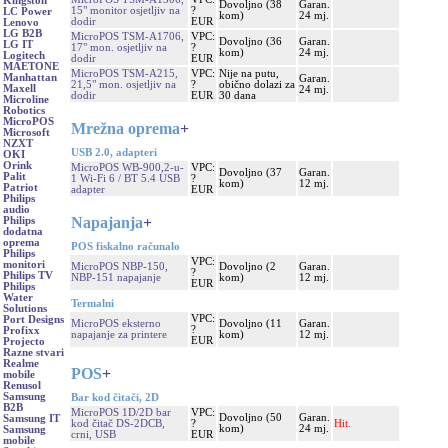
Kingston
Dovoljno (38
Garan.
15" monitor osjetljiv na
?
LC Power
kom)
24 mj.
dodir
EUR
Lenovo
LG B2B
MicroPOS TSM-A1706,
VPC:
Dovoljno (36
Garan.
LG IT
17" mon. osjetljiv na
?
kom)
24 mj.
Logitech
dodir
EUR
MAETONE
MicroPOS TSM-A215,
VPC:
Nije na putu,
Manhattan
Garan.
21,5" mon. osjetljiv na
?
obično dolazi za
Maxell
24 mj.
dodir
EUR
30 dana
Microline
Robotics
MicroPOS
Mrežna oprema
+
Microsoft
NZXT
USB 2.0, adapteri
OKI
Orink
MicroPOS WB-900,2-u-
VPC:
Dovoljno (37
Garan.
Palit
1 Wi-Fi 6 / BT 5.4 USB
?
kom)
12 mj.
Patriot
adapter
EUR
Philips
audio
Napajanja
+
Philips
dodatna
oprema
POS fiskalno računalo
Philips
VPC:
monitori
MicroPOS NBP-150,
Dovoljno (2
Garan.
?
Philips TV
NBP-151 napajanje
kom)
12 mj.
EUR
Philips
Water
Termalni
Solutions
VPC:
Port Designs
MicroPOS eksterno
Dovoljno (11
Garan.
?
Profixx
napajanje za printere
kom)
12 mj.
EUR
Projecto
Razne stvari
Realme
POS
+
mobile
Renusol
Samsung
Bar kod čitači, 2D
B2B
MicroPOS 1D/2D bar
VPC:
Dovoljno (50
Garan.
Samsung IT
kod čitač DS-2DCB,
?
Hit.
kom)
24 mj.
Samsung
crni, USB
EUR
mobile