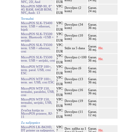
kom)
24 mj.
NFC, 2D, And
EUR
MicroPOS NBP-90, 8"
VPC:
Dovoljno (2
Garan.
4G RAM, 64GB ROM,
?
kom)
24 mj.
NFC,Andr. 13
EUR
Termalni
MicroPOS SLK-TS400
VPC:
Dovoljno (34
Garan.
term. USB + ethernet,
?
kom)
36 mj.
bijeli
EUR
MicroPOS SLK-TS500
VPC:
Dovoljno (10
Garan.
term. Bluetooth +USB +
?
kom)
36 mj.
serijski
EUR
MicroPOS SLK-TS500
VPC:
Garan.
term. USB + ethernet,
?
Stiže za 5 dana
Hit.
36 mj.
crni
EUR
VPC:
MicroPOS SLK-TS500
Dovoljno (>100
Garan.
?
Hit.
term. USB + serijski, crni
kom)
36 mj.
EUR
MicroPOS WTP 100+,
VPC:
Dovoljno (6
Garan.
term. paral. USB, crni
?
kom)
36 mj.
ESC
EUR
VPC:
MicroPOS WTP 100+,
Dovoljno (13
Garan.
?
term. ser. USB, crni ESC
kom)
36 mj.
EUR
MicroPOS WTP 150,
VPC:
Dovoljno (16
Garan.
termalni, paralelni, USB,
?
kom)
36 mj.
crni
EUR
MicroPOS WTP 150,
VPC:
Dovoljno (19
Garan.
termalni, serijski, USB,
?
kom)
36 mj.
crni
EUR
Zvučna kutija za
VPC:
Dovoljno (11
Garan.
MicroPOS printere, RJ-
?
kom)
12 mj.
11
EUR
Za naljepnice
MicroPOS LK-B420D,
VPC:
Dov. zaliha za 1
Garan.
DT printer za naljepnice,
?
Hit.
dana (1 kom)
24 mj.