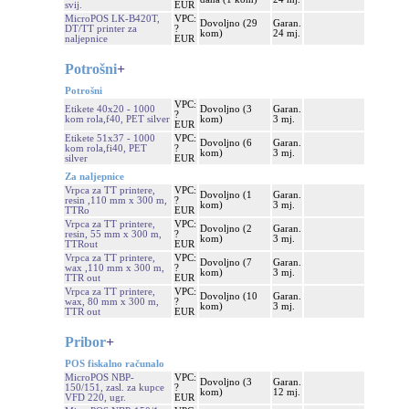
svij.
EUR
MicroPOS LK-B420T,
VPC:
Dovoljno (29
Garan.
DT/TT printer za
?
kom)
24 mj.
naljepnice
EUR
Potrošni
+
Potrošni
VPC:
Etikete 40x20 - 1000
Dovoljno (3
Garan.
?
kom rola,f40, PET silver
kom)
3 mj.
EUR
Etikete 51x37 - 1000
VPC:
Dovoljno (6
Garan.
kom rola,fi40, PET
?
kom)
3 mj.
silver
EUR
Za naljepnice
Vrpca za TT printere,
VPC:
Dovoljno (1
Garan.
resin ,110 mm x 300 m,
?
kom)
3 mj.
TTRo
EUR
Vrpca za TT printere,
VPC:
Dovoljno (2
Garan.
resin, 55 mm x 300 m,
?
kom)
3 mj.
TTRout
EUR
Vrpca za TT printere,
VPC:
Dovoljno (7
Garan.
wax ,110 mm x 300 m,
?
kom)
3 mj.
TTR out
EUR
Vrpca za TT printere,
VPC:
Dovoljno (10
Garan.
wax, 80 mm x 300 m,
?
kom)
3 mj.
TTR out
EUR
Pribor
+
POS fiskalno računalo
MicroPOS NBP-
VPC:
Dovoljno (3
Garan.
150/151, zasl. za kupce
?
kom)
12 mj.
VFD 220, ugr.
EUR