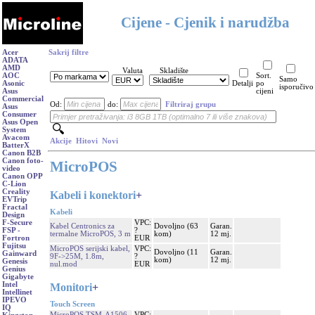
Cijene - Cjenik i narudžba
Acer
Sakrij filtre
ADATA
AMD
Valuta
Skladište
AOC
Sort.
Samo
Asonic
Detalji
po
isporučivo
Asus
cijeni
Commercial
Od:
do:
Filtriraj grupu
Asus
Consumer
Asus Open
System
Avacom
Akcije
Hitovi
Novi
BatterX
Canon B2B
Canon foto-
MicroPOS
video
Canon OPP
C-Lion
Creality
Kabeli i konektori
+
EVTrip
Fractal
Kabeli
Design
VPC:
F-Secure
Kabel Centronics za
Dovoljno (63
Garan.
?
FSP -
termalne MicroPOS, 3 m
kom)
12 mj.
EUR
Fortron
Fujitsu
MicroPOS serijski kabel,
VPC:
Dovoljno (11
Garan.
Gainward
9F->25M, 1.8m,
?
kom)
12 mj.
Genesis
nul.mod
EUR
Genius
Gigabyte
Intel
Monitori
+
Intellinet
IPEVO
Touch Screen
IQ
MicroPOS TSM-A1506,
VPC: