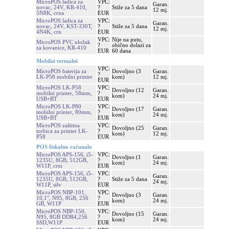
MicroPOS ladica za
VPC:
Garan.
novac, 24V, KR-410,
?
Stiže za 5 dana
12 mj.
5N8K, crna
EUR
MicroPOS ladica za
VPC:
Garan.
novac, 24V, KST-330T,
?
Stiže za 5 dana
12 mj.
4N4K, crn
EUR
VPC:
Nije na putu,
MicroPOS PVC uložak
?
obično dolazi za
za kovanice, KR-410
EUR
60 dana
Mobilni termalni
VPC:
MicroPOS baterija za
Dovoljno (3
Garan.
?
LK-P58 mobilni printer
kom)
12 mj.
EUR
MicroPOS LK-P58
VPC:
Dovoljno (12
Garan.
mobilni printer, 58mm,
?
kom)
24 mj.
USB+BT
EUR
MicroPOS LK-P80
VPC:
Dovoljno (17
Garan.
mobilni printer, 80mm,
?
kom)
24 mj.
USB+BT
EUR
MicroPOS zaštitna
VPC:
Dovoljno (25
Garan.
torbica za printer LK-
?
kom)
12 mj.
P58
EUR
POS fiskalno računalo
MicroPOS APS-156, i5-
VPC:
Dovoljno (1
Garan.
1235U, 8GB, 512GB,
?
kom)
24 mj.
W11P, crni
EUR
MicroPOS APS-156, i5-
VPC:
Garan.
1235U, 8GB, 512GB,
?
Stiže za 5 dana
24 mj.
W11P, silv
EUR
MicroPOS NBP-101,
VPC:
Dovoljno (3
Garan.
10,1", N95, 8GB, 256
?
kom)
24 mj.
GB, W11P
EUR
MicroPOS NBP-150,
VPC:
Dovoljno (15
Garan.
N95, 8GB DDR4,256
?
kom)
24 mj.
SSD,W11P
EUR