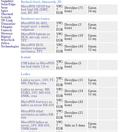
Sapphire
Barkod čitači, bluetooth, 2D
SolarEdge
MicroPOS 1D/2D bar
VPC:
Sony
Dovoljno (71
Garan.
kod čitač DS-2DBT,
?
Spire
kom)
24 mj.
crni, BT, WF
EUR
Thermal
Grizzly
Detektori novčanica
TP-Link
MicroPOS AL-K02,
VPC:
Trinasolar
Dovoljno (3
Garan.
brojač novč. s detekt.
?
Ubiquiti
kom)
24 mj.
valjanosti
EUR
Unitech
Western
MicroPOS baterija za
VPC:
Dovoljno (10
Garan.
Digital
DLN, det valj. novč.,
?
kom)
12 mj.
WireTech
TFT
EUR
Zebra
MicroPOS DLN,
VPC:
Dovoljno (43
Garan.
Technologies
detektor valjanosti
?
kom)
12 mj.
novčanica, TFT
EUR
Kabeli
VPC:
USB kabel za MicroPOS
Dovoljno (5
?
bar kod čitače 1,8 m
kom)
EUR
Ladice
VPC:
Ladica za nov., 24V, FT-
Dovoljno (11
Garan.
?
460, FlipTop, crna
kom)
12 mj.
EUR
Ladica za novac, MS
VPC:
Dovoljno (14
Garan.
EURO, 24V, MS-410,
?
kom)
12 mj.
4N8K, crna
EUR
VPC:
MicroPOS bravica s za
Dovoljno (42
?
ladicu za novac KR-410
kom)
EUR
MicroPOS držač
VPC:
Dovoljno (21
novčanica za ladicu KR-
?
kom)
410
EUR
MicroPOS ladica za
VPC:
Garan.
novac, 24V, KR-410,
?
Stiže za 5 dana
12 mj.
5N8K,bijela
EUR