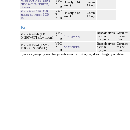
MicroPOS NBP-150/1
VPC:
Dovoljno (4
Garan.
čitač kartica, iButton,
?
kom)
12 mj.
otisaka
EUR
MicroPOS NBP-150,
VPC:
Dovoljno (5
Garan.
zaslon za kupce LCD
?
kom)
12 mj.
10.1"
EUR
Kit
VPC:
Raspoloživost
Garantni
MicroPOS kit (LK-
?
Konfiguriraj
ovisi o
rok se
B420T+PET sil.+ ribon)
EUR
opcijama
bira
VPC:
Raspoloživost
Garantni
MicroPOS kit (TSM-
?
Konfiguriraj
ovisi o
rok se
1506 + TS500SUB)
EUR
opcijama
bira
Cijene uključuju porez. Ne garantiramo točnost opisa, slika i drugih podataka.