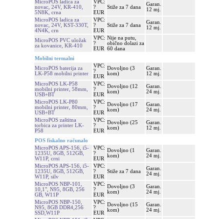
MicroPOS ladica za
VPC:
Garan.
novac, 24V, KR-410,
?
Stiže za 7 dana
12 mj.
5N8K, crna
EUR
MicroPOS ladica za
VPC:
Garan.
novac, 24V, KST-330T,
?
Stiže za 7 dana
12 mj.
4N4K, crn
EUR
VPC:
Nije na putu,
MicroPOS PVC uložak
?
obično dolazi za
za kovanice, KR-410
EUR
60 dana
Mobilni termalni
VPC:
MicroPOS baterija za
Dovoljno (3
Garan.
?
LK-P58 mobilni printer
kom)
12 mj.
EUR
MicroPOS LK-P58
VPC:
Dovoljno (12
Garan.
mobilni printer, 58mm,
?
kom)
24 mj.
USB+BT
EUR
MicroPOS LK-P80
VPC:
Dovoljno (17
Garan.
mobilni printer, 80mm,
?
kom)
24 mj.
USB+BT
EUR
MicroPOS zaštitna
VPC:
Dovoljno (25
Garan.
torbica za printer LK-
?
kom)
12 mj.
P58
EUR
POS fiskalno računalo
MicroPOS APS-156, i5-
VPC:
Dovoljno (1
Garan.
1235U, 8GB, 512GB,
?
kom)
24 mj.
W11P, crni
EUR
MicroPOS APS-156, i5-
VPC:
Garan.
1235U, 8GB, 512GB,
?
Stiže za 7 dana
24 mj.
W11P, silv
EUR
MicroPOS NBP-101,
VPC:
Dovoljno (3
Garan.
10,1", N95, 8GB, 256
?
kom)
24 mj.
GB, W11P
EUR
MicroPOS NBP-150,
VPC:
Dovoljno (15
Garan.
N95, 8GB DDR4,256
?
kom)
24 mj.
SSD,W11P
EUR