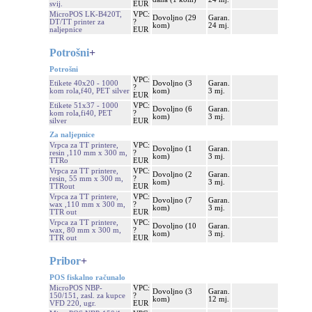
svij.
EUR
MicroPOS LK-B420T,
VPC:
Dovoljno (29
Garan.
DT/TT printer za
?
kom)
24 mj.
naljepnice
EUR
Potrošni
+
Potrošni
VPC:
Etikete 40x20 - 1000
Dovoljno (3
Garan.
?
kom rola,f40, PET silver
kom)
3 mj.
EUR
Etikete 51x37 - 1000
VPC:
Dovoljno (6
Garan.
kom rola,fi40, PET
?
kom)
3 mj.
silver
EUR
Za naljepnice
Vrpca za TT printere,
VPC:
Dovoljno (1
Garan.
resin ,110 mm x 300 m,
?
kom)
3 mj.
TTRo
EUR
Vrpca za TT printere,
VPC:
Dovoljno (2
Garan.
resin, 55 mm x 300 m,
?
kom)
3 mj.
TTRout
EUR
Vrpca za TT printere,
VPC:
Dovoljno (7
Garan.
wax ,110 mm x 300 m,
?
kom)
3 mj.
TTR out
EUR
Vrpca za TT printere,
VPC:
Dovoljno (10
Garan.
wax, 80 mm x 300 m,
?
kom)
3 mj.
TTR out
EUR
Pribor
+
POS fiskalno računalo
MicroPOS NBP-
VPC:
Dovoljno (3
Garan.
150/151, zasl. za kupce
?
kom)
12 mj.
VFD 220, ugr.
EUR