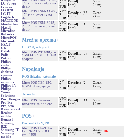
Kingston
Dovoljno (38
Garan.
15" monitor osjetljiv na
?
LC Power
kom)
24 mj.
dodir
EUR
Lenovo
LG B2B
MicroPOS TSM-A1706,
VPC:
Dovoljno (36
Garan.
LG IT
17" mon. osjetljiv na
?
kom)
24 mj.
Logitech
dodir
EUR
MAETONE
MicroPOS TSM-A215,
VPC:
Manhattan
Dovoljno (1
Garan.
21,5" mon. osjetljiv na
?
Maxell
kom)
24 mj.
dodir
EUR
Microline
Robotics
MicroPOS
Mrežna oprema
+
Microsoft
NZXT
USB 2.0, adapteri
OKI
Orink
MicroPOS WB-900,2-u-
VPC:
Dovoljno (37
Garan.
Palit
1 Wi-Fi 6 / BT 5.4 USB
?
kom)
12 mj.
Patriot
adapter
EUR
Philips
audio
Napajanja
+
Philips
dodatna
oprema
POS fiskalno računalo
Philips
VPC:
monitori
MicroPOS NBP-150,
Dovoljno (2
Garan.
?
Philips TV
NBP-151 napajanje
kom)
12 mj.
EUR
Philips
Water
Termalni
Solutions
VPC:
Port Designs
MicroPOS eksterno
Dovoljno (11
Garan.
?
Profixx
napajanje za printere
kom)
12 mj.
EUR
Projecto
Razne stvari
Realme
POS
+
mobile
Renusol
Samsung
Bar kod čitači, 2D
B2B
MicroPOS 1D/2D bar
VPC:
Dovoljno (50
Garan.
Samsung IT
kod čitač DS-2DCB,
?
Hit.
kom)
24 mj.
Samsung
crni, USB
EUR
mobile