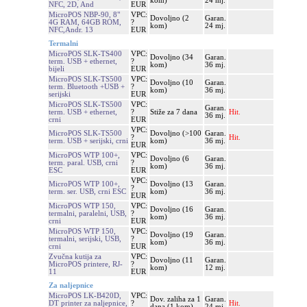
kom)
24 mj.
NFC, 2D, And
EUR
MicroPOS NBP-90, 8"
VPC:
Dovoljno (2
Garan.
4G RAM, 64GB ROM,
?
kom)
24 mj.
NFC,Andr. 13
EUR
Termalni
MicroPOS SLK-TS400
VPC:
Dovoljno (34
Garan.
term. USB + ethernet,
?
kom)
36 mj.
bijeli
EUR
MicroPOS SLK-TS500
VPC:
Dovoljno (10
Garan.
term. Bluetooth +USB +
?
kom)
36 mj.
serijski
EUR
MicroPOS SLK-TS500
VPC:
Garan.
term. USB + ethernet,
?
Stiže za 7 dana
Hit.
36 mj.
crni
EUR
VPC:
MicroPOS SLK-TS500
Dovoljno (>100
Garan.
?
Hit.
term. USB + serijski, crni
kom)
36 mj.
EUR
MicroPOS WTP 100+,
VPC:
Dovoljno (6
Garan.
term. paral. USB, crni
?
kom)
36 mj.
ESC
EUR
VPC:
MicroPOS WTP 100+,
Dovoljno (13
Garan.
?
term. ser. USB, crni ESC
kom)
36 mj.
EUR
MicroPOS WTP 150,
VPC:
Dovoljno (16
Garan.
termalni, paralelni, USB,
?
kom)
36 mj.
crni
EUR
MicroPOS WTP 150,
VPC:
Dovoljno (19
Garan.
termalni, serijski, USB,
?
kom)
36 mj.
crni
EUR
Zvučna kutija za
VPC:
Dovoljno (11
Garan.
MicroPOS printere, RJ-
?
kom)
12 mj.
11
EUR
Za naljepnice
MicroPOS LK-B420D,
VPC:
Dov. zaliha za 1
Garan.
DT printer za naljepnice,
?
Hit.
dana (1 kom)
24 mj.