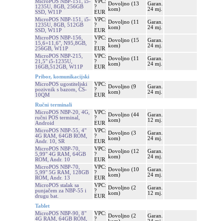
MicroPOS NBP-151, i5-
VPC:
Dovoljno (13
Garan.
1235U, 8GB, 256GB
?
kom)
24 mj.
SSD, W11P
EUR
MicroPOS NBP-151, i5-
VPC:
Dovoljno (11
Garan.
1235U, 8GB, 512GB
?
kom)
24 mj.
SSD, W11P
EUR
MicroPOS NBP-156,
VPC:
Dovoljno (15
Garan.
15,6+11,6", N95,8GB,
?
kom)
24 mj.
256GB, W11P
EUR
MicroPOS NBP-215,
VPC:
Dovoljno (11
Garan.
21,5" i5-1235U,
?
kom)
24 mj.
16GB,512GB, W11P
EUR
Pribor, komunikacijski
MicroPOS ugostiteljski
VPC:
Dovoljno (9
Garan.
pozivnik s bazom, CS-
?
kom)
24 mj.
10QM
EUR
Ručni terminali
MicroPOS NBP-20, 4G,
VPC:
Dovoljno (44
Garan.
ručni POS terminal,
?
kom)
12 mj.
Android
EUR
MicroPOS NBP-55, 4"
VPC:
Dovoljno (3
Garan.
4G RAM, 64GB ROM,
?
kom)
24 mj.
Andr. 10, SR
EUR
MicroPOS NBP-70,
VPC:
Dovoljno (12
Garan.
5,99" 4G RAM, 64GB
?
kom)
24 mj.
ROM, Andr. 10
EUR
MicroPOS NBP-70,
VPC:
Dovoljno (10
Garan.
5,99" 5G RAM, 128GB
?
kom)
24 mj.
ROM, Andr. 13
EUR
MicroPOS stalak sa
VPC:
Dovoljno (2
Garan.
punjačem za NBP-55 i
?
kom)
12 mj.
drugu bat.
EUR
Tablet
MicroPOS NBP-90, 8"
VPC:
Dovoljno (2
Garan.
4G RAM, 64GB ROM,
?