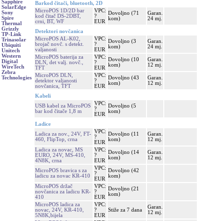
Sapphire
Barkod čitači, bluetooth, 2D
SolarEdge
MicroPOS 1D/2D bar
VPC:
Sony
Dovoljno (71
Garan.
kod čitač DS-2DBT,
?
Spire
kom)
24 mj.
crni, BT, WF
EUR
Thermal
Grizzly
Detektori novčanica
TP-Link
MicroPOS AL-K02,
VPC:
Trinasolar
Dovoljno (3
Garan.
brojač novč. s detekt.
?
Ubiquiti
kom)
24 mj.
valjanosti
EUR
Unitech
Western
MicroPOS baterija za
VPC:
Dovoljno (10
Garan.
Digital
DLN, det valj. novč.,
?
kom)
12 mj.
WireTech
TFT
EUR
Zebra
MicroPOS DLN,
VPC:
Dovoljno (43
Garan.
Technologies
detektor valjanosti
?
kom)
12 mj.
novčanica, TFT
EUR
Kabeli
VPC:
USB kabel za MicroPOS
Dovoljno (5
?
bar kod čitače 1,8 m
kom)
EUR
Ladice
VPC:
Ladica za nov., 24V, FT-
Dovoljno (11
Garan.
?
460, FlipTop, crna
kom)
12 mj.
EUR
Ladica za novac, MS
VPC:
Dovoljno (14
Garan.
EURO, 24V, MS-410,
?
kom)
12 mj.
4N8K, crna
EUR
VPC:
MicroPOS bravica s za
Dovoljno (42
?
ladicu za novac KR-410
kom)
EUR
MicroPOS držač
VPC:
Dovoljno (21
novčanica za ladicu KR-
?
kom)
410
EUR
MicroPOS ladica za
VPC:
Garan.
novac, 24V, KR-410,
?
Stiže za 7 dana
12 mj.
5N8K,bijela
EUR