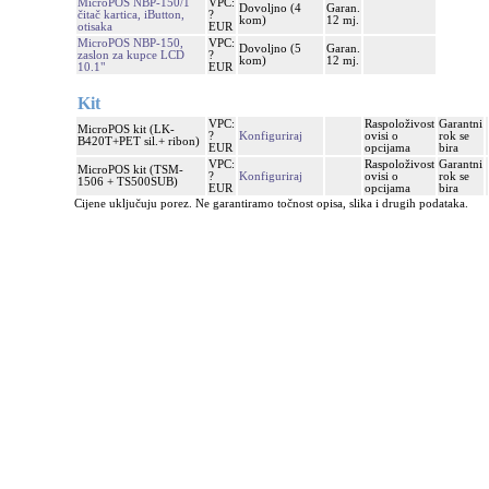
MicroPOS NBP-150/1
VPC:
Dovoljno (4
Garan.
čitač kartica, iButton,
?
kom)
12 mj.
otisaka
EUR
MicroPOS NBP-150,
VPC:
Dovoljno (5
Garan.
zaslon za kupce LCD
?
kom)
12 mj.
10.1"
EUR
Kit
VPC:
Raspoloživost
Garantni
MicroPOS kit (LK-
?
Konfiguriraj
ovisi o
rok se
B420T+PET sil.+ ribon)
EUR
opcijama
bira
VPC:
Raspoloživost
Garantni
MicroPOS kit (TSM-
?
Konfiguriraj
ovisi o
rok se
1506 + TS500SUB)
EUR
opcijama
bira
Cijene uključuju porez. Ne garantiramo točnost opisa, slika i drugih podataka.