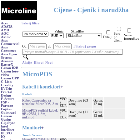
Cijene - Cjenik i narudžba
Acer
Sakrij filtre
ADATA
AMD
Valuta
Skladište
AOC
Sort.
Samo
Asonic
Detalji
po
isporučivo
Asus
cijeni
Commercial
Od:
do:
Filtriraj grupu
Asus
Consumer
Asus Open
System
Avacom
Akcije
Hitovi
Novi
BatterX
Canon B2B
Canon foto-
MicroPOS
video
Canon OPP
C-Lion
Creality
Kabeli i konektori
+
EVTrip
Fractal
Kabeli
Design
VPC:
F-Secure
Kabel Centronics za
Dovoljno (63
Garan.
?
FSP -
termalne MicroPOS, 3 m
kom)
12 mj.
EUR
Fortron
Fujitsu
MicroPOS serijski kabel,
VPC:
Dovoljno (11
Garan.
Gainward
9F->25M, 1.8m,
?
kom)
12 mj.
Genesis
nul.mod
EUR
Genius
Gigabyte
Intel
Monitori
+
Intellinet
IPEVO
Touch Screen
IQ
MicroPOS TSM-A1506,
VPC: