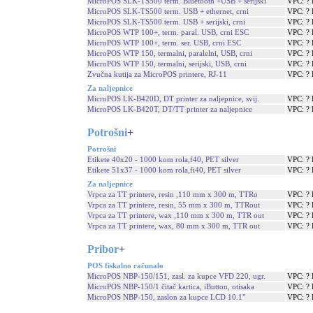
MicroPOS SLK-TS500 term. Bluetooth +USB + serijski
VPC: ?
MicroPOS SLK-TS500 term. USB + ethernet, crni
VPC: ?
MicroPOS SLK-TS500 term. USB + serijski, crni
VPC: ?
MicroPOS WTP 100+, term. paral. USB, crni ESC
VPC: ?
MicroPOS WTP 100+, term. ser. USB, crni ESC
VPC: ?
MicroPOS WTP 150, termalni, paralelni, USB, crni
VPC: ?
MicroPOS WTP 150, termalni, serijski, USB, crni
VPC: ?
Zvučna kutija za MicroPOS printere, RJ-11
VPC: ?
Za naljepnice
MicroPOS LK-B420D, DT printer za naljepnice, svij.
VPC: ?
MicroPOS LK-B420T, DT/TT printer za naljepnice
VPC: ?
Potrošni
+
Potrošni
Etikete 40x20 - 1000 kom rola,f40, PET silver
VPC: ?
Etikete 51x37 - 1000 kom rola,fi40, PET silver
VPC: ?
Za naljepnice
Vrpca za TT printere, resin ,110 mm x 300 m, TTRo
VPC: ?
Vrpca za TT printere, resin, 55 mm x 300 m, TTRout
VPC: ?
Vrpca za TT printere, wax ,110 mm x 300 m, TTR out
VPC: ?
Vrpca za TT printere, wax, 80 mm x 300 m, TTR out
VPC: ?
Pribor
+
POS fiskalno računalo
MicroPOS NBP-150/151, zasl. za kupce VFD 220, ugr.
VPC: ?
MicroPOS NBP-150/1 čitač kartica, iButton, otisaka
VPC: ?
MicroPOS NBP-150, zaslon za kupce LCD 10.1"
VPC: ?