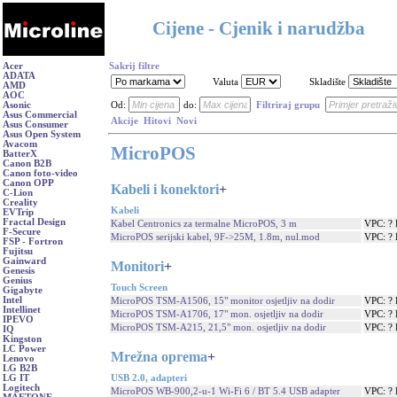
Cijene - Cjenik i narudžba
Acer
Sakrij filtre
ADATA
Valuta
Skladište
AMD
AOC
Asonic
Od:
do:
Filtriraj grupu
Asus Commercial
Akcije
Hitovi
Novi
Asus Consumer
Asus Open System
Avacom
MicroPOS
BatterX
Canon B2B
Canon foto-video
Canon OPP
Kabeli i konektori
+
C-Lion
Creality
Kabeli
EVTrip
Fractal Design
Kabel Centronics za termalne MicroPOS, 3 m
VPC: ?
F-Secure
MicroPOS serijski kabel, 9F->25M, 1.8m, nul.mod
VPC: ?
FSP - Fortron
Fujitsu
Gainward
Monitori
+
Genesis
Genius
Touch Screen
Gigabyte
Intel
MicroPOS TSM-A1506, 15" monitor osjetljiv na dodir
VPC: ?
Intellinet
MicroPOS TSM-A1706, 17" mon. osjetljiv na dodir
VPC: ?
IPEVO
MicroPOS TSM-A215, 21,5" mon. osjetljiv na dodir
VPC: ?
IQ
Kingston
LC Power
Mrežna oprema
+
Lenovo
LG B2B
USB 2.0, adapteri
LG IT
Logitech
MicroPOS WB-900,2-u-1 Wi-Fi 6 / BT 5.4 USB adapter
VPC: ?