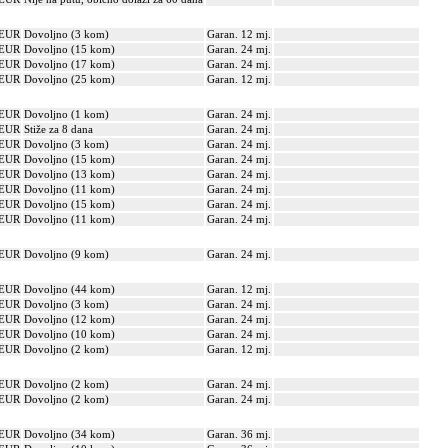
 EUR
Dovoljno (3 kom)
Garan. 12 mj.
 EUR
Dovoljno (15 kom)
Garan. 24 mj.
 EUR
Dovoljno (17 kom)
Garan. 24 mj.
 EUR
Dovoljno (25 kom)
Garan. 12 mj.
 EUR
Dovoljno (1 kom)
Garan. 24 mj.
 EUR
Stiže za 8 dana
Garan. 24 mj.
 EUR
Dovoljno (3 kom)
Garan. 24 mj.
 EUR
Dovoljno (15 kom)
Garan. 24 mj.
 EUR
Dovoljno (13 kom)
Garan. 24 mj.
 EUR
Dovoljno (11 kom)
Garan. 24 mj.
 EUR
Dovoljno (15 kom)
Garan. 24 mj.
 EUR
Dovoljno (11 kom)
Garan. 24 mj.
 EUR
Dovoljno (9 kom)
Garan. 24 mj.
 EUR
Dovoljno (44 kom)
Garan. 12 mj.
 EUR
Dovoljno (3 kom)
Garan. 24 mj.
 EUR
Dovoljno (12 kom)
Garan. 24 mj.
 EUR
Dovoljno (10 kom)
Garan. 24 mj.
 EUR
Dovoljno (2 kom)
Garan. 12 mj.
 EUR
Dovoljno (2 kom)
Garan. 24 mj.
 EUR
Dovoljno (2 kom)
Garan. 24 mj.
 EUR
Dovoljno (34 kom)
Garan. 36 mj.