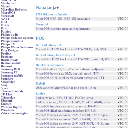
MAETONE
Manhattan
Maxell
Napajanja
+
Microline Robotics
MicroPOS
POS fiskalno računalo
Microsoft
MicroPOS NBP-150, NBP-151 napajanje
VPC: ?
NZXT
OKI
Termalni
Orink
Palit
MicroPOS eksterno napajanje za printere
VPC: ?
Patriot
Philips audio
POS
+
Philips dodatna oprema
Philips monitori
Philips TV
Bar kod čitači, 2D
Philips Water Solutions
MicroPOS 1D/2D bar kod čitač DS-2DCB, crni, USB
VPC: ?
Port Designs
Profixx
Barkod čitači, bluetooth, 2D
Projecto
MicroPOS 1D/2D bar kod čitač DS-2DBT, crni, BT, WF
VPC: ?
Razne stvari
Realme mobile
Detektori novčanica
Renusol
MicroPOS AL-K02, brojač novč. s detekt. valjanosti
VPC: ?
Samsung B2B
Samsung IT
MicroPOS baterija za DLN, det valj. novč., TFT
VPC: ?
Samsung mobile
MicroPOS DLN, detektor valjanosti novčanica, TFT
VPC: ?
Sapphire
SolarEdge
Kabeli
Sony
USB kabel za MicroPOS bar kod čitače 1,8 m
VPC: ?
Spire
Thermal Grizzly
Ladice
TP-Link
Trinasolar
Ladica za nov., 24V, FT-460, FlipTop, crna
VPC: ?
Ubiquiti
Ladica za novac, MS EURO, 24V, MS-410, 4N8K, crna
VPC: ?
Unitech
MicroPOS bravica s za ladicu za novac KR-410
VPC: ?
Western Digital
WireTech
MicroPOS držač novčanica za ladicu KR-410
VPC: ?
Zebra Technologies
MicroPOS ladica za novac, 24V, KR-410, 5N8K,bijela
VPC: ?
MicroPOS ladica za novac, 24V, KR-410, 5N8K, crna
VPC: ?
MicroPOS ladica za novac, 24V, KST-330T, 4N4K, crn
VPC: ?
MicroPOS PVC uložak za kovanice, KR-410
VPC: ?