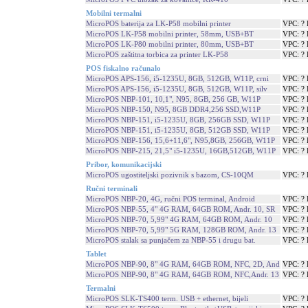
Mobilni termalni
MicroPOS baterija za LK-P58 mobilni printer
VPC: ?
MicroPOS LK-P58 mobilni printer, 58mm, USB+BT
VPC: ?
MicroPOS LK-P80 mobilni printer, 80mm, USB+BT
VPC: ?
MicroPOS zaštitna torbica za printer LK-P58
VPC: ?
POS fiskalno računalo
MicroPOS APS-156, i5-1235U, 8GB, 512GB, W11P, crni
VPC: ?
MicroPOS APS-156, i5-1235U, 8GB, 512GB, W11P, silv
VPC: ?
MicroPOS NBP-101, 10,1", N95, 8GB, 256 GB, W11P
VPC: ?
MicroPOS NBP-150, N95, 8GB DDR4,256 SSD,W11P
VPC: ?
MicroPOS NBP-151, i5-1235U, 8GB, 256GB SSD, W11P
VPC: ?
MicroPOS NBP-151, i5-1235U, 8GB, 512GB SSD, W11P
VPC: ?
MicroPOS NBP-156, 15,6+11,6", N95,8GB, 256GB, W11P
VPC: ?
MicroPOS NBP-215, 21,5" i5-1235U, 16GB,512GB, W11P
VPC: ?
Pribor, komunikacijski
MicroPOS ugostiteljski pozivnik s bazom, CS-10QM
VPC: ?
Ručni terminali
MicroPOS NBP-20, 4G, ručni POS terminal, Android
VPC: ?
MicroPOS NBP-55, 4" 4G RAM, 64GB ROM, Andr. 10, SR
VPC: ?
MicroPOS NBP-70, 5,99" 4G RAM, 64GB ROM, Andr. 10
VPC: ?
MicroPOS NBP-70, 5,99" 5G RAM, 128GB ROM, Andr. 13
VPC: ?
MicroPOS stalak sa punjačem za NBP-55 i drugu bat.
VPC: ?
Tablet
MicroPOS NBP-90, 8" 4G RAM, 64GB ROM, NFC, 2D, And
VPC: ?
MicroPOS NBP-90, 8" 4G RAM, 64GB ROM, NFC,Andr. 13
VPC: ?
Termalni
MicroPOS SLK-TS400 term. USB + ethernet, bijeli
VPC: ?