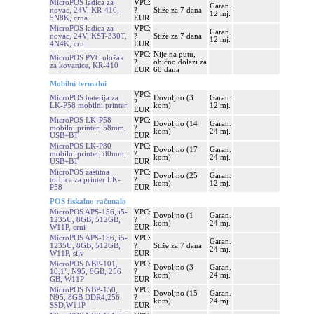
MicroPOS ladica za
VPC:
Garan.
novac, 24V, KR-410,
?
Stiže za 7 dana
12 mj.
5N8K, crna
EUR
MicroPOS ladica za
VPC:
Garan.
novac, 24V, KST-330T,
?
Stiže za 7 dana
12 mj.
4N4K, crn
EUR
VPC:
Nije na putu,
MicroPOS PVC uložak
?
obično dolazi za
za kovanice, KR-410
EUR
60 dana
Mobilni termalni
VPC:
MicroPOS baterija za
Dovoljno (3
Garan.
?
LK-P58 mobilni printer
kom)
12 mj.
EUR
MicroPOS LK-P58
VPC:
Dovoljno (14
Garan.
mobilni printer, 58mm,
?
kom)
24 mj.
USB+BT
EUR
MicroPOS LK-P80
VPC:
Dovoljno (17
Garan.
mobilni printer, 80mm,
?
kom)
24 mj.
USB+BT
EUR
MicroPOS zaštitna
VPC:
Dovoljno (25
Garan.
torbica za printer LK-
?
kom)
12 mj.
P58
EUR
POS fiskalno računalo
MicroPOS APS-156, i5-
VPC:
Dovoljno (1
Garan.
1235U, 8GB, 512GB,
?
kom)
24 mj.
W11P, crni
EUR
MicroPOS APS-156, i5-
VPC:
Garan.
1235U, 8GB, 512GB,
?
Stiže za 7 dana
24 mj.
W11P, silv
EUR
MicroPOS NBP-101,
VPC:
Dovoljno (3
Garan.
10,1", N95, 8GB, 256
?
kom)
24 mj.
GB, W11P
EUR
MicroPOS NBP-150,
VPC:
Dovoljno (15
Garan.
N95, 8GB DDR4,256
?
kom)
24 mj.
SSD,W11P
EUR