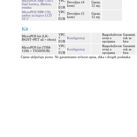
MicroPOS NBP-150/1
VPC:
Dovoljno (4
Garan.
čitač kartica, iButton,
?
kom)
12 mj.
otisaka
EUR
MicroPOS NBP-150,
VPC:
Dovoljno (5
Garan.
zaslon za kupce LCD
?
kom)
12 mj.
10.1"
EUR
Kit
VPC:
Raspoloživost
Garantni
MicroPOS kit (LK-
?
Konfiguriraj
ovisi o
rok se
B420T+PET sil.+ ribon)
EUR
opcijama
bira
VPC:
Raspoloživost
Garantni
MicroPOS kit (TSM-
?
Konfiguriraj
ovisi o
rok se
1506 + TS500SUB)
EUR
opcijama
bira
Cijene uključuju porez. Ne garantiramo točnost opisa, slika i drugih podataka.