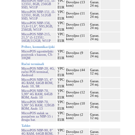
MicroPOS NBP-151, i5-
VPC:
Dovoljno (13
Garan.
1235U, 8GB, 256GB
?
kom)
24 mj.
SSD, W11P
EUR
MicroPOS NBP-151, i5-
VPC:
Dovoljno (11
Garan.
1235U, 8GB, 512GB
?
kom)
24 mj.
SSD, W11P
EUR
MicroPOS NBP-156,
VPC:
Dovoljno (15
Garan.
15,6+11,6", N95,8GB,
?
kom)
24 mj.
256GB, W11P
EUR
MicroPOS NBP-215,
VPC:
Dovoljno (11
Garan.
21,5" i5-1235U,
?
kom)
24 mj.
16GB,512GB, W11P
EUR
Pribor, komunikacijski
MicroPOS ugostiteljski
VPC:
Dovoljno (9
Garan.
pozivnik s bazom, CS-
?
kom)
24 mj.
10QM
EUR
Ručni terminali
MicroPOS NBP-20, 4G,
VPC:
Dovoljno (44
Garan.
ručni POS terminal,
?
kom)
12 mj.
Android
EUR
MicroPOS NBP-55, 4"
VPC:
Dovoljno (3
Garan.
4G RAM, 64GB ROM,
?
kom)
24 mj.
Andr. 10, SR
EUR
MicroPOS NBP-70,
VPC:
Dovoljno (12
Garan.
5,99" 4G RAM, 64GB
?
kom)
24 mj.
ROM, Andr. 10
EUR
MicroPOS NBP-70,
VPC:
Dovoljno (10
Garan.
5,99" 5G RAM, 128GB
?
kom)
24 mj.
ROM, Andr. 13
EUR
MicroPOS stalak sa
VPC:
Dovoljno (2
Garan.
punjačem za NBP-55 i
?
kom)
12 mj.
drugu bat.
EUR
Tablet
MicroPOS NBP-90, 8"
VPC:
Dovoljno (2
Garan.
4G RAM, 64GB ROM,
?