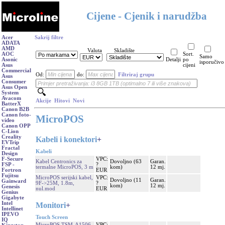
Cijene - Cjenik i narudžba
Acer
Sakrij filtre
ADATA
AMD
Valuta
Skladište
AOC
Sort.
Samo
Asonic
Detalji
po
isporučivo
Asus
cijeni
Commercial
Od:
do:
Filtriraj grupu
Asus
Consumer
Asus Open
System
Avacom
Akcije
Hitovi
Novi
BatterX
Canon B2B
Canon foto-
MicroPOS
video
Canon OPP
C-Lion
Creality
Kabeli i konektori
+
EVTrip
Fractal
Kabeli
Design
VPC:
F-Secure
Kabel Centronics za
Dovoljno (63
Garan.
?
FSP -
termalne MicroPOS, 3 m
kom)
12 mj.
EUR
Fortron
Fujitsu
MicroPOS serijski kabel,
VPC:
Dovoljno (11
Garan.
Gainward
9F->25M, 1.8m,
?
kom)
12 mj.
Genesis
nul.mod
EUR
Genius
Gigabyte
Intel
Monitori
+
Intellinet
IPEVO
Touch Screen
IQ
MicroPOS TSM-A1506,
VPC: