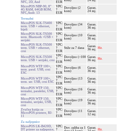
kom)
24 mj.
NFC, 2D, And
EUR
MicroPOS NBP-90, 8"
VPC:
Dovoljno (2
Garan.
4G RAM, 64GB ROM,
?
kom)
24 mj.
NFC,Andr. 13
EUR
Termalni
MicroPOS SLK-TS400
VPC:
Dovoljno (34
Garan.
term. USB + ethernet,
?
kom)
36 mj.
bijeli
EUR
MicroPOS SLK-TS500
VPC:
Dovoljno (10
Garan.
term. Bluetooth +USB +
?
kom)
36 mj.
serijski
EUR
MicroPOS SLK-TS500
VPC:
Garan.
term. USB + ethernet,
?
Stiže za 7 dana
Hit.
36 mj.
crni
EUR
VPC:
MicroPOS SLK-TS500
Dovoljno (>100
Garan.
?
Hit.
term. USB + serijski, crni
kom)
36 mj.
EUR
MicroPOS WTP 100+,
VPC:
Dovoljno (6
Garan.
term. paral. USB, crni
?
kom)
36 mj.
ESC
EUR
VPC:
MicroPOS WTP 100+,
Dovoljno (13
Garan.
?
term. ser. USB, crni ESC
kom)
36 mj.
EUR
MicroPOS WTP 150,
VPC:
Dovoljno (16
Garan.
termalni, paralelni, USB,
?
kom)
36 mj.
crni
EUR
MicroPOS WTP 150,
VPC:
Dovoljno (19
Garan.
termalni, serijski, USB,
?
kom)
36 mj.
crni
EUR
Zvučna kutija za
VPC:
Dovoljno (11
Garan.
MicroPOS printere, RJ-
?
kom)
12 mj.
11
EUR
Za naljepnice
MicroPOS LK-B420D,
VPC:
Dov. zaliha za 1
Garan.
DT printer za naljepnice,
?
Hit.
dana (1 kom)
24 mj.