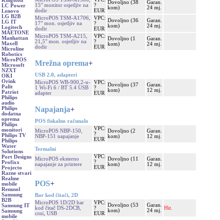
Kingston
Dovoljno (38
Garan.
15" monitor osjetljiv na
?
LC Power
kom)
24 mj.
dodir
EUR
Lenovo
LG B2B
MicroPOS TSM-A1706,
VPC:
Dovoljno (36
Garan.
LG IT
17" mon. osjetljiv na
?
kom)
24 mj.
Logitech
dodir
EUR
MAETONE
MicroPOS TSM-A215,
VPC:
Manhattan
Dovoljno (1
Garan.
21,5" mon. osjetljiv na
?
Maxell
kom)
24 mj.
dodir
EUR
Microline
Robotics
MicroPOS
Mrežna oprema
+
Microsoft
NZXT
USB 2.0, adapteri
OKI
Orink
MicroPOS WB-900,2-u-
VPC:
Dovoljno (37
Garan.
Palit
1 Wi-Fi 6 / BT 5.4 USB
?
kom)
12 mj.
Patriot
adapter
EUR
Philips
audio
Napajanja
+
Philips
dodatna
oprema
POS fiskalno računalo
Philips
VPC:
monitori
MicroPOS NBP-150,
Dovoljno (2
Garan.
?
Philips TV
NBP-151 napajanje
kom)
12 mj.
EUR
Philips
Water
Termalni
Solutions
VPC:
Port Designs
MicroPOS eksterno
Dovoljno (11
Garan.
?
Profixx
napajanje za printere
kom)
12 mj.
EUR
Projecto
Razne stvari
Realme
POS
+
mobile
Renusol
Samsung
Bar kod čitači, 2D
B2B
MicroPOS 1D/2D bar
VPC:
Dovoljno (53
Garan.
Samsung IT
kod čitač DS-2DCB,
?
Hit.
kom)
24 mj.
Samsung
crni, USB
EUR
mobile