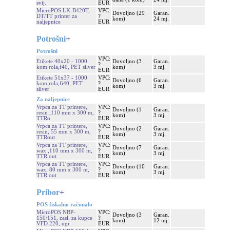
svij.
EUR
MicroPOS LK-B420T,
VPC:
Dovoljno (29
Garan.
DT/TT printer za
?
kom)
24 mj.
naljepnice
EUR
Potrošni
+
Potrošni
VPC:
Etikete 40x20 - 1000
Dovoljno (3
Garan.
?
kom rola,f40, PET silver
kom)
3 mj.
EUR
Etikete 51x37 - 1000
VPC:
Dovoljno (6
Garan.
kom rola,fi40, PET
?
kom)
3 mj.
silver
EUR
Za naljepnice
Vrpca za TT printere,
VPC:
Dovoljno (1
Garan.
resin ,110 mm x 300 m,
?
kom)
3 mj.
TTRo
EUR
Vrpca za TT printere,
VPC:
Dovoljno (2
Garan.
resin, 55 mm x 300 m,
?
kom)
3 mj.
TTRout
EUR
Vrpca za TT printere,
VPC:
Dovoljno (7
Garan.
wax ,110 mm x 300 m,
?
kom)
3 mj.
TTR out
EUR
Vrpca za TT printere,
VPC:
Dovoljno (10
Garan.
wax, 80 mm x 300 m,
?
kom)
3 mj.
TTR out
EUR
Pribor
+
POS fiskalno računalo
MicroPOS NBP-
VPC:
Dovoljno (3
Garan.
150/151, zasl. za kupce
?
kom)
12 mj.
VFD 220, ugr.
EUR