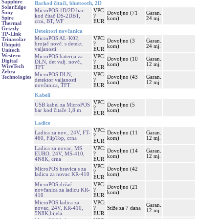
Sapphire
Barkod čitači, bluetooth, 2D
SolarEdge
MicroPOS 1D/2D bar
VPC:
Sony
Dovoljno (71
Garan.
kod čitač DS-2DBT,
?
Spire
kom)
24 mj.
crni, BT, WF
EUR
Thermal
Grizzly
Detektori novčanica
TP-Link
MicroPOS AL-K02,
VPC:
Trinasolar
Dovoljno (3
Garan.
brojač novč. s detekt.
?
Ubiquiti
kom)
24 mj.
valjanosti
EUR
Unitech
Western
MicroPOS baterija za
VPC:
Dovoljno (10
Garan.
Digital
DLN, det valj. novč.,
?
kom)
12 mj.
WireTech
TFT
EUR
Zebra
MicroPOS DLN,
VPC:
Dovoljno (43
Garan.
Technologies
detektor valjanosti
?
kom)
12 mj.
novčanica, TFT
EUR
Kabeli
VPC:
USB kabel za MicroPOS
Dovoljno (5
?
bar kod čitače 1,8 m
kom)
EUR
Ladice
VPC:
Ladica za nov., 24V, FT-
Dovoljno (11
Garan.
?
460, FlipTop, crna
kom)
12 mj.
EUR
Ladica za novac, MS
VPC:
Dovoljno (14
Garan.
EURO, 24V, MS-410,
?
kom)
12 mj.
4N8K, crna
EUR
VPC:
MicroPOS bravica s za
Dovoljno (42
?
ladicu za novac KR-410
kom)
EUR
MicroPOS držač
VPC:
Dovoljno (21
novčanica za ladicu KR-
?
kom)
410
EUR
MicroPOS ladica za
VPC:
Garan.
novac, 24V, KR-410,
?
Stiže za 7 dana
12 mj.
5N8K,bijela
EUR