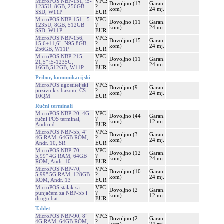
MicroPOS NBP-151, i5-
VPC:
Dovoljno (13
Garan.
1235U, 8GB, 256GB
?
kom)
24 mj.
SSD, W11P
EUR
MicroPOS NBP-151, i5-
VPC:
Dovoljno (11
Garan.
1235U, 8GB, 512GB
?
kom)
24 mj.
SSD, W11P
EUR
MicroPOS NBP-156,
VPC:
Dovoljno (15
Garan.
15,6+11,6", N95,8GB,
?
kom)
24 mj.
256GB, W11P
EUR
MicroPOS NBP-215,
VPC:
Dovoljno (11
Garan.
21,5" i5-1235U,
?
kom)
24 mj.
16GB,512GB, W11P
EUR
Pribor, komunikacijski
MicroPOS ugostiteljski
VPC:
Dovoljno (9
Garan.
pozivnik s bazom, CS-
?
kom)
24 mj.
10QM
EUR
Ručni terminali
MicroPOS NBP-20, 4G,
VPC:
Dovoljno (44
Garan.
ručni POS terminal,
?
kom)
12 mj.
Android
EUR
MicroPOS NBP-55, 4"
VPC:
Dovoljno (3
Garan.
4G RAM, 64GB ROM,
?
kom)
24 mj.
Andr. 10, SR
EUR
MicroPOS NBP-70,
VPC:
Dovoljno (12
Garan.
5,99" 4G RAM, 64GB
?
kom)
24 mj.
ROM, Andr. 10
EUR
MicroPOS NBP-70,
VPC:
Dovoljno (10
Garan.
5,99" 5G RAM, 128GB
?
kom)
24 mj.
ROM, Andr. 13
EUR
MicroPOS stalak sa
VPC:
Dovoljno (2
Garan.
punjačem za NBP-55 i
?
kom)
12 mj.
drugu bat.
EUR
Tablet
MicroPOS NBP-90, 8"
VPC:
Dovoljno (2
Garan.
4G RAM, 64GB ROM,
?