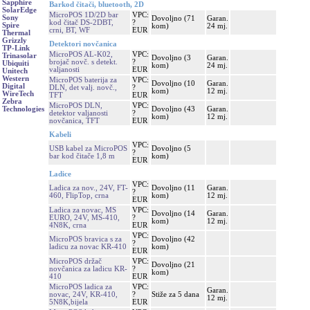
Sapphire
Barkod čitači, bluetooth, 2D
SolarEdge
MicroPOS 1D/2D bar
VPC:
Sony
Dovoljno (71
Garan.
kod čitač DS-2DBT,
?
Spire
kom)
24 mj.
crni, BT, WF
EUR
Thermal
Grizzly
Detektori novčanica
TP-Link
MicroPOS AL-K02,
VPC:
Trinasolar
Dovoljno (3
Garan.
brojač novč. s detekt.
?
Ubiquiti
kom)
24 mj.
valjanosti
EUR
Unitech
Western
MicroPOS baterija za
VPC:
Dovoljno (10
Garan.
Digital
DLN, det valj. novč.,
?
kom)
12 mj.
WireTech
TFT
EUR
Zebra
MicroPOS DLN,
VPC:
Dovoljno (43
Garan.
Technologies
detektor valjanosti
?
kom)
12 mj.
novčanica, TFT
EUR
Kabeli
VPC:
USB kabel za MicroPOS
Dovoljno (5
?
bar kod čitače 1,8 m
kom)
EUR
Ladice
VPC:
Ladica za nov., 24V, FT-
Dovoljno (11
Garan.
?
460, FlipTop, crna
kom)
12 mj.
EUR
Ladica za novac, MS
VPC:
Dovoljno (14
Garan.
EURO, 24V, MS-410,
?
kom)
12 mj.
4N8K, crna
EUR
VPC:
MicroPOS bravica s za
Dovoljno (42
?
ladicu za novac KR-410
kom)
EUR
MicroPOS držač
VPC:
Dovoljno (21
novčanica za ladicu KR-
?
kom)
410
EUR
MicroPOS ladica za
VPC:
Garan.
novac, 24V, KR-410,
?
Stiže za 5 dana
12 mj.
5N8K,bijela
EUR