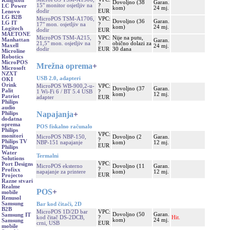
Kingston
Dovoljno (38
Garan.
15" monitor osjetljiv na
?
LC Power
kom)
24 mj.
dodir
EUR
Lenovo
LG B2B
MicroPOS TSM-A1706,
VPC:
Dovoljno (36
Garan.
LG IT
17" mon. osjetljiv na
?
kom)
24 mj.
Logitech
dodir
EUR
MAETONE
MicroPOS TSM-A215,
VPC:
Nije na putu,
Manhattan
Garan.
21,5" mon. osjetljiv na
?
obično dolazi za
Maxell
24 mj.
dodir
EUR
30 dana
Microline
Robotics
MicroPOS
Mrežna oprema
+
Microsoft
NZXT
USB 2.0, adapteri
OKI
Orink
MicroPOS WB-900,2-u-
VPC:
Dovoljno (37
Garan.
Palit
1 Wi-Fi 6 / BT 5.4 USB
?
kom)
12 mj.
Patriot
adapter
EUR
Philips
audio
Napajanja
+
Philips
dodatna
oprema
POS fiskalno računalo
Philips
VPC:
monitori
MicroPOS NBP-150,
Dovoljno (2
Garan.
?
Philips TV
NBP-151 napajanje
kom)
12 mj.
EUR
Philips
Water
Termalni
Solutions
VPC:
Port Designs
MicroPOS eksterno
Dovoljno (11
Garan.
?
Profixx
napajanje za printere
kom)
12 mj.
EUR
Projecto
Razne stvari
Realme
POS
+
mobile
Renusol
Samsung
Bar kod čitači, 2D
B2B
MicroPOS 1D/2D bar
VPC:
Dovoljno (50
Garan.
Samsung IT
kod čitač DS-2DCB,
?
Hit.
kom)
24 mj.
Samsung
crni, USB
EUR
mobile