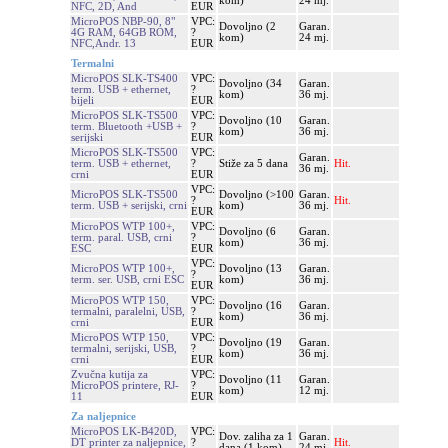
kom)
24 mj.
NFC, 2D, And
EUR
MicroPOS NBP-90, 8"
VPC:
Dovoljno (2
Garan.
4G RAM, 64GB ROM,
?
kom)
24 mj.
NFC,Andr. 13
EUR
Termalni
MicroPOS SLK-TS400
VPC:
Dovoljno (34
Garan.
term. USB + ethernet,
?
kom)
36 mj.
bijeli
EUR
MicroPOS SLK-TS500
VPC:
Dovoljno (10
Garan.
term. Bluetooth +USB +
?
kom)
36 mj.
serijski
EUR
MicroPOS SLK-TS500
VPC:
Garan.
term. USB + ethernet,
?
Stiže za 5 dana
Hit.
36 mj.
crni
EUR
VPC:
MicroPOS SLK-TS500
Dovoljno (>100
Garan.
?
Hit.
term. USB + serijski, crni
kom)
36 mj.
EUR
MicroPOS WTP 100+,
VPC:
Dovoljno (6
Garan.
term. paral. USB, crni
?
kom)
36 mj.
ESC
EUR
VPC:
MicroPOS WTP 100+,
Dovoljno (13
Garan.
?
term. ser. USB, crni ESC
kom)
36 mj.
EUR
MicroPOS WTP 150,
VPC:
Dovoljno (16
Garan.
termalni, paralelni, USB,
?
kom)
36 mj.
crni
EUR
MicroPOS WTP 150,
VPC:
Dovoljno (19
Garan.
termalni, serijski, USB,
?
kom)
36 mj.
crni
EUR
Zvučna kutija za
VPC:
Dovoljno (11
Garan.
MicroPOS printere, RJ-
?
kom)
12 mj.
11
EUR
Za naljepnice
MicroPOS LK-B420D,
VPC:
Dov. zaliha za 1
Garan.
DT printer za naljepnice,
?
Hit.
dana (1 kom)
24 mj.