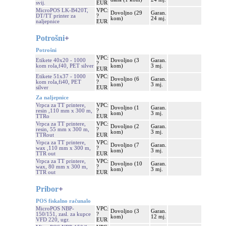
svij.
EUR
MicroPOS LK-B420T,
VPC:
Dovoljno (29
Garan.
DT/TT printer za
?
kom)
24 mj.
naljepnice
EUR
Potrošni
+
Potrošni
VPC:
Etikete 40x20 - 1000
Dovoljno (3
Garan.
?
kom rola,f40, PET silver
kom)
3 mj.
EUR
Etikete 51x37 - 1000
VPC:
Dovoljno (6
Garan.
kom rola,fi40, PET
?
kom)
3 mj.
silver
EUR
Za naljepnice
Vrpca za TT printere,
VPC:
Dovoljno (1
Garan.
resin ,110 mm x 300 m,
?
kom)
3 mj.
TTRo
EUR
Vrpca za TT printere,
VPC:
Dovoljno (2
Garan.
resin, 55 mm x 300 m,
?
kom)
3 mj.
TTRout
EUR
Vrpca za TT printere,
VPC:
Dovoljno (7
Garan.
wax ,110 mm x 300 m,
?
kom)
3 mj.
TTR out
EUR
Vrpca za TT printere,
VPC:
Dovoljno (10
Garan.
wax, 80 mm x 300 m,
?
kom)
3 mj.
TTR out
EUR
Pribor
+
POS fiskalno računalo
MicroPOS NBP-
VPC:
Dovoljno (3
Garan.
150/151, zasl. za kupce
?
kom)
12 mj.
VFD 220, ugr.
EUR