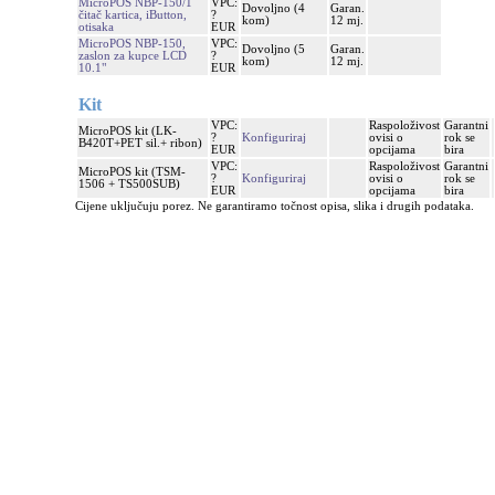
MicroPOS NBP-150/1
VPC:
Dovoljno (4
Garan.
čitač kartica, iButton,
?
kom)
12 mj.
otisaka
EUR
MicroPOS NBP-150,
VPC:
Dovoljno (5
Garan.
zaslon za kupce LCD
?
kom)
12 mj.
10.1"
EUR
Kit
VPC:
Raspoloživost
Garantni
MicroPOS kit (LK-
?
Konfiguriraj
ovisi o
rok se
B420T+PET sil.+ ribon)
EUR
opcijama
bira
VPC:
Raspoloživost
Garantni
MicroPOS kit (TSM-
?
Konfiguriraj
ovisi o
rok se
1506 + TS500SUB)
EUR
opcijama
bira
Cijene uključuju porez. Ne garantiramo točnost opisa, slika i drugih podataka.