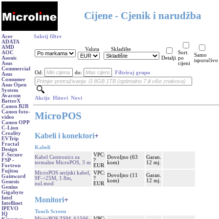
Cijene - Cjenik i narudžba
Acer
Sakrij filtre
ADATA
AMD
Valuta
Skladište
AOC
Sort.
Samo
Asonic
Detalji
po
isporučivo
Asus
cijeni
Commercial
Od:
do:
Filtriraj grupu
Asus
Consumer
Asus Open
System
Avacom
Akcije
Hitovi
Novi
BatterX
Canon B2B
Canon foto-
MicroPOS
video
Canon OPP
C-Lion
Creality
Kabeli i konektori
+
EVTrip
Fractal
Kabeli
Design
VPC:
F-Secure
Kabel Centronics za
Dovoljno (63
Garan.
?
FSP -
termalne MicroPOS, 3 m
kom)
12 mj.
EUR
Fortron
Fujitsu
MicroPOS serijski kabel,
VPC:
Dovoljno (11
Garan.
Gainward
9F->25M, 1.8m,
?
kom)
12 mj.
Genesis
nul.mod
EUR
Genius
Gigabyte
Intel
Monitori
+
Intellinet
IPEVO
Touch Screen
IQ
MicroPOS TSM-A1506,
VPC: