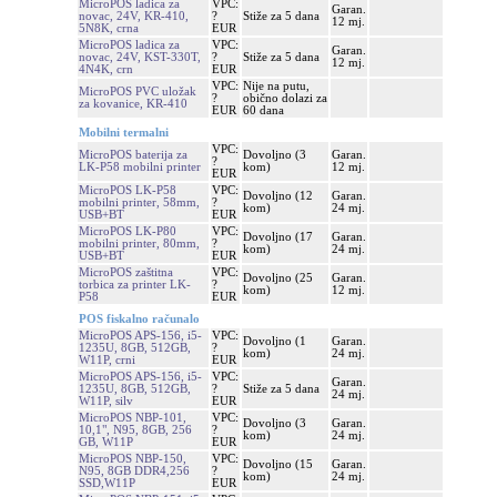
MicroPOS ladica za
VPC:
Garan.
novac, 24V, KR-410,
?
Stiže za 5 dana
12 mj.
5N8K, crna
EUR
MicroPOS ladica za
VPC:
Garan.
novac, 24V, KST-330T,
?
Stiže za 5 dana
12 mj.
4N4K, crn
EUR
VPC:
Nije na putu,
MicroPOS PVC uložak
?
obično dolazi za
za kovanice, KR-410
EUR
60 dana
Mobilni termalni
VPC:
MicroPOS baterija za
Dovoljno (3
Garan.
?
LK-P58 mobilni printer
kom)
12 mj.
EUR
MicroPOS LK-P58
VPC:
Dovoljno (12
Garan.
mobilni printer, 58mm,
?
kom)
24 mj.
USB+BT
EUR
MicroPOS LK-P80
VPC:
Dovoljno (17
Garan.
mobilni printer, 80mm,
?
kom)
24 mj.
USB+BT
EUR
MicroPOS zaštitna
VPC:
Dovoljno (25
Garan.
torbica za printer LK-
?
kom)
12 mj.
P58
EUR
POS fiskalno računalo
MicroPOS APS-156, i5-
VPC:
Dovoljno (1
Garan.
1235U, 8GB, 512GB,
?
kom)
24 mj.
W11P, crni
EUR
MicroPOS APS-156, i5-
VPC:
Garan.
1235U, 8GB, 512GB,
?
Stiže za 5 dana
24 mj.
W11P, silv
EUR
MicroPOS NBP-101,
VPC:
Dovoljno (3
Garan.
10,1", N95, 8GB, 256
?
kom)
24 mj.
GB, W11P
EUR
MicroPOS NBP-150,
VPC:
Dovoljno (15
Garan.
N95, 8GB DDR4,256
?
kom)
24 mj.
SSD,W11P
EUR