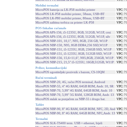
Mobilni termalni
MicroPOS baterija za LK-P58 mobilni printer
VPC: ?
MicroPOS LK-P58 mobilni printer, 58mm, USB+BT
VPC: ?
MicroPOS LK-P80 mobilni printer, 80mm, USB+BT
VPC: ?
MicroPOS zaštitna torbica za printer LK-P58
VPC: ?
POS fiskalno računalo
MicroPOS APS-156, i5-1235U, 8GB, 512GB, W11P, crni
VPC: ?
MicroPOS APS-156, i5-1235U, 8GB, 512GB, W11P, silv
VPC: ?
MicroPOS NBP-101, 10,1", N95, 8GB, 256 GB, W11P
VPC: ?
MicroPOS NBP-150, N95, 8GB DDR4,256 SSD,W11P
VPC: ?
MicroPOS NBP-151, i5-1235U, 8GB, 256GB SSD, W11P
VPC: ?
MicroPOS NBP-151, i5-1235U, 8GB, 512GB SSD, W11P
VPC: ?
MicroPOS NBP-156, 15,6+11,6", N95,8GB, 256GB, W11P
VPC: ?
MicroPOS NBP-215, 21,5" i5-1235U, 16GB,512GB, W11P
VPC: ?
Pribor, komunikacijski
MicroPOS ugostiteljski pozivnik s bazom, CS-10QM
VPC: ?
Ručni terminali
MicroPOS NBP-20, 4G, ručni POS terminal, Android
VPC: ?
MicroPOS NBP-55, 4" 4G RAM, 64GB ROM, Andr. 10, SR
VPC: ?
MicroPOS NBP-70, 5,99" 4G RAM, 64GB ROM, Andr. 10
VPC: ?
MicroPOS NBP-70, 5,99" 5G RAM, 128GB ROM, Andr. 13
VPC: ?
MicroPOS stalak sa punjačem za NBP-55 i drugu bat.
VPC: ?
Tablet
MicroPOS NBP-90, 8" 4G RAM, 64GB ROM, NFC, 2D, And
VPC: ?
MicroPOS NBP-90, 8" 4G RAM, 64GB ROM, NFC,Andr. 13
VPC: ?
Termalni
MicroPOS SLK-TS400 term. USB + ethernet, bijeli
VPC: ?