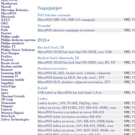
MAETONE
Manhattan
Maxell
Napajanja
+
Microline Robotics
MicroPOS
POS fiskalno računalo
Microsoft
MicroPOS NBP-150, NBP-151 napajanje
VPC: ?
NZXT
OKI
Termalni
Orink
Palit
MicroPOS eksterno napajanje za printere
VPC: ?
Patriot
Philips audio
POS
+
Philips dodatna oprema
Philips monitori
Philips TV
Bar kod čitači, 2D
Philips Water Solutions
MicroPOS 1D/2D bar kod čitač DS-2DCB, crni, USB
VPC: ?
Port Designs
Profixx
Barkod čitači, bluetooth, 2D
Projecto
MicroPOS 1D/2D bar kod čitač DS-2DBT, crni, BT, WF
VPC: ?
Razne stvari
Realme mobile
Detektori novčanica
Renusol
MicroPOS AL-K02, brojač novč. s detekt. valjanosti
VPC: ?
Samsung B2B
Samsung IT
MicroPOS baterija za DLN, det valj. novč., TFT
VPC: ?
Samsung mobile
MicroPOS DLN, detektor valjanosti novčanica, TFT
VPC: ?
Sapphire
SolarEdge
Kabeli
Sony
USB kabel za MicroPOS bar kod čitače 1,8 m
VPC: ?
Spire
Thermal Grizzly
Ladice
TP-Link
Trinasolar
Ladica za nov., 24V, FT-460, FlipTop, crna
VPC: ?
Ubiquiti
Ladica za novac, MS EURO, 24V, MS-410, 4N8K, crna
VPC: ?
Unitech
MicroPOS bravica s za ladicu za novac KR-410
VPC: ?
Western Digital
WireTech
MicroPOS držač novčanica za ladicu KR-410
VPC: ?
Zebra Technologies
MicroPOS ladica za novac, 24V, KR-410, 5N8K,bijela
VPC: ?
MicroPOS ladica za novac, 24V, KR-410, 5N8K, crna
VPC: ?
MicroPOS ladica za novac, 24V, KST-330T, 4N4K, crn
VPC: ?
MicroPOS PVC uložak za kovanice, KR-410
VPC: ?