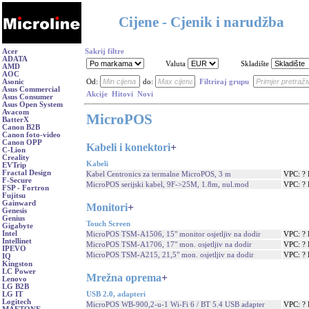
Cijene - Cjenik i narudžba
Acer
Sakrij filtre
ADATA
Valuta
Skladište
AMD
AOC
Asonic
Od:
do:
Filtriraj grupu
Asus Commercial
Akcije
Hitovi
Novi
Asus Consumer
Asus Open System
Avacom
MicroPOS
BatterX
Canon B2B
Canon foto-video
Canon OPP
Kabeli i konektori
+
C-Lion
Creality
Kabeli
EVTrip
Fractal Design
Kabel Centronics za termalne MicroPOS, 3 m
VPC: ?
F-Secure
MicroPOS serijski kabel, 9F->25M, 1.8m, nul.mod
VPC: ?
FSP - Fortron
Fujitsu
Gainward
Monitori
+
Genesis
Genius
Touch Screen
Gigabyte
Intel
MicroPOS TSM-A1506, 15" monitor osjetljiv na dodir
VPC: ?
Intellinet
MicroPOS TSM-A1706, 17" mon. osjetljiv na dodir
VPC: ?
IPEVO
MicroPOS TSM-A215, 21,5" mon. osjetljiv na dodir
VPC: ?
IQ
Kingston
LC Power
Mrežna oprema
+
Lenovo
LG B2B
USB 2.0, adapteri
LG IT
Logitech
MicroPOS WB-900,2-u-1 Wi-Fi 6 / BT 5.4 USB adapter
VPC: ?