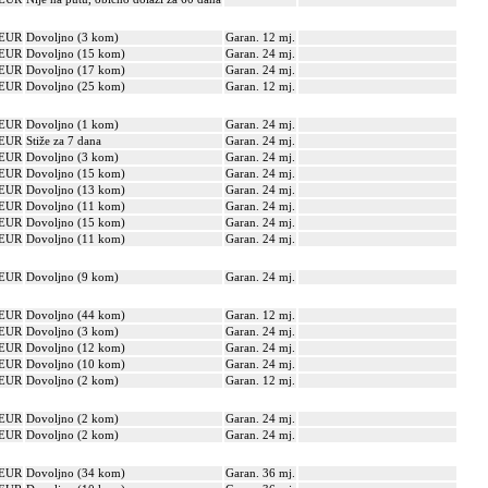
 EUR
Dovoljno (3 kom)
Garan. 12 mj.
 EUR
Dovoljno (15 kom)
Garan. 24 mj.
 EUR
Dovoljno (17 kom)
Garan. 24 mj.
 EUR
Dovoljno (25 kom)
Garan. 12 mj.
 EUR
Dovoljno (1 kom)
Garan. 24 mj.
 EUR
Stiže za 7 dana
Garan. 24 mj.
 EUR
Dovoljno (3 kom)
Garan. 24 mj.
 EUR
Dovoljno (15 kom)
Garan. 24 mj.
 EUR
Dovoljno (13 kom)
Garan. 24 mj.
 EUR
Dovoljno (11 kom)
Garan. 24 mj.
 EUR
Dovoljno (15 kom)
Garan. 24 mj.
 EUR
Dovoljno (11 kom)
Garan. 24 mj.
 EUR
Dovoljno (9 kom)
Garan. 24 mj.
 EUR
Dovoljno (44 kom)
Garan. 12 mj.
 EUR
Dovoljno (3 kom)
Garan. 24 mj.
 EUR
Dovoljno (12 kom)
Garan. 24 mj.
 EUR
Dovoljno (10 kom)
Garan. 24 mj.
 EUR
Dovoljno (2 kom)
Garan. 12 mj.
 EUR
Dovoljno (2 kom)
Garan. 24 mj.
 EUR
Dovoljno (2 kom)
Garan. 24 mj.
 EUR
Dovoljno (34 kom)
Garan. 36 mj.