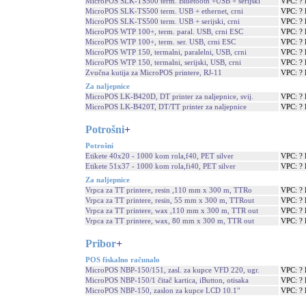
MicroPOS SLK-TS500 term. Bluetooth +USB + serijski
VPC: ?
MicroPOS SLK-TS500 term. USB + ethernet, crni
VPC: ?
MicroPOS SLK-TS500 term. USB + serijski, crni
VPC: ?
MicroPOS WTP 100+, term. paral. USB, crni ESC
VPC: ?
MicroPOS WTP 100+, term. ser. USB, crni ESC
VPC: ?
MicroPOS WTP 150, termalni, paralelni, USB, crni
VPC: ?
MicroPOS WTP 150, termalni, serijski, USB, crni
VPC: ?
Zvučna kutija za MicroPOS printere, RJ-11
VPC: ?
Za naljepnice
MicroPOS LK-B420D, DT printer za naljepnice, svij.
VPC: ?
MicroPOS LK-B420T, DT/TT printer za naljepnice
VPC: ?
Potrošni
+
Potrošni
Etikete 40x20 - 1000 kom rola,f40, PET silver
VPC: ?
Etikete 51x37 - 1000 kom rola,fi40, PET silver
VPC: ?
Za naljepnice
Vrpca za TT printere, resin ,110 mm x 300 m, TTRo
VPC: ?
Vrpca za TT printere, resin, 55 mm x 300 m, TTRout
VPC: ?
Vrpca za TT printere, wax ,110 mm x 300 m, TTR out
VPC: ?
Vrpca za TT printere, wax, 80 mm x 300 m, TTR out
VPC: ?
Pribor
+
POS fiskalno računalo
MicroPOS NBP-150/151, zasl. za kupce VFD 220, ugr.
VPC: ?
MicroPOS NBP-150/1 čitač kartica, iButton, otisaka
VPC: ?
MicroPOS NBP-150, zaslon za kupce LCD 10.1"
VPC: ?