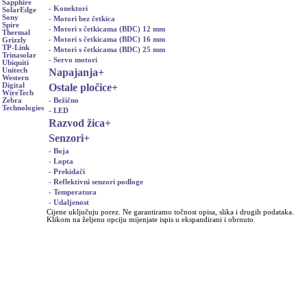
Sapphire
- Konektori
SolarEdge
Sony
- Motori bez četkica
Spire
- Motori s četkicama (BDC) 12 mm
Thermal
- Motori s četkicama (BDC) 16 mm
Grizzly
TP-Link
- Motori s četkicama (BDC) 25 mm
Trinasolar
- Servo motori
Ubiquiti
Napajanja
+
Unitech
Western
Ostale pločice
+
Digital
WireTech
- Bežično
Zebra
Technologies
- LED
Razvod žica
+
Senzori
+
- Boja
- Lopta
- Prekidači
- Reflektivni senzori podloge
- Temperatura
- Udaljenost
Cijene uključuju porez. Ne garantiramo točnost opisa, slika i drugih podataka.
Klikom na željenu opciju mijenjate ispis u ekspandirani i obrnuto.