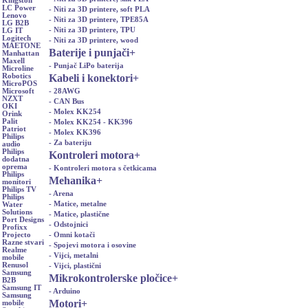
Kingston
LC Power
- Niti za 3D printere, soft PLA
Lenovo
- Niti za 3D printere, TPE85A
LG B2B
- Niti za 3D printere, TPU
LG IT
Logitech
- Niti za 3D printere, wood
MAETONE
Baterije i punjači
+
Manhattan
Maxell
- Punjač LiPo baterija
Microline
Kabeli i konektori
+
Robotics
MicroPOS
- 28AWG
Microsoft
NZXT
- CAN Bus
OKI
- Molex KK254
Orink
Palit
- Molex KK254 - KK396
Patriot
- Molex KK396
Philips
- Za bateriju
audio
Philips
Kontroleri motora
+
dodatna
oprema
- Kontroleri motora s četkicama
Philips
Mehanika
+
monitori
Philips TV
- Arena
Philips
- Matice, metalne
Water
Solutions
- Matice, plastične
Port Designs
- Odstojnici
Profixx
- Omni kotači
Projecto
Razne stvari
- Spojevi motora i osovine
Realme
- Vijci, metalni
mobile
Renusol
- Vijci, plastični
Samsung
Mikrokontrolerske pločice
+
B2B
Samsung IT
- Arduino
Samsung
Motori
+
mobile