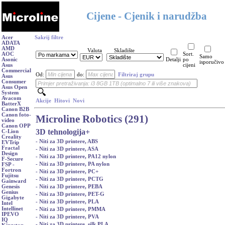
Cijene - Cjenik i narudžba
Acer
Sakrij filtre
ADATA
AMD
Valuta
Skladište
AOC
Sort.
Samo
Asonic
Detalji
po
isporučivo
Asus
cijeni
Commercial
Od:
do:
Filtriraj grupu
Asus
Consumer
Asus Open
System
Avacom
Akcije
Hitovi
Novi
BatterX
Canon B2B
Canon foto-
Microline Robotics (291)
video
Canon OPP
3D tehnologija
+
C-Lion
Creality
- Niti za 3D printere, ABS
EVTrip
Fractal
- Niti za 3D printere, ASA
Design
- Niti za 3D printere, PA12 nylon
F-Secure
- Niti za 3D printere, PA nylon
FSP -
Fortron
- Niti za 3D printere, PC+
Fujitsu
- Niti za 3D printere, PCTG
Gainward
- Niti za 3D printere, PEBA
Genesis
Genius
- Niti za 3D printere, PET-G
Gigabyte
- Niti za 3D printere, PLA
Intel
Intellinet
- Niti za 3D printere, PMMA
IPEVO
- Niti za 3D printere, PVA
IQ
- Niti za 3D printere, silk PLA