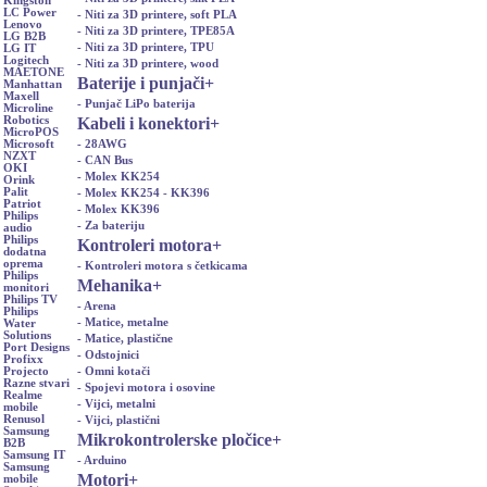
Kingston
LC Power
- Niti za 3D printere, soft PLA
Lenovo
- Niti za 3D printere, TPE85A
LG B2B
- Niti za 3D printere, TPU
LG IT
Logitech
- Niti za 3D printere, wood
MAETONE
Baterije i punjači
+
Manhattan
Maxell
- Punjač LiPo baterija
Microline
Kabeli i konektori
+
Robotics
MicroPOS
- 28AWG
Microsoft
NZXT
- CAN Bus
OKI
- Molex KK254
Orink
Palit
- Molex KK254 - KK396
Patriot
- Molex KK396
Philips
- Za bateriju
audio
Philips
Kontroleri motora
+
dodatna
oprema
- Kontroleri motora s četkicama
Philips
Mehanika
+
monitori
Philips TV
- Arena
Philips
- Matice, metalne
Water
Solutions
- Matice, plastične
Port Designs
- Odstojnici
Profixx
- Omni kotači
Projecto
Razne stvari
- Spojevi motora i osovine
Realme
- Vijci, metalni
mobile
Renusol
- Vijci, plastični
Samsung
Mikrokontrolerske pločice
+
B2B
Samsung IT
- Arduino
Samsung
Motori
+
mobile