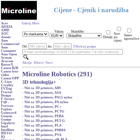
Cijene - Cjenik i narudžba
Acer
Sakrij filtre
ADATA
AMD
Valuta
Skladište
AOC
Sort.
Samo
Asonic
Detalji
po
isporučivo
Asus
cijeni
Commercial
Od:
do:
Filtriraj grupu
Asus
Consumer
Asus Open
System
Avacom
Akcije
Hitovi
Novi
BatterX
Canon B2B
Canon foto-
Microline Robotics (291)
video
Canon OPP
3D tehnologija
+
C-Lion
Creality
- Niti za 3D printere, ABS
EVTrip
Fractal
- Niti za 3D printere, ASA
Design
- Niti za 3D printere, PA12 nylon
F-Secure
- Niti za 3D printere, PA nylon
FSP -
Fortron
- Niti za 3D printere, PC+
Fujitsu
- Niti za 3D printere, PCTG
Gainward
- Niti za 3D printere, PEBA
Genesis
Genius
- Niti za 3D printere, PET-G
Gigabyte
- Niti za 3D printere, PLA
Intel
Intellinet
- Niti za 3D printere, PMMA
IPEVO
- Niti za 3D printere, PVA
IQ
- Niti za 3D printere, silk PLA