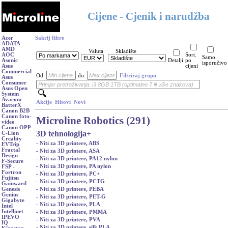
Cijene - Cjenik i narudžba
Acer
Sakrij filtre
ADATA
AMD
Valuta
Skladište
AOC
Sort.
Samo
Asonic
Detalji
po
isporučivo
Asus
cijeni
Commercial
Od:
do:
Filtriraj grupu
Asus
Consumer
Asus Open
System
Avacom
Akcije
Hitovi
Novi
BatterX
Canon B2B
Canon foto-
Microline Robotics (291)
video
Canon OPP
3D tehnologija
+
C-Lion
Creality
- Niti za 3D printere, ABS
EVTrip
Fractal
- Niti za 3D printere, ASA
Design
- Niti za 3D printere, PA12 nylon
F-Secure
- Niti za 3D printere, PA nylon
FSP -
Fortron
- Niti za 3D printere, PC+
Fujitsu
- Niti za 3D printere, PCTG
Gainward
- Niti za 3D printere, PEBA
Genesis
Genius
- Niti za 3D printere, PET-G
Gigabyte
- Niti za 3D printere, PLA
Intel
Intellinet
- Niti za 3D printere, PMMA
IPEVO
- Niti za 3D printere, PVA
IQ
- Niti za 3D printere, silk PLA