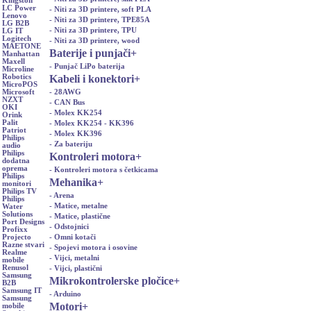
Kingston
LC Power
- Niti za 3D printere, soft PLA
Lenovo
- Niti za 3D printere, TPE85A
LG B2B
- Niti za 3D printere, TPU
LG IT
Logitech
- Niti za 3D printere, wood
MAETONE
Baterije i punjači
+
Manhattan
Maxell
- Punjač LiPo baterija
Microline
Kabeli i konektori
+
Robotics
MicroPOS
- 28AWG
Microsoft
NZXT
- CAN Bus
OKI
- Molex KK254
Orink
Palit
- Molex KK254 - KK396
Patriot
- Molex KK396
Philips
- Za bateriju
audio
Philips
Kontroleri motora
+
dodatna
oprema
- Kontroleri motora s četkicama
Philips
Mehanika
+
monitori
Philips TV
- Arena
Philips
- Matice, metalne
Water
Solutions
- Matice, plastične
Port Designs
- Odstojnici
Profixx
- Omni kotači
Projecto
Razne stvari
- Spojevi motora i osovine
Realme
- Vijci, metalni
mobile
Renusol
- Vijci, plastični
Samsung
Mikrokontrolerske pločice
+
B2B
Samsung IT
- Arduino
Samsung
Motori
+
mobile