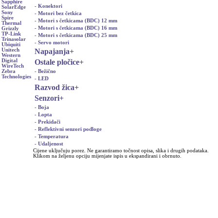
Sapphire
- Konektori
SolarEdge
Sony
- Motori bez četkica
Spire
- Motori s četkicama (BDC) 12 mm
Thermal
- Motori s četkicama (BDC) 16 mm
Grizzly
TP-Link
- Motori s četkicama (BDC) 25 mm
Trinasolar
- Servo motori
Ubiquiti
Napajanja
+
Unitech
Western
Ostale pločice
+
Digital
WireTech
- Bežično
Zebra
Technologies
- LED
Razvod žica
+
Senzori
+
- Boja
- Lopta
- Prekidači
- Reflektivni senzori podloge
- Temperatura
- Udaljenost
Cijene uključuju porez. Ne garantiramo točnost opisa, slika i drugih podataka.
Klikom na željenu opciju mijenjate ispis u ekspandirani i obrnuto.